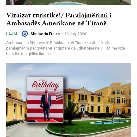
Vizaizat turistike!/ Paralajmërimi i
Ambasadës Amerikane në Tiranë
Shqiperia Etnike
-
10 July 2026
LAJM
Ambasada e Shteteve të Bashkuara në Tiranë ka dhënë një
paralajmërim për qytetarët shqiptarë që udhëtojnë në SHBA me vizë
turistike me qëllim lindjen...