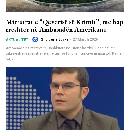
Ministrat e “Qeverisë së Krimit”, me hap
rreshtor në Ambasadën Amerikane
Shqiperia Etnike
-
27 March 2026
AKTUALITET
Ambasada e Shteteve të Bashkuara në Tiranë ka zhvilluar një turnei
takimesh me ministrat e emëruar së fundmi nga kryeministri Edi Rama,
ku ju...