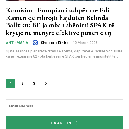
Komisioni Europian i ashpër me Edi
Ramën që mbrojti hajduten Belinda
Balluku: BE-ja mban shënim! SPAK të
kryejë në mënyrë efektive punën e tij
Shqiperia Etnike
-
12 March 2026
ANTI-MAFIA
Gjatë seancës plenare të ditës së sotme, deputetët e Partisë Socialiste
kanë rrëzuar me 82 vota kërkesën e SPAK për heqjen e imunitetit të...
1
2
3
I WANT IN