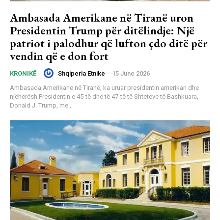
Ambasada Amerikane në Tiranë uron
Presidentin Trump për ditëlindje: Një
patriot i palodhur që lufton çdo ditë për
vendin që e don fort
Shqiperia Etnike
-
15 June 2026
KRONIKË
Ambasada Amerikane në Tiranë, ka uruar presidentin amerikan dhe
njëherësh Presidentin e 45-të dhe të 47-të të Shteteve të Bashkuara,
Donald J. Trump, me...