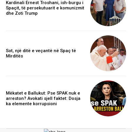
Kardinali Ernest Troshani, ish-burgu i
Spaçit, të persekutuarit e komunizmit
dhe Zoti Trump
Sot, një ditë e veçantë në Spaç të
Mirditës
Mëkatet e Ballukut: Pse SPAK nuk e
arreston? Avokati sjell faktet: Dosja
ka elemente korrupsioni