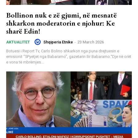
Bollinon nuk e zë gjumi, në mesnatë
shkarkon moderatorin e njohur: Ke
sharë Edin!
Shqiperia Etnike
-
23 March 2026
AKTUALITET
Botuesi i Report Tv, Carlo Bolino shkarkon nga puna drejtuesin e
emisionit “5Pyetjet nga Babaramo”, gazetarin Ilir Babaramo.“Dje në orët
e vona të mbrëmjes...