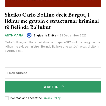
Sheiku Carlo Bollino drejt Burgut, i
lidhur me grupin e strukturuar kriminal
të Belinda Ballukut
Shqiperia Etnike
-
21 December 2025
ANTI-MAFIA
Carlo Bollino, rezulton i përfshirë në dosjen e SPAK-ut me përgjimet që
lidhen me zv.kryeministren Belinda Balluku dhe vartësin e saj, drejtorin
e ARRSH-së,...
I WANT IN
I've read and accept the
Privacy Policy
.