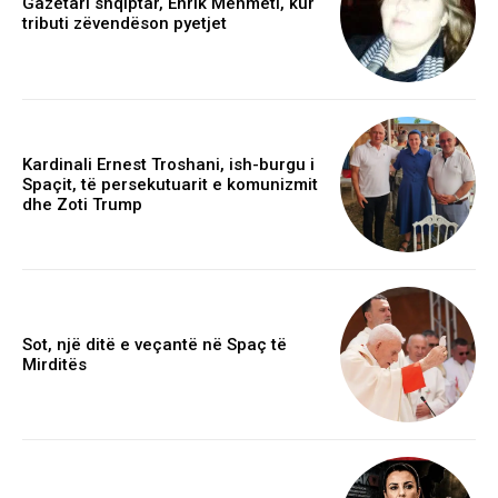
Gazetari shqiptar, Enrik Mehmeti, kur
tributi zëvendëson pyetjet
Kardinali Ernest Troshani, ish-burgu i
Spaçit, të persekutuarit e komunizmit
dhe Zoti Trump
Sot, një ditë e veçantë në Spaç të
Mirditës