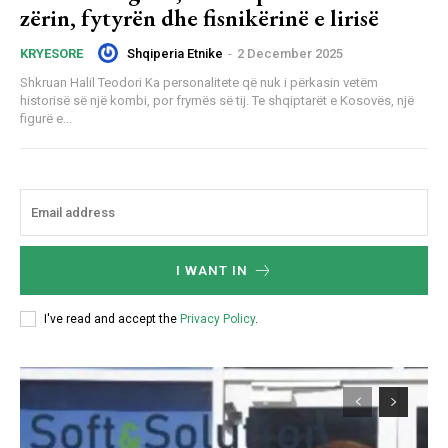
zërin, fytyrën dhe fisnikërinë e lirisë
Shqiperia Etnike
-
2 December 2025
KRYESORE
Shkruan Halil Teodori Ka personalitete që nuk i përkasin vetëm
historisë së një kombi, por frymës së tij. Te shqiptarët e Kosovës, një
figurë e...
I WANT IN
I've read and accept the
Privacy Policy
.