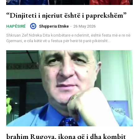
“Dinjiteti i njeriut është i paprekshëm”
Shqiperia Etnike
-
26 May 2026
HAPËSIRË
Shkruan Zef Ndreka Dita kombëtare e nderimit, është festa më e re në
Gjermani, e cila këtë vit u festua për herë të parë pikërisht...
brahim Rugova, ikona që i dha kombit