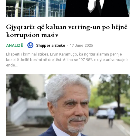
Gjyqtarët që kaluan vetting-un po bëjnë
korrupsion masiv
Shqiperia Etnike
-
17 June 2025
ANALIZË
Eksperti i kriminalistikës, Ervin Karamuço, ka ngritur alarmin për një
krizë të thellë besimi në drejtësi. Ai tha se “97-98% e qytetarëve vuajnë
ende...