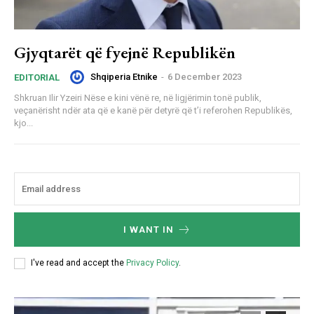
Gjyqtarët që fyejnë Republikën
Shqiperia Etnike
-
6 December 2023
EDITORIAL
Shkruan Ilir Yzeiri Nëse e kini vënë re, në ligjërimin tonë publik,
veçanërisht ndër ata që e kanë për detyrë që t’i referohen Republikës,
kjo...
I WANT IN
I've read and accept the
Privacy Policy
.