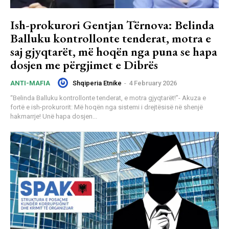
Ish-prokurori Gentjan Tërnova: Belinda
Balluku kontrollonte tenderat, motra e
saj gjyqtarët, më hoqën nga puna se hapa
dosjen me përgjimet e Dibrës
Shqiperia Etnike
-
4 February 2026
ANTI-MAFIA
“Belinda Balluku kontrollonte tenderat, e motra gjyqtarët!”- Akuza e
fortë e ish-prokurorit: Më hoqën nga sistemi i drejtësisë në shenjë
hakmarrje! Unë hapa dosjen...