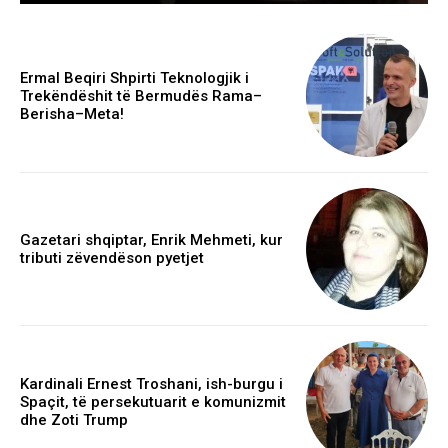
Ermal Beqiri Shpirti Teknologjik i
Trekëndëshit të Bermudës Rama–
Berisha–Meta!
Gazetari shqiptar, Enrik Mehmeti, kur
tributi zëvendëson pyetjet
Kardinali Ernest Troshani, ish-burgu i
Spaçit, të persekutuarit e komunizmit
dhe Zoti Trump