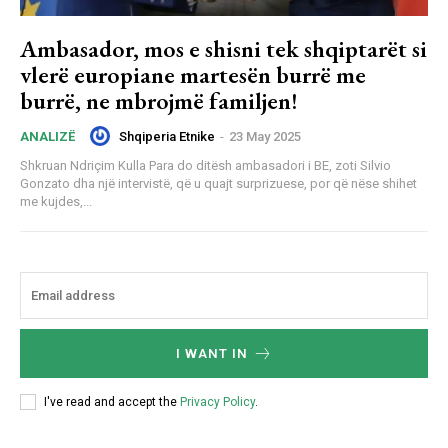
Ambasador, mos e shisni tek shqiptarët si
vlerë europiane martesën burrë me
burrë, ne mbrojmë familjen!
Shqiperia Etnike
-
23 May 2025
ANALIZË
Shkruan Ndriçim Kulla Para do ditësh ambasadori i BE, zoti Silvio
Gonzato dha një intervistë, që u quajt surprizuese, por që nëse shihet
me kujdes,...
I WANT IN
I've read and accept the
Privacy Policy
.