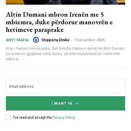
Altin Dumani mbron Irenën me 5
mbiemra, duke përdorur manovrën e
hetimeve paraprake
Shqiperia Etnike
-
1 December 2025
ANTI-MAFIA
Kreu i Partisë Demokratike, Sali Berisha Deklaroi sërish se Altin Dumani
po e mbron gjyqtaren Irena Gjoka, së cilës kryedmeokrati i referohet
edhe si...
I WANT IN
I've read and accept the
Privacy Policy
.