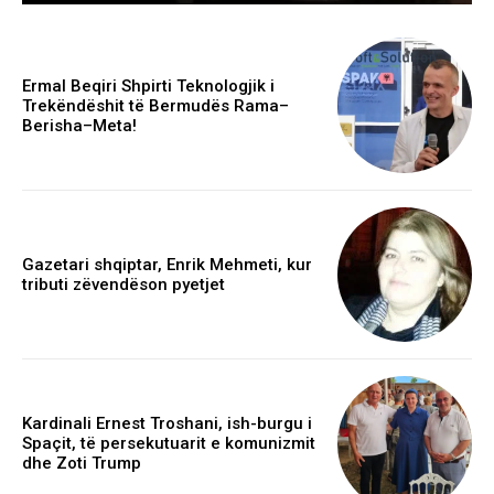
Ermal Beqiri Shpirti Teknologjik i
Trekëndëshit të Bermudës Rama–
Berisha–Meta!
Gazetari shqiptar, Enrik Mehmeti, kur
tributi zëvendëson pyetjet
Kardinali Ernest Troshani, ish-burgu i
Spaçit, të persekutuarit e komunizmit
dhe Zoti Trump