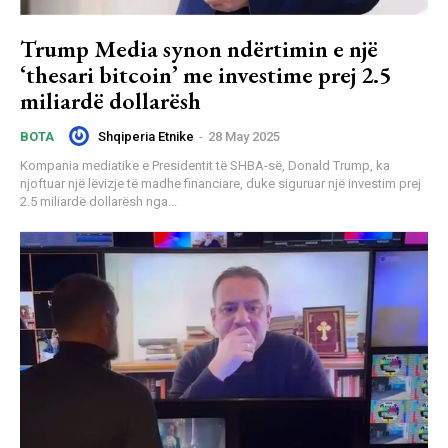
Trump Media synon ndërtimin e një
‘thesari bitcoin’ me investime prej 2.5
miliardë dollarësh
Shqiperia Etnike
-
28 May 2025
BOTA
Kompania mediatike e Presidentit të SHBA-së, Donald Trump, ka
njoftuar një lëvizje të madhe financiare, duke siguruar një investim prej
2.5 miliardë dollarësh nga...