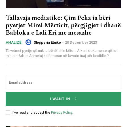
Tallavaja mediatike: Çim Peka ia bëri
pyetjet Mirel Mërtirit, përgjigjet i dhanë
Babloku e Lali Eri me mesazhe
Shqiperia Etnike
-
20 December 2023
ANALIZË
Të vetmet pyetje që nuk iu bënë ishin këto: - A keni dokumente që ish-
ministri Arben Ahmetaj ka firmosur në favorin tuaj për landfillet?...
I WANT IN
I've read and accept the
Privacy Policy
.