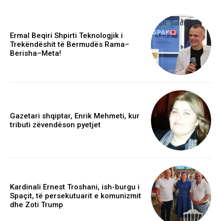
Ermal Beqiri Shpirti Teknologjik i
Trekëndëshit të Bermudës Rama–
Berisha–Meta!
Gazetari shqiptar, Enrik Mehmeti, kur
tributi zëvendëson pyetjet
Kardinali Ernest Troshani, ish-burgu i
Spaçit, të persekutuarit e komunizmit
dhe Zoti Trump