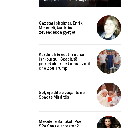
Gazetari shqiptar, Enrik
Mehmeti, kur tributi
zëvendëson pyetjet
Kardinali Ernest Troshani,
ish-burgu i Spaçit, të
persekutuarit e komunizmit
dhe Zoti Trump
Sot, një ditë e veçantë në
Spaç të Mirditës
Mëkatet e Ballukut: Pse
SPAK nuk e arreston?