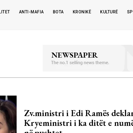
ITET
ANTI-MAFIA
BOTA
KRONIKË
KULTURË
SP
Zv.ministri i Edi Ramës dekla
Kryeministri i ka ditët e num
në pushtet