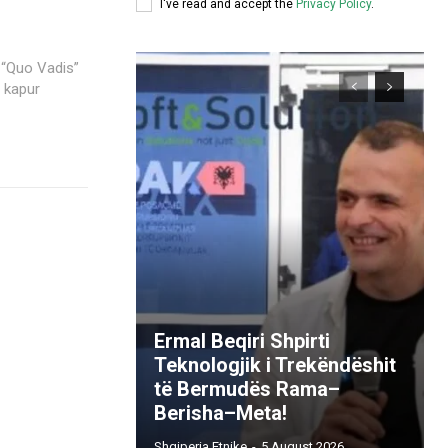
I've read and accept the
Privacy Policy
.
n “Quo Vadis”
a kapur
Ermal Beqiri Shpirti
Teknologjik i Trekëndëshit
të Bermudës Rama–
Berisha–Meta!
Shqiperia Etnike
-
5 August 2026