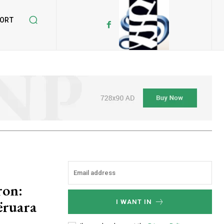
ORT
ron:
ëruara
I WANT IN