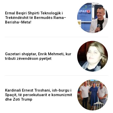
Ermal Beqiri Shpirti Teknologjik i
Trekëndëshit të Bermudës Rama–
Berisha–Meta!
Gazetari shqiptar, Enrik Mehmeti, kur
tributi zëvendëson pyetjet
Kardinali Ernest Troshani, ish-burgu i
Spaçit, të persekutuarit e komunizmit
dhe Zoti Trump