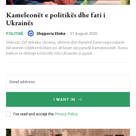
Kameleonët e politikës dhe fati i
Ukrainës
Shqiperia Etnike
-
21 August 2025
POLITIKË
Shkruan Zef Ndreka Ukraina, viktimë dhe thjeshtë kartë negociatash.
Në arenën ndërkombëtare po shfaqet një paradë kameleonësh. Rusia
kërkon të rikthejë kontrollin mbi Ukrainën si pjesë...
I WANT IN
I've read and accept the
Privacy Policy
.