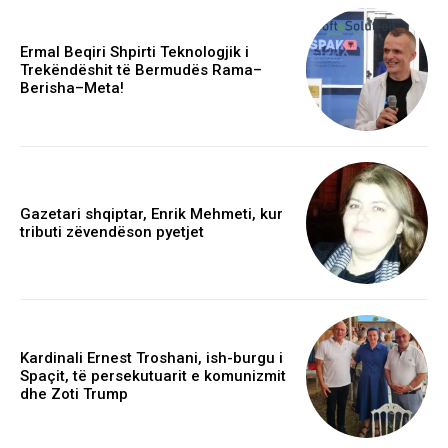
Ermal Beqiri Shpirti Teknologjik i
Trekëndëshit të Bermudës Rama–
Berisha–Meta!
Gazetari shqiptar, Enrik Mehmeti, kur
tributi zëvendëson pyetjet
Kardinali Ernest Troshani, ish-burgu i
Spaçit, të persekutuarit e komunizmit
dhe Zoti Trump