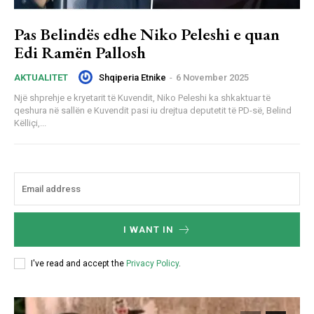
Pas Belindës edhe Niko Peleshi e quan
Edi Ramën Pallosh
Shqiperia Etnike
-
6 November 2025
AKTUALITET
Një shprehje e kryetarit të Kuvendit, Niko Peleshi ka shkaktuar të
qeshura në sallën e Kuvendit pasi iu drejtua deputetit të PD-së, Belind
Këlliçi,...
I WANT IN
I've read and accept the
Privacy Policy
.