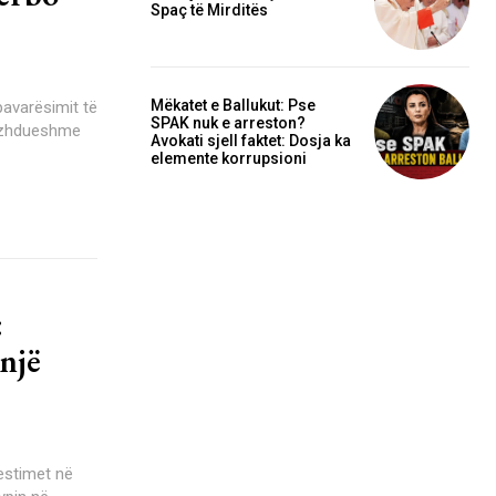
Spaç të Mirditës
Mëkatet e Ballukut: Pse
SPAK nuk e arreston?
vazhdueshme
Avokati sjell faktet: Dosja ka
elemente korrupsioni
:
një