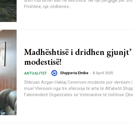
urën mbi lumin Ibër në Mitrovicë. Në një përgjigje për sht
Prishtinë, një zëdhënës...
Madhështisë i dridhen gjunjt’
modestisë!
Shqiperia Etnike
-
8 April 2025
AKTUALITET
Shkruan Azgan Haklaj Ceremoni modeste por vlerësim i madh për
mua! Vlerësim nga tre shkronja të arta të Alfabetit Shqip! UÇK!
Faleminderit Organizatës së Veteranëve të Ushtrisë Çlirim