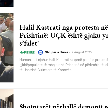
Halil Kastrati nga protesta në
Prishtinë: UÇK është gjaku y
s’falet!
Shqiperia Etnike
-
7 August 2025
HAPËSIRË
Humanisti i njohur Halil Kastrati ka qenë pjesë e protest
gjithëpopullore të mbajtur në Prishtinë në përkrahje të i
të Ushtrisë Çlirimtare të Kosovës...
Shqiptarët përballë demonit s