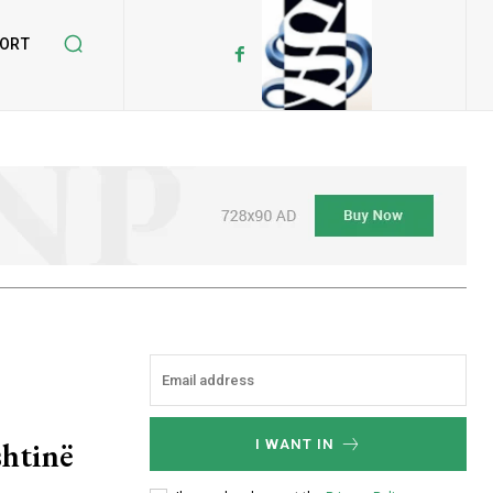
ORT
htinë
I WANT IN