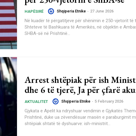
Shqiperia Etnike
-
27 June 2026
HAPËSIRË
Në kuadër të përgatitjeve për shënimin e 250-vjetorit të 
Shteteve të Bashkuara të Amerikës, në objektin e Amb
SHBA-së në Prishtinë...
Arrest shtëpiak për ish Minis
dhe 6 të tjerë, Ja për çfarë ak
Shqiperia Etnike
-
5 February 2026
AKTUALITET
Gjykata e Apelit ka ndryshuar vendimin e Gjykatës Them
Prishtinë, duke ua zëvendësuar masën e paraburgimit m
shtëpiak shtatë të dyshuarve: ish-ministrit...