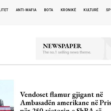
ITET
ANTI-MAFIA
BOTA
KRONIKË
KULTURË
SP
Vendoset flamur gjigant në
Ambasadën amerikane në Pris
për 250-vjetorin e ShBA-së