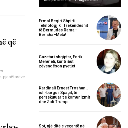
Ermal Beqiri Shpirti
Teknologjik i Trekëndëshit
të Bermudës Rama–
Berisha–Meta!
në që
Gazetari shqiptar, Enrik
Mehmeti, kur tributi
zëvendëson pyetjet
ës
sh-pjesëtarëve
Kardinali Ernest Troshani,
ish-burgu i Spaçit, të
persekutuarit e komunizmit
dhe Zoti Trump
erbo-
Sot, një ditë e veçantë në