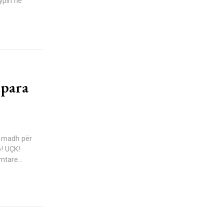
ypin në
 para
tare...