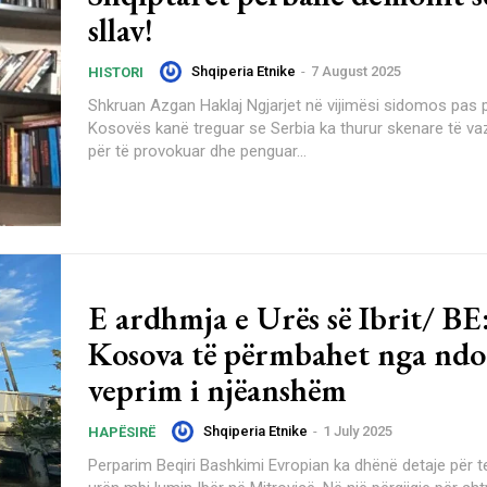
sllav!
Shqiperia Etnike
-
7 August 2025
HISTORI
Shkruan Azgan Haklaj Ngjarjet në vijimësi sidomos pas pavarësimit të
Kosovës kanë treguar se Serbia ka thurur skenare të 
për të provokuar dhe penguar...
E ardhmja e Urës së Ibrit/ BE
Kosova të përmbahet nga ndo
veprim i njëanshëm
Shqiperia Etnike
-
1 July 2025
HAPËSIRË
Perparim Beqiri Bashkimi Evropian ka dhënë detaje për testimet në