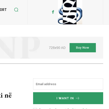
ORT
i në
I WANT IN