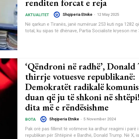
renditen forcat e reja
Shqiperia Etnike
-
12 May 2025
AKTUALITET
Në qarkun e Tiranës, janë numëruar 253 kuti nga 1282 q
total, ku sipas të dhënave, Partia Socialiste kryeson me 
‘Qëndroni në radhë’, Donal
thirrje votuesve republikanë:
Demokratët radikalë komunis
duan që ju të shkoni në shtëpi!
dita më e rëndësishme
Shqiperia Etnike
-
5 November 2024
BOTA
Pak orë pas fillimit të votimeve ka ardhur reagimi i parë i
republikan për Shtëpinë e Bardhë, Donald Trump. Në X, ish presidenti