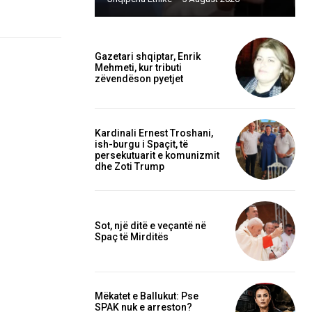
Gazetari shqiptar, Enrik
Mehmeti, kur tributi
zëvendëson pyetjet
Kardinali Ernest Troshani,
ish-burgu i Spaçit, të
persekutuarit e komunizmit
dhe Zoti Trump
Sot, një ditë e veçantë në
Spaç të Mirditës
Mëkatet e Ballukut: Pse
SPAK nuk e arreston?