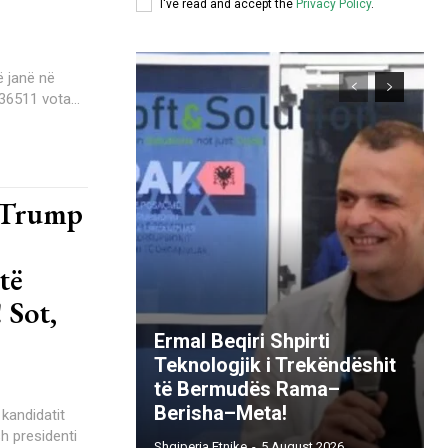
I've read and accept the
Privacy Policy
.
ë janë në
36511 vota...
d Trump
të
 Sot,
Ermal Beqiri Shpirti
Teknologjik i Trekëndëshit
të Bermudës Rama–
Berisha–Meta!
 kandidatit
Shqiperia Etnike
-
5 August 2026