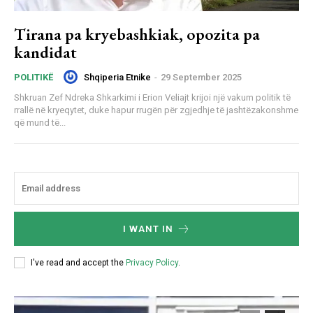
Tirana pa kryebashkiak, opozita pa
kandidat
Shqiperia Etnike
-
29 September 2025
POLITIKË
Shkruan Zef Ndreka Shkarkimi i Erion Veliajt krijoi një vakum politik të
rrallë në kryeqytet, duke hapur rrugën për zgjedhje të jashtëzakonshme
që mund të...
I WANT IN
I've read and accept the
Privacy Policy
.