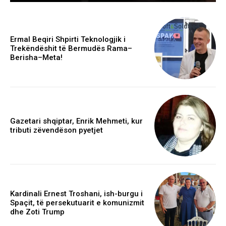
Ermal Beqiri Shpirti Teknologjik i
Trekëndëshit të Bermudës Rama–
Berisha–Meta!
Gazetari shqiptar, Enrik Mehmeti, kur
tributi zëvendëson pyetjet
Kardinali Ernest Troshani, ish-burgu i
Spaçit, të persekutuarit e komunizmit
dhe Zoti Trump