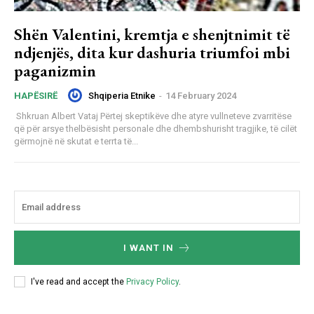
Shën Valentini, kremtja e shenjtnimit të
ndjenjës, dita kur dashuria triumfoi mbi
paganizmin
Shqiperia Etnike
-
14 February 2024
HAPËSIRË
Shkruan Albert Vataj Përtej skeptikëve dhe atyre vullneteve zvarritëse
që për arsye thelbësisht personale dhe dhembshurisht tragjike, të cilët
gërmojnë në skutat e terrta të...
I WANT IN
I've read and accept the
Privacy Policy
.