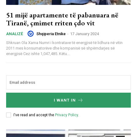
51 mijë apartamente të pabanuara në
Tiranë, çmimet rriten çdo vit
Shqiperia Etnike
-
17 January 2024
ANALIZË
Shkruan Ola Xama Numri i kontratave të energjisë të lidhura në vitin
2011 mes konsumatorëve dhe kompanisë së shpërndarjes së
energjisë Cez ishte 1,047,485. Këtu...
I WANT IN
I've read and accept the
Privacy Policy
.