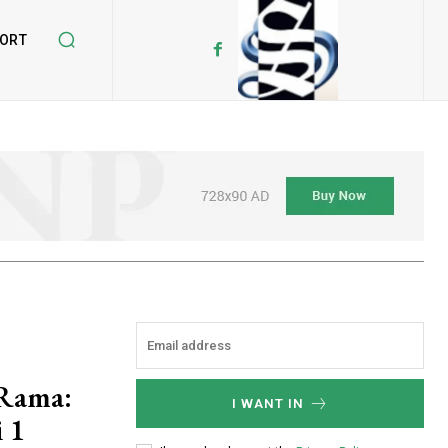
ORT
 Rama:
I WANT IN
 1