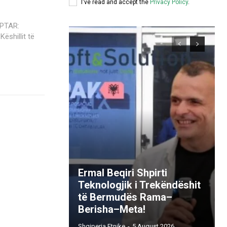
I've read and accept the
Privacy Policy
.
ëshillit të
Ermal Beqiri Shpirti
Teknologjik i Trekëndëshit
të Bermudës Rama–
Berisha–Meta!
Shqiperia Etnike
-
5 August 2026