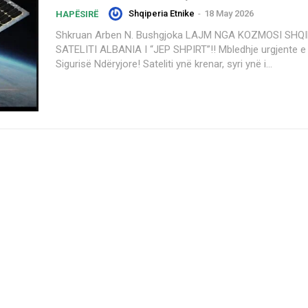
Shqiperia Etnike
-
18 May 2026
HAPËSIRË
Shkruan Arben N. Bushgjoka LAJM NGA KOZMOSI SHQIPTAR:
SATELITI ALBANIA I “JEP SHPIRT”!! Mbledhje urgjente e K
Sigurisë Ndëryjore! Sateliti ynë krenar, syri ynë i...