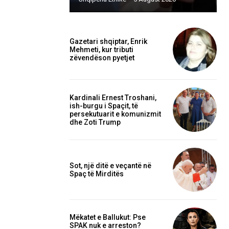
Gazetari shqiptar, Enrik
Mehmeti, kur tributi
zëvendëson pyetjet
Kardinali Ernest Troshani,
ish-burgu i Spaçit, të
persekutuarit e komunizmit
dhe Zoti Trump
Sot, një ditë e veçantë në
Spaç të Mirditës
Mëkatet e Ballukut: Pse
SPAK nuk e arreston?