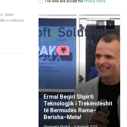
I've read and accept the
Privacy Policy
.
os, duke
llin e milicive
Ermal Beqiri Shpirti
Teknologjik i Trekëndëshit
të Bermudës Rama–
Berisha–Meta!
Shqiperia Etnike
-
5 August 2026