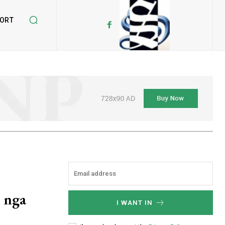
ORT
r nga
I WANT IN