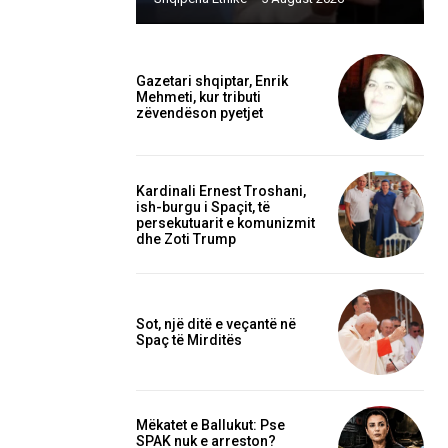
Gazetari shqiptar, Enrik
Mehmeti, kur tributi
zëvendëson pyetjet
Kardinali Ernest Troshani,
ish-burgu i Spaçit, të
persekutuarit e komunizmit
dhe Zoti Trump
Sot, një ditë e veçantë në
Spaç të Mirditës
Mëkatet e Ballukut: Pse
SPAK nuk e arreston?