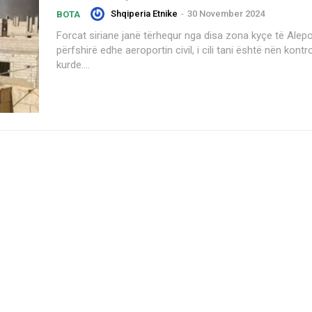
Shqiperia Etnike
-
30 November 2024
BOTA
Forcat siriane janë tërhequr nga disa zona kyçe të Alep
përfshirë edhe aeroportin civil, i cili tani është nën kontro
kurde....