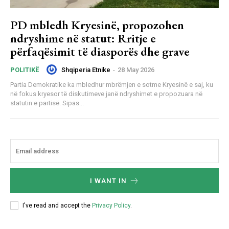
PD mbledh Kryesinë, propozohen
ndryshime në statut: Rritje e
përfaqësimit të diasporës dhe grave
Shqiperia Etnike
-
28 May 2026
POLITIKË
Partia Demokratike ka mbledhur mbrëmjen e sotme Kryesinë e saj, ku
në fokus kryesor të diskutimeve janë ndryshimet e propozuara në
statutin e partisë. Sipas...
I WANT IN
I've read and accept the
Privacy Policy
.