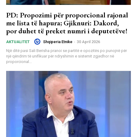
PD: Propozimi për proporcional rajonal
me lista të hapura; Gjiknuri: Dakord,
por duhet të preket numri i deputetëve!
Shqiperia Etnike
-
30 April 2026
AKTUALITET
Një ditë pasi Sali Berisha pranoi se partitë e opozitës po punojnë për
një qëndrim të unifikuar për ndryshimin e sistemit zgjedhor në
proporcional...