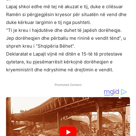
Lapaj shkoi edhe më tej në akuzat e tij, duke e cilësuar
Ramën si përgjegjësin kryesor për situatën në vend dhe
duke kërkuar largimin e tij nga pushteti.
“Ti je kreu i hajdutëve dhe duhet të japësh dorëheqje.
Jep dorëheqjen dhe përballu me rininë e vendit tënd”, u
shpreh kreu i “Shqipëria Bëhet”.
Deklaratat e Lapajt vijnë në ditën e 15-të të protestave
qytetare, ku pjesëmarrësit kërkojnë dorëheqjen e
kryeministrit dhe ndryshime në drejtimin e vendit.
Promoted Content