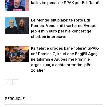
kallëzim penal në SPAK për Edi Ramën
Le Monde ‘shuplakë’ të fortë Edi
Ramës: Vendi më i varfër në Evropë
jep 4 mln euro për një koncert që i
shërben interesave...
Kartelet e drogës kanë “blerë” SPAK-
un/ Damian Gjiknuri dhe Engjëll Agaçi
në takimin e Arubës me krimin e
organizuar, a është premtimi për
zgjatjen...
PËRGJIGJE