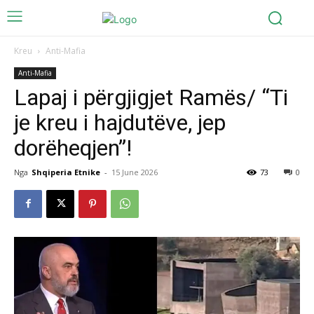
Kreu
Anti-Mafia
Anti-Mafia
Lapaj i përgjigjet Ramës/ “Ti
je kreu i hajdutëve, jep
dorëheqjen”!
Nga
Shqiperia Etnike
-
15 June 2026
73
0