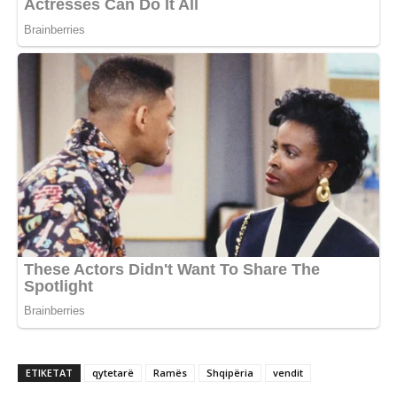
ETIKETAT
qytetarë
Ramës
Shqipëria
vendit