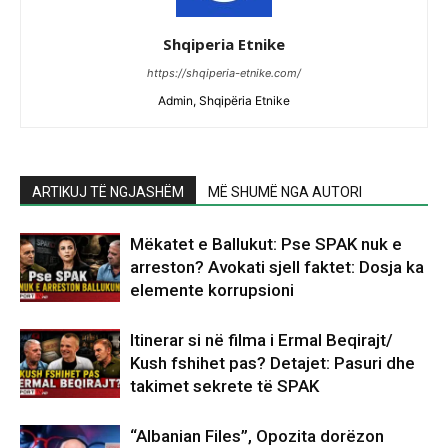
Shqiperia Etnike
https://shqiperia-etnike.com/
Admin, Shqipëria Etnike
ARTIKUJ TË NGJASHËM
MË SHUMË NGA AUTORI
Mëkatet e Ballukut: Pse SPAK nuk e
arreston? Avokati sjell faktet: Dosja ka
elemente korrupsioni
Itinerar si në filma i Ermal Beqirajt/
Kush fshihet pas? Detajet: Pasuri dhe
takimet sekrete të SPAK
“Albanian Files”, Opozita dorëzon