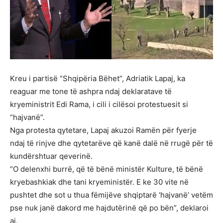
Kreu i partisë “Shqipëria Bëhet”, Adriatik Lapaj, ka
reaguar me tone të ashpra ndaj deklaratave të
kryeministrit Edi Rama, i cili i cilësoi protestuesit si
“hajvanë”.
Nga protesta qytetare, Lapaj akuzoi Ramën për fyerje
ndaj të rinjve dhe qytetarëve që kanë dalë në rrugë për të
kundërshtuar qeverinë.
“O delenxhi burrë, që të bënë ministër Kulture, të bënë
kryebashkiak dhe tani kryeministër. E ke 30 vite në
pushtet dhe sot u thua fëmijëve shqiptarë ‘hajvanë’ vetëm
pse nuk janë dakord me hajdutërinë që po bën”, deklaroi
ai.