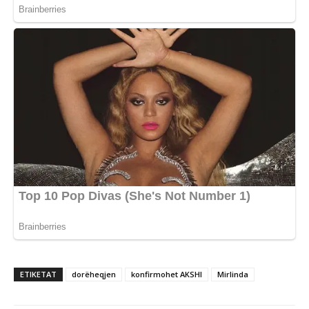
ETIKETAT
dorëheqjen
konfirmohet AKSHI
Mirlinda