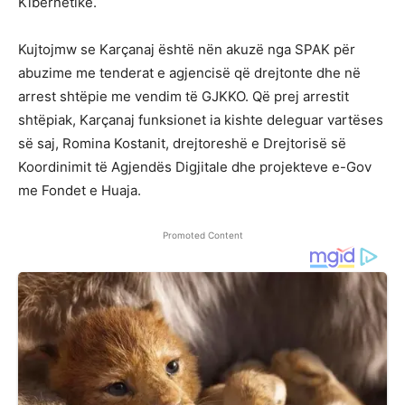
Kibernetike.
Kujtojmw se Karçanaj është nën akuzë nga SPAK për
abuzime me tenderat e agjencisë që drejtonte dhe në
arrest shtëpie me vendim të GJKKO. Që prej arrestit
shtëpiak, Karçanaj funksionet ia kishte deleguar vartëses
së saj, Romina Kostanit, drejtoreshë e Drejtorisë së
Koordinimit të Agjendës Digjitale dhe projekteve e-Gov
me Fondet e Huaja.
Promoted Content