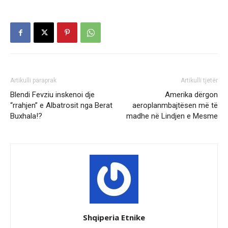
Artikulli paraprak
Artikulli tjetër
Blendi Fevziu inskenoi dje
Amerika dërgon
“rrahjen” e Albatrosit nga Berat
aeroplanmbajtësen më të
Buxhala!?
madhe në Lindjen e Mesme
Shqiperia Etnike