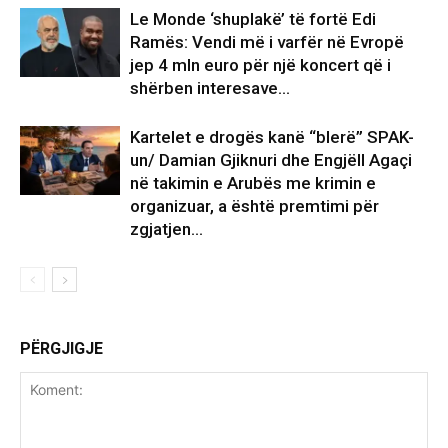
Le Monde ‘shuplakë’ të fortë Edi
Ramës: Vendi më i varfër në Evropë
jep 4 mln euro për një koncert që i
shërben interesave...
Kartelet e drogës kanë “blerë” SPAK-
un/ Damian Gjiknuri dhe Engjëll Agaçi
në takimin e Arubës me krimin e
organizuar, a është premtimi për
zgjatjen...
PËRGJIGJE