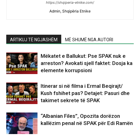
https://shqiperia-etnike.com/
Admin, Shqipëria Etnike
ARTIKUJ TË NGJASHËM
MË SHUMË NGA AUTORI
Mëkatet e Ballukut: Pse SPAK nuk e
arreston? Avokati sjell faktet: Dosja ka
elemente korrupsioni
Itinerar si në filma i Ermal Beqirajt/
Kush fshihet pas? Detajet: Pasuri dhe
takimet sekrete të SPAK
“Albanian Files”, Opozita dorëzon
kallëzim penal në SPAK për Edi Ramën