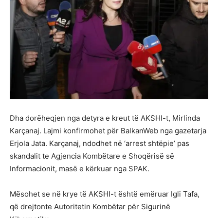
Dha dorëheqjen nga detyra e kreut të AKSHI-t, Mirlinda
Karçanaj. Lajmi konfirmohet për BalkanWeb nga gazetarja
Erjola Jata. Karçanaj, ndodhet në ‘arrest shtëpie’ pas
skandalit te Agjencia Kombëtare e Shoqërisë së
Informacionit, masë e kërkuar nga SPAK.
Mësohet se në krye të AKSHI-t është emëruar Igli Tafa,
që drejtonte Autoritetin Kombëtar për Sigurinë