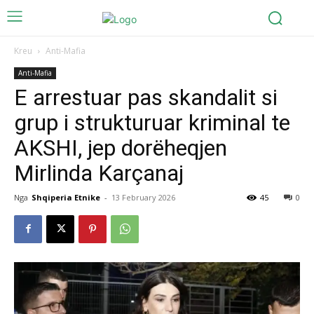
Kreu
Anti-Mafia
Anti-Mafia
E arrestuar pas skandalit si
grup i strukturuar kriminal te
AKSHI, jep dorëheqjen
Mirlinda Karçanaj
Nga
Shqiperia Etnike
-
13 February 2026
45
0