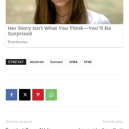
ETIKETAT
dëshirën
Dumani
SHBA
SPAK
Artikulli paraprak
Artikulli tjetër