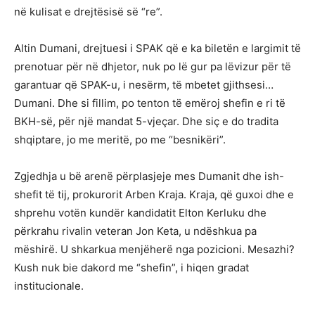
në kulisat e drejtësisë së “re”.
Altin Dumani, drejtuesi i SPAK që e ka biletën e largimit të
prenotuar për në dhjetor, nuk po lë gur pa lëvizur për të
garantuar që SPAK-u, i nesërm, të mbetet gjithsesi…
Dumani. Dhe si fillim, po tenton të emëroj shefin e ri të
BKH-së, për një mandat 5-vjeçar. Dhe siç e do tradita
shqiptare, jo me meritë, po me “besnikëri”.
Zgjedhja u bë arenë përplasjeje mes Dumanit dhe ish-
shefit të tij, prokurorit Arben Kraja. Kraja, që guxoi dhe e
shprehu votën kundër kandidatit Elton Kerluku dhe
përkrahu rivalin veteran Jon Keta, u ndëshkua pa
mëshirë. U shkarkua menjëherë nga pozicioni. Mesazhi?
Kush nuk bie dakord me “shefin”, i hiqen gradat
institucionale.