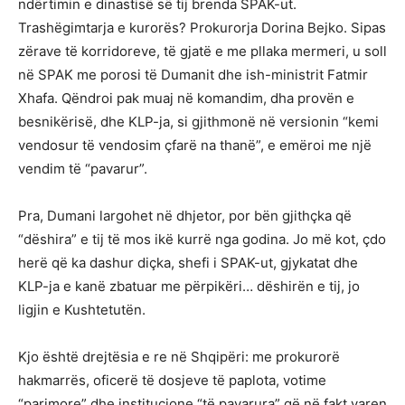
ndërtimin e dinastisë së tij brenda SPAK-ut.
Trashëgimtarja e kurorës? Prokurorja Dorina Bejko. Sipas
zërave të korridoreve, të gjatë e me pllaka mermeri, u soll
në SPAK me porosi të Dumanit dhe ish-ministrit Fatmir
Xhafa. Qëndroi pak muaj në komandim, dha provën e
besnikërisë, dhe KLP-ja, si gjithmonë në versionin “kemi
vendosur të vendosim çfarë na thanë”, e emëroi me një
vendim të “pavarur”.
Pra, Dumani largohet në dhjetor, por bën gjithçka që
“dëshira” e tij të mos ikë kurrë nga godina. Jo më kot, çdo
herë që ka dashur diçka, shefi i SPAK-ut, gjykatat dhe
KLP-ja e kanë zbatuar me përpikëri… dëshirën e tij, jo
ligjin e Kushtetutën.
Kjo është drejtësia e re në Shqipëri: me prokurorë
hakmarrës, oficerë të dosjeve të paplota, votime
“parimore” dhe institucione “të pavarura” që në fakt varen