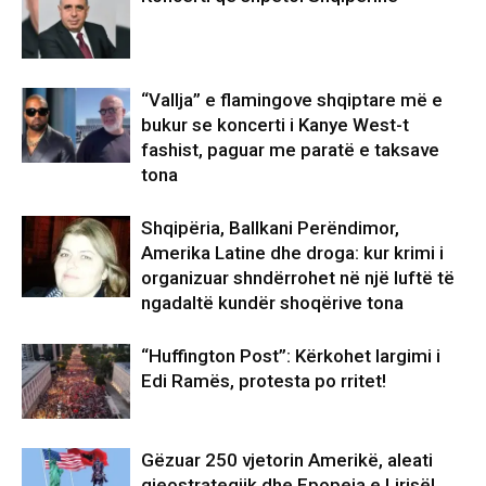
“Vallja” e flamingove shqiptare më e
bukur se koncerti i Kanye West-t
fashist, paguar me paratë e taksave
tona
Shqipëria, Ballkani Perëndimor,
Amerika Latine dhe droga: kur krimi i
organizuar shndërrohet në një luftë të
ngadaltë kundër shoqërive tona
“Huffington Post”: Kërkohet largimi i
Edi Ramës, protesta po rritet!
Gëzuar 250 vjetorin Amerikë, aleati
gjeostrategjik dhe Epopeja e Lirisë!