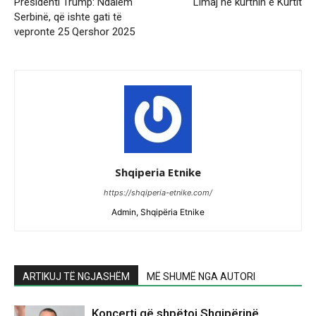
Presidenti Trump: Ndalëm
Limaj në kurthin e Kurtit
Serbinë, që ishte gati të
vepronte 25 Qershor 2025
Shqiperia Etnike
https://shqiperia-etnike.com/
Admin, Shqipëria Etnike
ARTIKUJ TË NGJASHËM
MË SHUMË NGA AUTORI
Koncerti që shpëtoi Shqipërinë