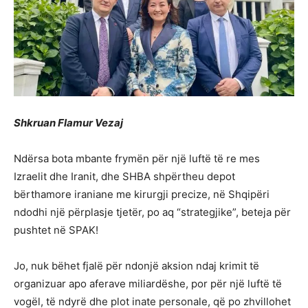
Shkruan Flamur Vezaj
Ndërsa bota mbante frymën për një luftë të re mes
Izraelit dhe Iranit, dhe SHBA shpërtheu depot
bërthamore iraniane me kirurgji precize, në Shqipëri
ndodhi një përplasje tjetër, po aq “strategjike”, beteja për
pushtet në SPAK!
Jo, nuk bëhet fjalë për ndonjë aksion ndaj krimit të
organizuar apo aferave miliardëshe, por për një luftë të
vogël, të ndyrë dhe plot inate personale, që po zhvillohet