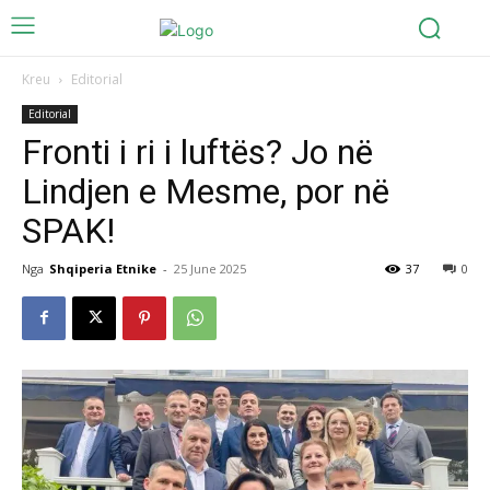
Kreu
Editorial
Editorial
Fronti i ri i luftës? Jo në
Lindjen e Mesme, por në
SPAK!
Nga
Shqiperia Etnike
-
25 June 2025
37
0