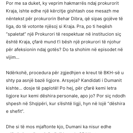
Por me sa duket, ky veprim hakmarrës ndaj prokurorit
Kraja, ishte edhe një kërcitje gishtash ose mesazh me
nëntekst për prokurorin Behar Dibra, që sipas gojëve të
liga, do të votonte njësoj si Kraja. Pra, po ti heqësh
“spaletat” një Prokurori të respektuar në institucion siç
është Kraja, çfarë mund t’i bësh një prokurori të njohur
për afeksionin ndaj gotës? Do ta shohim në episodet në
vijim…
Ndërkohë, procedura për zgjedhjen e kreut të BKH-së u
shty pa asnjë bazë ligjore. Arsyeja? Kandidati i Dumanit
kishte… dosje të paplotë! Po hej, për çfarë kemi letra
ligjore kur kemi dëshira personale, apo jo? Por siç ndodh
shpesh në Shqipëri, kur s’është ligji, hyn në lojë “dëshira
e shefit”.
Dhe si të mos mjaftonte kjo, Dumani ka nisur edhe