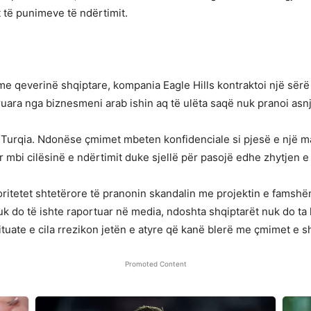
t të punimeve të ndërtimit.
e qeverinë shqiptare, kompania Eagle Hills kontraktoi një sërë
ruara nga biznesmeni arab ishin aq të ulëta saqë nuk pranoi asn
Turqia. Ndonëse çmimet mbeten konfidenciale si pjesë e një m
r mbi cilësinë e ndërtimit duke sjellë për pasojë edhe zhytjen e
oritetet shtetërore të pranonin skandalin me projektin e famshëm 
uk do të ishte raportuar në media, ndoshta shqiptarët nuk do ta
ituate e cila rrezikon jetën e atyre që kanë blerë me çmimet e 
Promoted Content