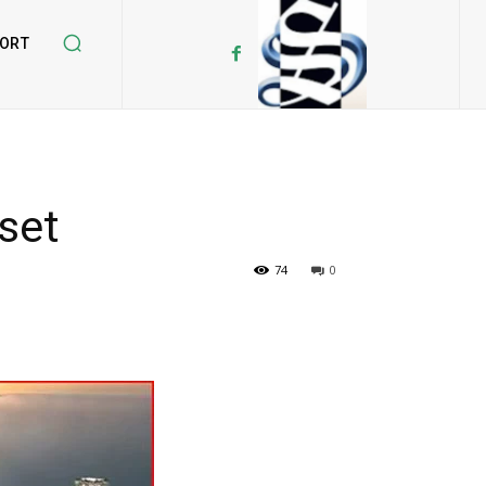
ORT
set
74
0