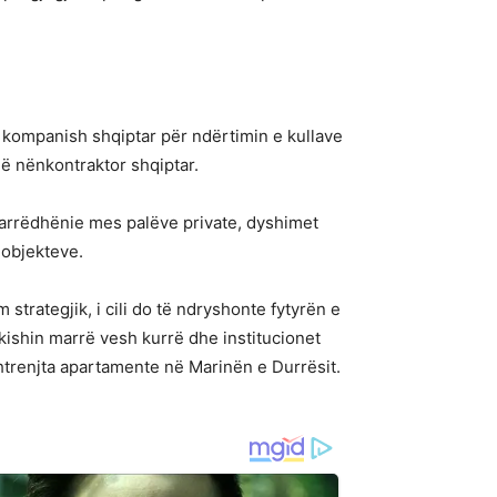
 kompanish shqiptar për ndërtimin e kullave
jë nënkontraktor shqiptar.
arrëdhënie mes palëve private, dyshimet
 objekteve.
strategjik, i cili do të ndryshonte fytyrën e
 kishin marrë vesh kurrë dhe institucionet
shtrenjta apartamente në Marinën e Durrësit.