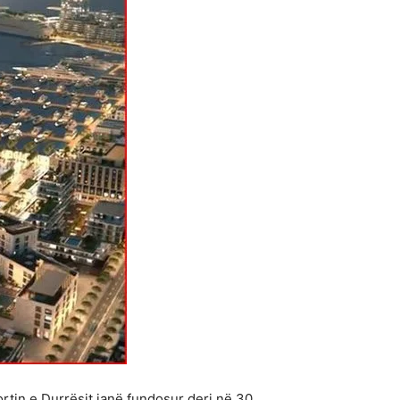
rtin e Durrësit janë fundosur deri në 30