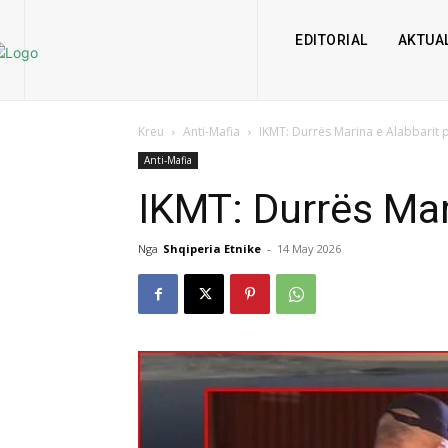
EDITORIAL
AKTUAL
Kreu
Anti-Mafia
IKMT: Durrës Marina e Alabbarit 
Anti-Mafia
IKMT: Durrës Mar
Nga
Shqiperia Etnike
-
14 May 2026