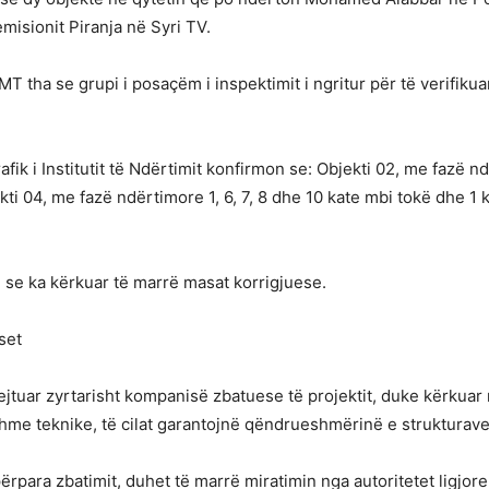
misionit Piranja në Syri TV.
T tha se grupi i posaçëm i inspektimit i ngritur për të verifikua
fik i Institutit të Ndërtimit konfirmon se: Objekti 02, me fazë n
kti 04, me fazë ndërtimore 1, 6, 7, 8 dhe 10 kate mbi tokë dhe 1 
ë se ka kërkuar të marrë masat korrigjuese.
rejtuar zyrtarisht kompanisë zbatuese të projektit, duke kërku
hme teknike, të cilat garantojnë qëndrueshmërinë e strukturave,
përpara zbatimit, duhet të marrë miratimin nga autoritetet ligjor