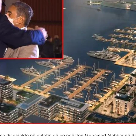
oi se dy objekte në qytetin që po ndërton Mohamed Alabbar në Po