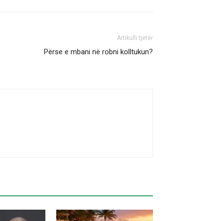
Artikulli tjetër
Përse e mbani në robni kolltukun?