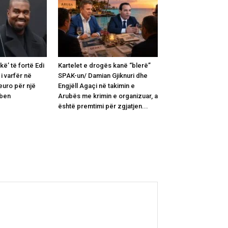
ë’ të fortë Edi
Kartelet e drogës kanë “blerë”
i varfër në
SPAK-un/ Damian Gjiknuri dhe
euro për një
Engjëll Agaçi në takimin e
rben
Arubës me krimin e organizuar, a
është premtimi për zgjatjen...