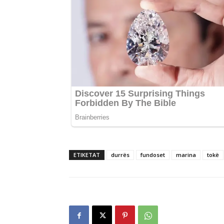
ETIKETAT
durrës
fundoset
marina
tokë