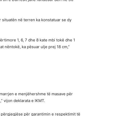
r situatën në terren ka konstatuar se dy
dërtimore 1, 6, 7 dhe 8 kate mbi tokë dhe 1
kat nëntokë, ka pësuar ulje prej 18 cm,”
ar marrjen e menjëhershme të masave për
” vijon deklarata e IKMT.
e përgjegjëse për garantimin e respektimit të