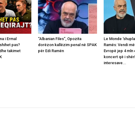
lma i Ermal
“Albanian Files”, Opozita
Le Monde ‘shuplak
fshihet pas?
dorëzon kallëzim penal në SPAK
Ramës: Vendi më 
 dhe takimet
për Edi Ramën
Evropë jep 4 mln 
K
koncert që i shë
interesave...