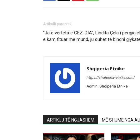
Artikulli paraprak
“Ja e vërteta e CEZ-DIA”, Lindita Çela i përgjig
e kam fituar me mund, ju duhet të bindni gjykat
Shqiperia Etnike
https://shqiperia-etnike.com/
Admin, Shqipëria Etnike
ARTIKUJ TË NGJASHËM
MË SHUMË NGA AU