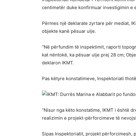
centimetër duke konfirmuar investigimin e e
Përmes një deklarate zyrtare për mediat, IKM
objekte kanë pësuar ulje.
“Në përfundim të inspektimit, raporti topogra
kat nëntokë, ka pësuar ulje prej 28 cm; Obje
deklaron IKMT.
Pas këtyre konstatimeve, Inspektoriati thot
“Nisur nga këto konstatime, IKMT i është d
realizimin e projekt-përforcimeve të nevojs
Sipas Inspektoriatit, projekt përforcimesh, 