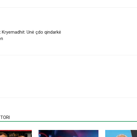
jet Kryemadhit: Unë çdo qindarkë
ën
TORI