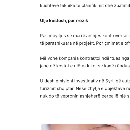
kushteve teknike të planifikimit dhe zbatimi
Ulje kostosh, por rrezik
Pas mbylljes së marrëveshjes kontroverse m
të parashikuara në projekt. Por çmimet e of
Më vonë kompania kontraktoi ndërtues nga 
janë që kostot e ulëta duket se kanë rëndua
U desh emisioni investigativ në Syri, që aut
turizmit shqiptar. Nëse zhytja e objekteve n
nuk do të vepronin asnjëherë përballë një s