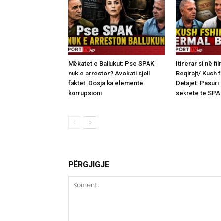
Mëkatet e Ballukut: Pse SPAK
Itinerar si në fi
nuk e arreston? Avokati sjell
Beqirajt/ Kush 
faktet: Dosja ka elemente
Detajet: Pasuri
korrupsioni
sekrete të SPA
PËRGJIGJE