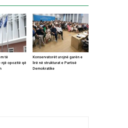
ëm të
Konservatorët urojnë garën e
 një opozitë që
lirë në strukturat e Partisë
n
Demokratike