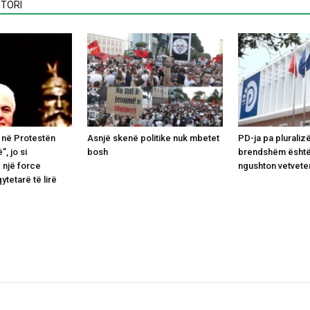
TORI
 në Protestën
Asnjë skenë politike nuk mbetet
PD-ja pa pluraliz
”, jo si
bosh
brendshëm është
 një force
ngushton vetvete
qytetarë të lirë