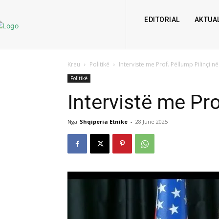
EDITORIAL
AKTUAL
Kreu
Politikë
Intervistë me Prof. Pëllump Pilinçi n
Politikë
Intervistë me Pr
Nga
Shqiperia Etnike
-
28 June 2025