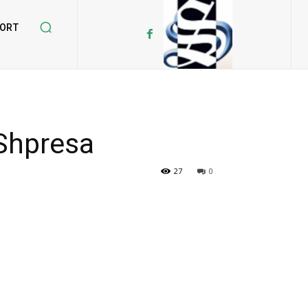
ORT
 Shpresa
27
0