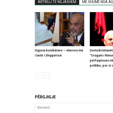
ARTIKUJ TË NGJASHËM
MË SHUMË NGA AU
Siguria kombëtare – interesi më
Demokristianët
i lartë i Shqipërisë
“Uragani i Rinisë
përfaqësues të
politike, por si 
PËRGJIGJE