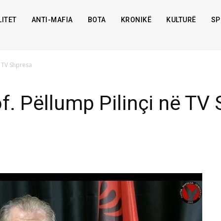
ITET
ANTI-MAFIA
BOTA
KRONIKË
KULTURË
SP
ë TV Shpresa
of. Pëllump Pilinçi në TV