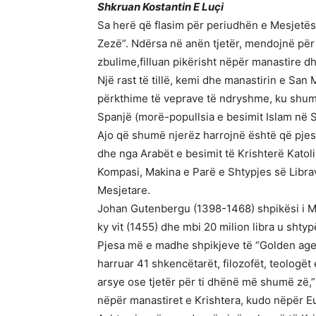
Shkruan Kostantin E Luçi
Sa herë që flasim për periudhën e Mesjetës 
Zezë”. Ndërsa në anën tjetër, mendojnë për 
zbulime,filluan pikërisht nëpër manastire d
Një rast të tillë, kemi dhe manastirin e San
përkthime të veprave të ndryshme, ku shumë
Spanjë (morë-popullsia e besimit Islam në S
Ajo që shumë njerëz harrojnë është që pjesa
dhe nga Arabët e besimit të Krishterë Katoli
Kompasi, Makina e Parë e Shtypjes së Librav
Mesjetare.
Johan Gutenbergu (1398-1468) shpikësi i Mak
ky vit (1455) dhe mbi 20 milion libra u shty
Pjesa më e madhe shpikjeve të “Golden age 
harruar 41 shkencëtarët, filozofët, teologët 
arsye ose tjetër për ti dhënë më shumë zë,”
nëpër manastiret e Krishtera, kudo nëpër E