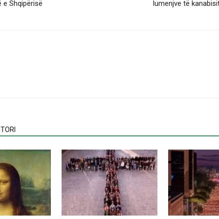
ë e Shqipërisë
lumenjve të kanabisi
TORI