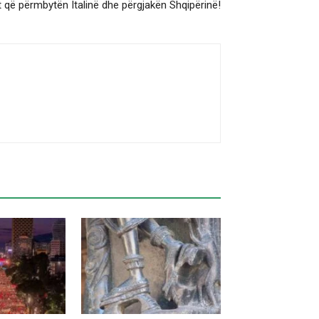
t që përmbytën Italinë dhe përgjakën Shqipërinë!