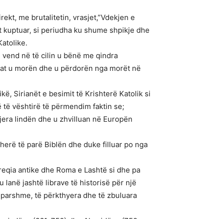
kt, me brutalitetin, vrasjet,”Vdekjen e
et kuptuar, si periudha ku shume shpikje dhe
atolike.
, vend në të cilin u bënë me qindra
ilat u morën dhe u përdorën nga morët në
, Sirianët e besimit të Krishterë Katolik si
ë të vështirë të përmendim faktin se;
tjera lindën dhe u zhvilluan në Europën
herë të parë Biblën dhe duke filluar po nga
reqia antike dhe Roma e Lashtë si dhe pa
 lanë jashtë librave të historisë për një
mëparshme, të përkthyera dhe të zbuluara