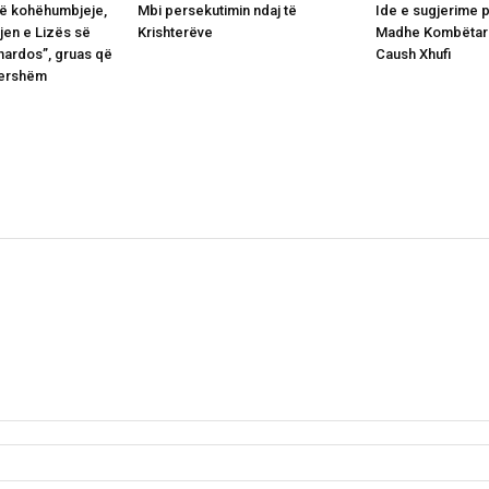
jë kohëhumbjeje,
Mbi persekutimin ndaj të
Ide e sugjerime 
jen e Lizës së
Krishterëve
Madhe Kombëtare
nardos”, gruas që
Caush Xhufi
tershëm