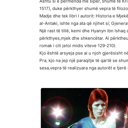
Ashtu si e përmenda më sipër, shumë të Kris
1517), duke përkthyer shumë vepra të filozo
Madje dhe tek libri I autorit: Historia e Mje
al-Antaki, ishte nga ata që njihet si; Gjener
Një rast të tillë, kemi dhe Hyanyn ibn Ishaq 
përkthyes,mjek dhe shkencëtar. Ai përktheu 
romak i cili jetoi midis viteve 129-210).
Kjo është arsyeja pse ai u njoh gjerësisht n
Pra, kjo na jep një paraqitje të qartë se s
sesa,vepra të realizuara nga autorët e tjer