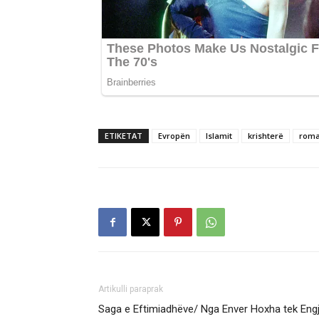
ETIKETAT
Evropën
Islamit
krishterë
rom
Artikulli paraprak
Saga e Eftimiadhëve/ Nga Enver Hoxha tek Engjël