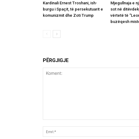
Kardinali Ernest Troshani, ish-
Mjegullnaja e n
burgu i Spaçit, të persekutuarit e
sot në ditëvdek
komunizmit dhe Zoti Trump
vërtetë të “Leo
buzëqesh mis
PËRGJIGJE