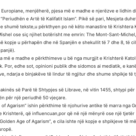
Europiane, menjëherë, pjesa më e madhe e njerëzve e lidhin dire
“Periudhën e Artë të Kalifatit Islam”. Pikë së pari, Mesjeta duh
he shumë tekste,u përkthyen po në këto manastire të Krishtera K
 Mishel ose siç njihet botërisht me emrin: The Mont-Sant-Michel
 kopje u përhapën dhe në Spanjën e shekullit të 7 dhe 8, të c
panjë).
 më e madhe e përkthimeve u bë nga murgjit e Krishterë Katolikë
k. Por, edhe sot, opinioni publik dhe sidomos ai mediatik, e kan
e, ndarja e binjakëve të lindur të ngjitur dhe shume shpikje të 
inës së Parë të Shtypjes së Librave, në vitin 1455, shtypi për 
pën për një periudhë 50 vjeçare.
of Agarism” ishin përkthime të njohurive antike të marra nga G
e Krishterë, që influencuan,por që në një mënyrë ose një tjetër u
Golden Age of Agarism”, e cila ishte një kopje e shpikjeve të 
uropë.