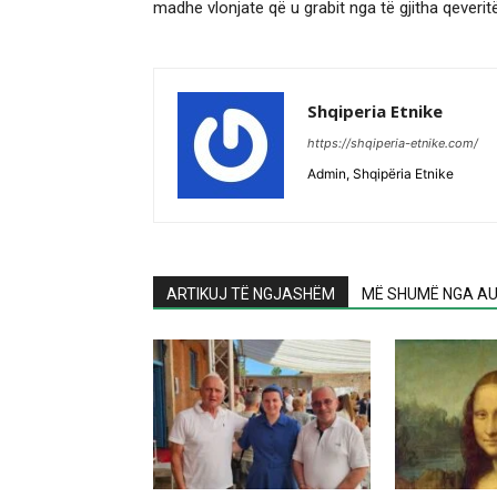
madhe vlonjate që u grabit nga të gjitha qeverit
Shqiperia Etnike
https://shqiperia-etnike.com/
Admin, Shqipëria Etnike
ARTIKUJ TË NGJASHËM
MË SHUMË NGA AU