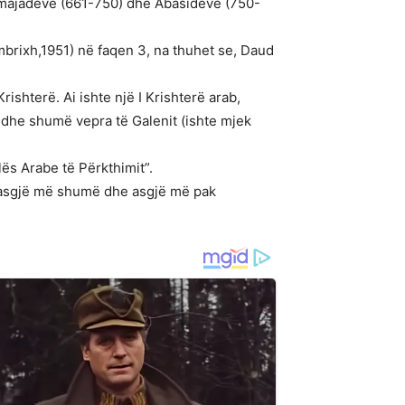
ë Umajadëve (661-750) dhe Abasidëve (750-
Kembrixh,1951) në faqen 3, na thuhet se, Daud
ishterë. Ai ishte një I Krishterë arab,
 dhe shumë vepra të Galenit (ishte mjek
lës Arabe të Përkthimit”.
in asgjë më shumë dhe asgjë më pak