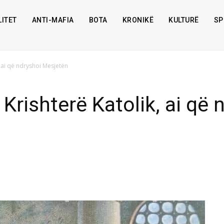
ITET
ANTI-MAFIA
BOTA
KRONIKË
KULTURË
SP
k, ai që ndryshoi Mesjetën
 Krishterë Katolik, ai që 