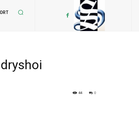
ORT
ndryshoi
44
0