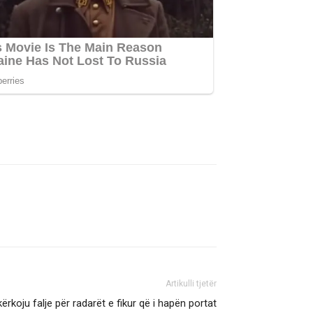
Artikulli tjetër
kërkoju falje për radarët e fikur që i hapën portat