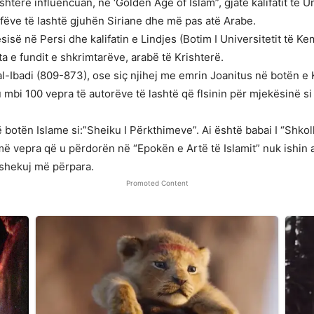
hterë influencuan, në ‘Golden Age of Islam”, gjatë kalifatit t
fëve të lashtë gjuhën Siriane dhe më pas atë Arabe.
kësisë në Persi dhe kalifatin e Lindjes (Botim I Universitetit të 
ata e fundit e shkrimtarëve, arabë të Krishterë.
al-Ibadi (809-873), ose siç njihej me emrin Joanitus në botën e Kr
mbi 100 vepra të autorëve të lashtë që flsinin për mjekësinë si
ë botën Islame si:”Sheiku I Përkthimeve”. Ai është babai I “Shkol
humë vepra që u përdorën në “Epokën e Artë të Islamit” nuk ish
ë shekuj më përpara.
Promoted Content