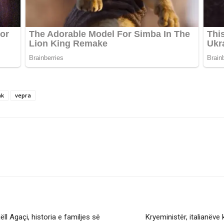
ak
vepra
l Agaçi, historia e familjes së
Kryeministër, italianëve 