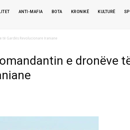
ITET
ANTI-MAFIA
BOTA
KRONIKË
KULTURË
SP
e të Gardës Revolucionare Iraniane
 komandantin e dronëve t
aniane