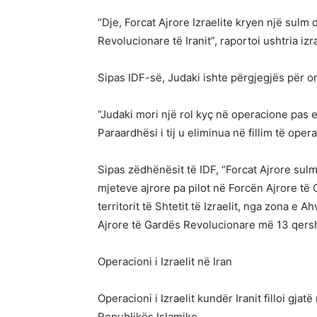
“Dje, Forcat Ajrore Izraelite kryen një sul
Revolucionare të Iranit”, raportoi ushtria izra
Sipas IDF-së, Judaki ishte përgjegjës për or
“Judaki mori një rol kyç në operacione pas 
Paraardhësi i tij u eliminua në fillim të opera
Sipas zëdhënësit të IDF, “Forcat Ajrore sul
mjeteve ajrore pa pilot në Forcën Ajrore të 
territorit të Shtetit të Izraelit, nga zona e
Ajrore të Gardës Revolucionare më 13 qersho
Operacioni i Izraelit në Iran
Operacioni i Izraelit kundër Iranit filloi g
Republikës Islamike.