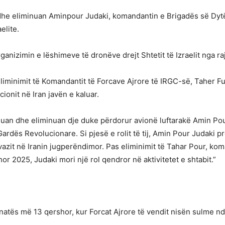
m dhe eliminuan Aminpour Judaki, komandantin e Brigadës së Dyt
elite.
ganizimin e lëshimeve të dronëve drejt Shtetit të Izraelit nga r
eliminimit të Komandantit të Forcave Ajrore të IRGC-së, Taher Fu
cionit në Iran javën e kaluar.
muan dhe eliminuan dje duke përdorur avionë luftarakë Amin Pou
Gardës Revolucionare. Si pjesë e rolit të tij, Amin Pour Judaki
 Ahvazit në Iranin jugperëndimor. Pas eliminimit të Tahar Pour, k
r 2025, Judaki mori një rol qendror në aktivitetet e shtabit.”
jatë natës më 13 qershor, kur Forcat Ajrore të vendit nisën sulme