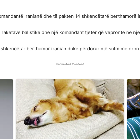
sa komandantë iranianë dhe të paktën 14 shkencëtarë bërthamorë i
e raketave balistike dhe një komandant tjetër që vepronte në një
jë shkencëtar bërthamor iranian duke përdorur një sulm me dron
Promoted Content