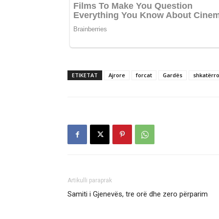
ETIKETAT
Ajrore
forcat
Gardës
shkatërro
Artikulli paraprak
Samiti i Gjenevës, tre orë dhe zero përparim