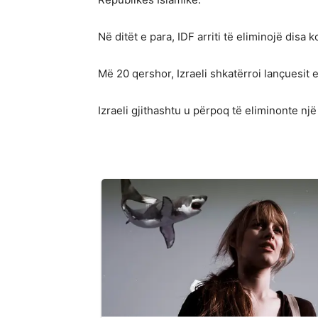
Në ditët e para, IDF arriti të eliminojë di
Më 20 qershor, Izraeli shkatërroi lançuesit 
Izraeli gjithashtu u përpoq të eliminonte n