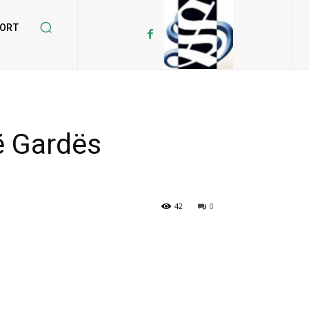
ORT
ë Gardës
42
0