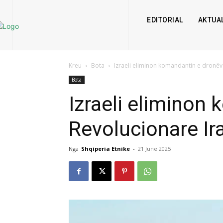
EDITORIAL
AKTUAL
Kreu
Bota
Izraeli eliminon komandantin e dronëv
Bota
Izraeli eliminon
Revolucionare Ir
Nga
Shqiperia Etnike
-
21 June 2025