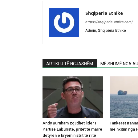
Shqiperia Etnike
https://shqiperia-etnike.com/
Admin, Shqipëria Etnike
ARTIKUJ TË NGJASHËM
MË SHUMË NGA AU
Andy Burnham zgjidhet lider i
Tankerët irani
Partisë Laburiste, pritet të marrë
me nxitim nga 
detyrën e kryeministrit të ri të