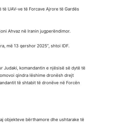
ë të UAV-ve të Forcave Ajrore të Gardës
ajoni Ahvaz në Iranin jugperëndimor.
ra, më 13 qershor 2025”, shtoi IDF.
r Judaki, komandantin e njësisë së dytë të
 promovoi qindra lëshime dronësh drejt
omandantit të shtabit të dronëve në Forcën
 ndaj objekteve bërthamore dhe ushtarake të