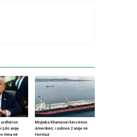
 urdhëron
Mojtaba Khamenei kërcënon
i çdo anije
Amerikën; i sulmon 2 anije në
os mina në
Hormuz