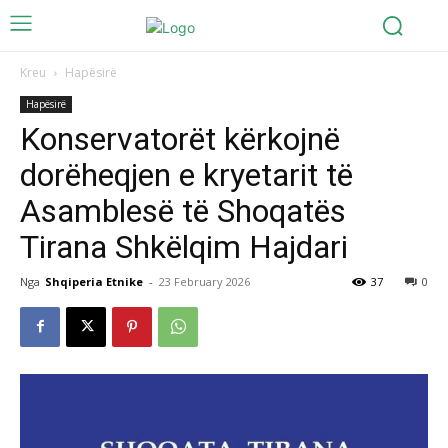
Kreu
Hapësirë
Hapësirë
Konservatorët kërkojnë
dorëheqjen e kryetarit të
Asamblesë të Shoqatës
Tirana Shkëlqim Hajdari
Nga
Shqiperia Etnike
-
23 February 2026
37
0