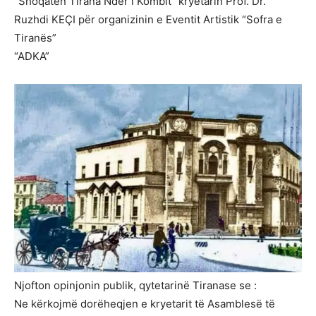
“Shoqatën Tirana Nder i Kombit” kryetarin Prof. Dr.
Ruzhdi KEÇI për organizinin e Eventit Artistik “Sofra e
Tiranës”
“ADKA”
Njofton opinjonin publik, qytetarinë Tiranase se :
Ne kërkojmë dorëheqjen e kryetarit të Asamblesë të