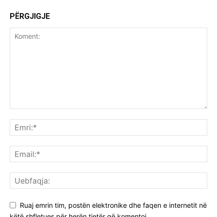
PËRGJIGJE
Ruaj emrin tim, postën elektronike dhe faqen e internetit në
këtë shfletues për herën tjetër që komentoj.