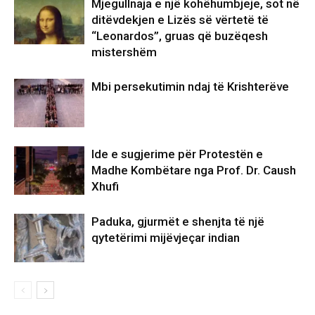
Mjegullnaja e një kohëhumbjeje, sot në
ditëvdekjen e Lizës së vërtetë të
“Leonardos”, gruas që buzëqesh
mistershëm
Mbi persekutimin ndaj të Krishterëve
Ide e sugjerime për Protestën e
Madhe Kombëtare nga Prof. Dr. Caush
Xhufi
Paduka, gjurmët e shenjta të një
qytetërimi mijëvjeçar indian