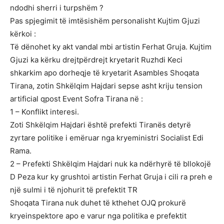
ndodhi sherri i turpshëm ?
Pas spjegimit të imtësishëm personalisht Kujtim Gjuzi
kërkoi :
Të dënohet ky akt vandal mbi artistin Ferhat Gruja. Kujtim
Gjuzi ka kërku drejtpërdrejt kryetarit Ruzhdi Keci
shkarkim apo dorheqje të kryetarit Asambles Shoqata
Tirana, zotin Shkëlqim Hajdari sepse asht kriju tension
artificial qpost Event Sofra Tirana në :
1 – Konflikt interesi.
Zoti Shkëlqim Hajdari është prefekti Tiranës detyrë
zyrtare politike i emëruar nga kryeministri Socialist Edi
Rama.
2 – Prefekti Shkëlqim Hajdari nuk ka ndërhyrë të bllokojë
D Peza kur ky grushtoi artistin Ferhat Gruja i cili ra preh e
një sulmi i të njohurit të prefektit TR
Shoqata Tirana nuk duhet të kthehet OJQ prokurë
kryeinspektore apo e varur nga politika e prefektit