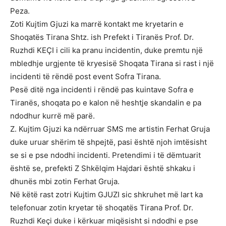
Peza.
Zoti Kujtim Gjuzi ka marrë kontakt me kryetarin e
Shoqatës Tirana Shtz. ish Prefekt i Tiranës Prof. Dr.
Ruzhdi KEÇI i cili ka pranu incidentin, duke premtu një
mbledhje urgjente të kryesisë Shoqata Tirana si rast i një
incidenti të rëndë post event Sofra Tirana.
Pesë ditë nga incidenti i rëndë pas kuintave Sofra e
Tiranës, shoqata po e kalon në heshtje skandalin e pa
ndodhur kurrë më parë.
Z. Kujtim Gjuzi ka ndërruar SMS me artistin Ferhat Gruja
duke uruar shërim të shpejtë, pasi është njoh imtësisht
se si e pse ndodhi incidenti. Pretendimi i të dëmtuarit
është se, prefekti Z Shkëlqim Hajdari është shkaku i
dhunës mbi zotin Ferhat Gruja.
Në këtë rast zotri Kujtim GJUZI sic shkruhet më lart ka
telefonuar zotin kryetar të shoqatës Tirana Prof. Dr.
Ruzhdi Keçi duke i kërkuar miqësisht si ndodhi e pse