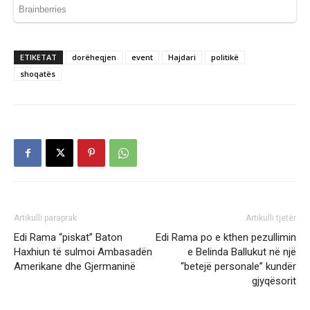
ETIKETAT
dorëheqjen
event
Hajdari
politikë
shoqatës
Artikulli paraprak
Artikulli tjetër
Edi Rama “piskat” Baton
Edi Rama po e kthen pezullimin
Haxhiun të sulmoi Ambasadën
e Belinda Ballukut në një
Amerikane dhe Gjermaninë
“betejë personale” kundër
gjyqësorit