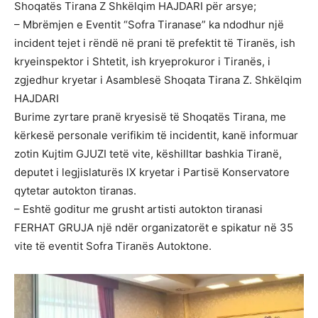
Shoqatës Tirana Z Shkëlqim HAJDARI për arsye;
– Mbrëmjen e Eventit “Sofra Tiranase” ka ndodhur një
incident tejet i rëndë në prani të prefektit të Tiranës, ish
kryeinspektor i Shtetit, ish kryeprokuror i Tiranës, i
zgjedhur kryetar i Asamblesë Shoqata Tirana Z. Shkëlqim
HAJDARI
Burime zyrtare pranë kryesisë të Shoqatës Tirana, me
kërkesë personale verifikim të incidentit, kanë informuar
zotin Kujtim GJUZI tetë vite, këshilltar bashkia Tiranë,
deputet i legjislaturës lX kryetar i Partisë Konservatore
qytetar autokton tiranas.
– Eshtë goditur me grusht artisti autokton tiranasi
FERHAT GRUJA një ndër organizatorët e spikatur në 35
vite të eventit Sofra Tiranës Autoktone.