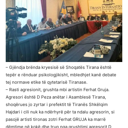
– Gjëndja brënda kryesisë së Shoqatës Tirana është
tepër e rënduar psikologjikisht, mbledhjet kanë debate
tej normave etike të qytetarisë Tiranase.
– Rasti agresionit, grushta mbi artistin Ferhat Gruja.
Agresori është D Peza anëtar i Asamblesë Tirana,
shoqërues jo zyrtar i prefektit të Tiranës Shkëlqim
Hajdari i cili nuk ka ndërhyrë për ta ndalu agresorin, si
pasojë artisti tironas zotri Ferhat GRUJA ka marrë
dëmtime në kokë dhe trup nga grushtimi agresorit D