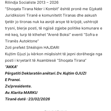
Rilindja Socialiste 2013 – 2026
“Shoqata Tirana Nder i Kombit” është pronë me Gjykatë
Juridiksioni Tiranë e komunitetit Tiranas dhe askush
tjetër jo tironas nuk ka asnjë arsye të krijojë, ushtrojë
trysni, blerje posti, të ngjisë zgjebe politike komunare e
më keq, turp të kthehet “Arenë Boksi” eventi “Sofra e
Tiranës Autoktone”
Zoti prefekt Shkëlqim HAJDARI
Kujtim Gjuzi ju kërkon miqësisht të jepni dorëheqje nga
posti i kryetarit të Asamblesë “Shoqata Tirana”
“AKKA”
Përgatiti Deklaratën anëtari. Dv. Kujtim GJUZI
E Pranoi.
Zv/presidente.
Av. Klarita MARKU
Tiranë datë : 23/02/2026