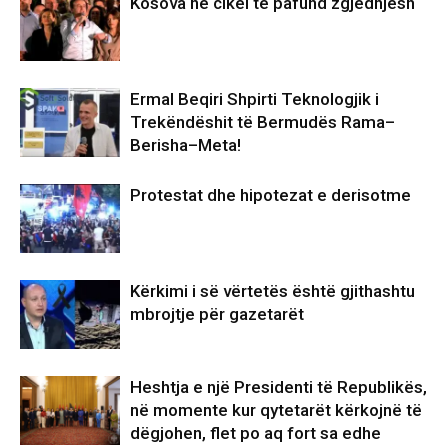
Kosova në cikël të pafund zgjedhjesh
Ermal Beqiri Shpirti Teknologjik i
Trekëndëshit të Bermudës Rama–
Berisha–Meta!
Protestat dhe hipotezat e derisotme
Kërkimi i së vërtetës është gjithashtu
mbrojtje për gazetarët
Heshtja e një Presidenti të Republikës,
në momente kur qytetarët kërkojnë të
dëgjohen, flet po aq fort sa edhe