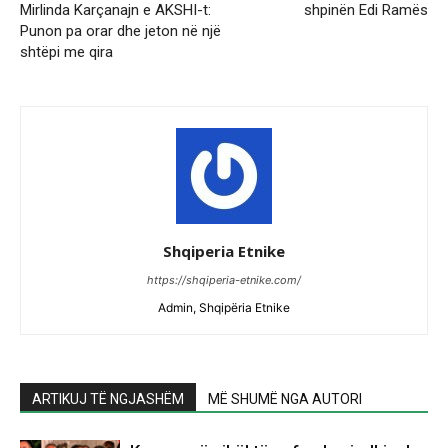
Mirlinda Karçanajn e AKSHI-t:
shpinën Edi Ramës
Punon pa orar dhe jeton në një
shtëpi me qira
Shqiperia Etnike
https://shqiperia-etnike.com/
Admin, Shqipëria Etnike
ARTIKUJ TË NGJASHËM
MË SHUMË NGA AUTORI