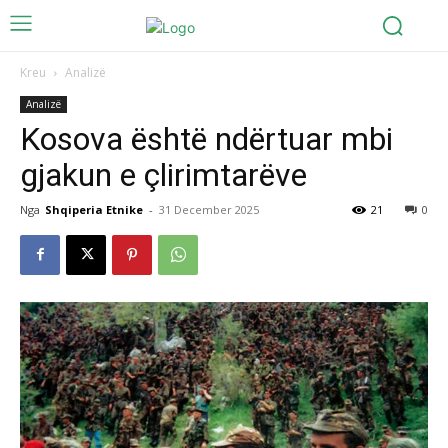
Kreu
Analizë
Analizë
Kosova është ndërtuar mbi
gjakun e çlirimtarëve
Nga
Shqiperia Etnike
-
31 December 2025
21
0