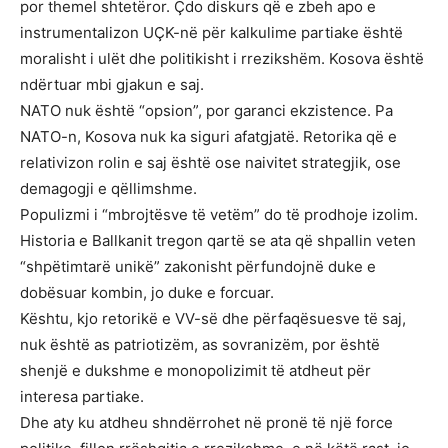
por themel shtetëror. Çdo diskurs që e zbeh apo e
instrumentalizon UÇK-në për kalkulime partiake është
moralisht i ulët dhe politikisht i rrezikshëm. Kosova është
ndërtuar mbi gjakun e saj.
NATO nuk është “opsion”, por garanci ekzistence. Pa
NATO-n, Kosova nuk ka siguri afatgjatë. Retorika që e
relativizon rolin e saj është ose naivitet strategjik, ose
demagogji e qëllimshme.
Populizmi i “mbrojtësve të vetëm” do të prodhoje izolim.
Historia e Ballkanit tregon qartë se ata që shpallin veten
“shpëtimtarë unikë” zakonisht përfundojnë duke e
dobësuar kombin, jo duke e forcuar.
Kështu, kjo retorikë e VV-së dhe përfaqësuesve të saj,
nuk është as patriotizëm, as sovranizëm, por është
shenjë e dukshme e monopolizimit të atdheut për
interesa partiake.
Dhe aty ku atdheu shndërrohet në pronë të një force