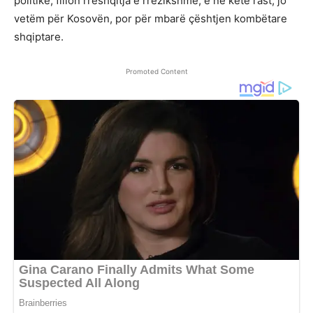
politike, fillon rrëshqitja e rrezikshme, e në këtë rast, jo
vetëm për Kosovën, por për mbarë çështjen kombëtare
shqiptare.
Promoted Content