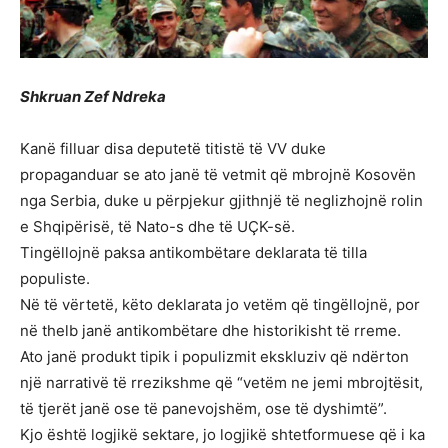
Shkruan Zef Ndreka
Kanë filluar disa deputetë titistë të VV duke
propaganduar se ato janë të vetmit që mbrojnë Kosovën
nga Serbia, duke u përpjekur gjithnjë të neglizhojnë rolin
e Shqipërisë, të Nato-s dhe të UÇK-së.
Tingëllojnë paksa antikombëtare deklarata të tilla
populiste.
Në të vërtetë, këto deklarata jo vetëm që tingëllojnë, por
në thelb janë antikombëtare dhe historikisht të rreme.
Ato janë produkt tipik i populizmit ekskluziv që ndërton
një narrativë të rrezikshme që “vetëm ne jemi mbrojtësit,
të tjerët janë ose të panevojshëm, ose të dyshimtë”.
Kjo është logjikë sektare, jo logjikë shtetformuese që i ka