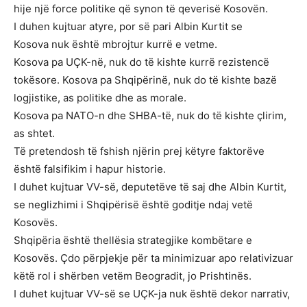
hije një force politike që synon të qeverisë Kosovën.
I duhen kujtuar atyre, por së pari Albin Kurtit se
Kosova nuk është mbrojtur kurrë e vetme.
Kosova pa UÇK-në, nuk do të kishte kurrë rezistencë
tokësore. Kosova pa Shqipërinë, nuk do të kishte bazë
logjistike, as politike dhe as morale.
Kosova pa NATO-n dhe SHBA-të, nuk do të kishte çlirim,
as shtet.
Të pretendosh të fshish njërin prej këtyre faktorëve
është falsifikim i hapur historie.
I duhet kujtuar VV-së, deputetëve të saj dhe Albin Kurtit,
se neglizhimi i Shqipërisë është goditje ndaj vetë
Kosovës.
Shqipëria është thellësia strategjike kombëtare e
Kosovës. Çdo përpjekje për ta minimizuar apo relativizuar
këtë rol i shërben vetëm Beogradit, jo Prishtinës.
I duhet kujtuar VV-së se UÇK-ja nuk është dekor narrativ,