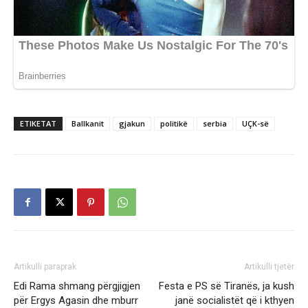
ETIKETAT
Ballkanit
gjakun
politikë
serbia
UÇK-së
Artikulli paraprak
Artikulli tjetër
Edi Rama shmang përgjigjen
Festa e PS së Tiranës, ja kush
për Ergys Agasin dhe mburr
janë socialistët që i kthyen