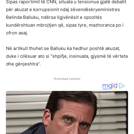
Sipas raportimit të CNN, situata u tensionua gjatë debatit
për akuzat e korrupsionit ndaj zëvendëskryeministres
Belinda Balluku, ndërsa ligjvënësit e opozitës
kundërshtuan mbrojtjen që, sipas tyre, mazhoranca po i
ofron asaj.
Në artikull thuhet se Balluku ka hedhur poshtë akuzat,
duke i cilësuar ato si “shpifje, insinuata, gjysmë të vërteta
dhe gënjeshtra”.
Promoted Content