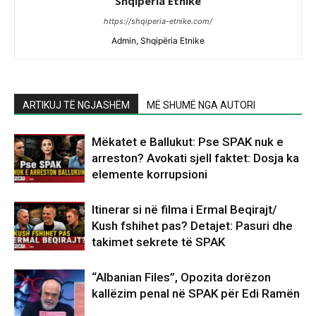
Shqiperia Etnike
https://shqiperia-etnike.com/
Admin, Shqipëria Etnike
ARTIKUJ TË NGJASHËM
MË SHUMË NGA AUTORI
Mëkatet e Ballukut: Pse SPAK nuk e
arreston? Avokati sjell faktet: Dosja ka
elemente korrupsioni
Itinerar si në filma i Ermal Beqirajt/
Kush fshihet pas? Detajet: Pasuri dhe
takimet sekrete të SPAK
“Albanian Files”, Opozita dorëzon
kallëzim penal në SPAK për Edi Ramën