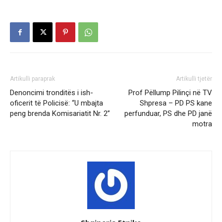
Artikulli paraprak
Artikulli tjetër
Denoncimi tronditës i ish-
Prof Pëllump Pilinçi në TV
oficerit të Policisë: “U mbajta
Shpresa – PD PS kane
peng brenda Komisariatit Nr. 2”
perfunduar, PS dhe PD janë
motra