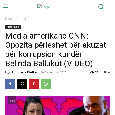
Kreu
Anti-Mafia
Anti-Mafia
Media amerikane CNN:
Opozita përleshet për akuzat
për korrupsion kundër
Belinda Ballukut (VIDEO)
Nga
Shqiperia Etnike
-
20 December 2025
22
0