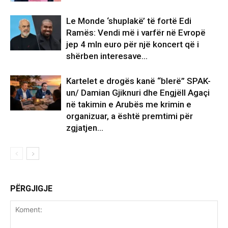
Le Monde ‘shuplakë’ të fortë Edi
Ramës: Vendi më i varfër në Evropë
jep 4 mln euro për një koncert që i
shërben interesave...
Kartelet e drogës kanë “blerë” SPAK-
un/ Damian Gjiknuri dhe Engjëll Agaçi
në takimin e Arubës me krimin e
organizuar, a është premtimi për
zgjatjen...
PËRGJIGJE