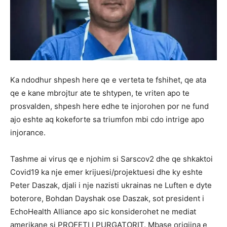
Ka ndodhur shpesh here qe e verteta te fshihet, qe ata
qe e kane mbrojtur ate te shtypen, te vriten apo te
prosvalden, shpesh here edhe te injorohen por ne fund
ajo eshte aq kokeforte sa triumfon mbi cdo intrige apo
injorance.
Tashme ai virus qe e njohim si Sarscov2 dhe qe shkaktoi
Covid19 ka nje emer krijuesi/projektuesi dhe ky eshte
Peter Daszak, djali i nje nazisti ukrainas ne Luften e dyte
boterore, Bohdan Dayshak ose Daszak, sot president i
EchoHealth Alliance apo sic konsiderohet ne mediat
amerikane si PROFETI I PURGATORIT. Mbase origjina e