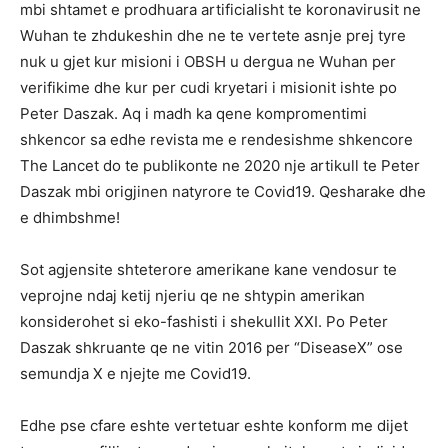
mbi shtamet e prodhuara artificialisht te koronavirusit ne
Wuhan te zhdukeshin dhe ne te vertete asnje prej tyre
nuk u gjet kur misioni i OBSH u dergua ne Wuhan per
verifikime dhe kur per cudi kryetari i misionit ishte po
Peter Daszak. Aq i madh ka qene kompromentimi
shkencor sa edhe revista me e rendesishme shkencore
The Lancet do te publikonte ne 2020 nje artikull te Peter
Daszak mbi origjinen natyrore te Covid19. Qesharake dhe
e dhimbshme!
Sot agjensite shteterore amerikane kane vendosur te
veprojne ndaj ketij njeriu qe ne shtypin amerikan
konsiderohet si eko-fashisti i shekullit XXI. Po Peter
Daszak shkruante qe ne vitin 2016 per “DiseaseX” ose
semundja X e njejte me Covid19.
Edhe pse cfare eshte vertetuar eshte konform me dijet