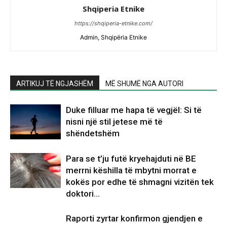
Shqiperia Etnike
https://shqiperia-etnike.com/
Admin, Shqipëria Etnike
ARTIKUJ TË NGJASHËM
MË SHUMË NGA AUTORI
Duke filluar me hapa të vegjël: Si të
nisni një stil jetese më të
shëndetshëm
Para se t’ju futë kryehajduti në BE
merrni këshilla të mbytni morrat e
kokës por edhe të shmagni vizitën tek
doktori…
Raporti zyrtar konfirmon gjendjen e