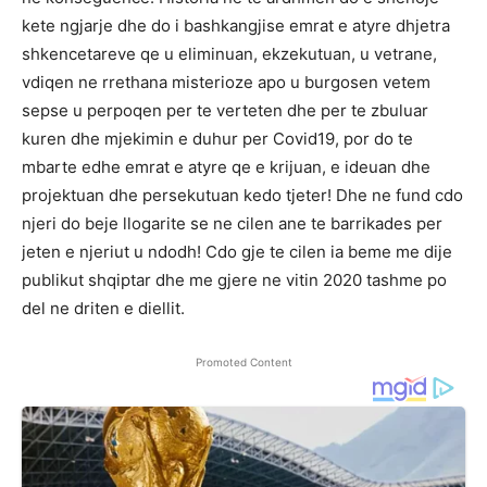
kete ngjarje dhe do i bashkangjise emrat e atyre dhjetra
shkencetareve qe u eliminuan, ekzekutuan, u vetrane,
vdiqen ne rrethana misterioze apo u burgosen vetem
sepse u perpoqen per te verteten dhe per te zbuluar
kuren dhe mjekimin e duhur per Covid19, por do te
mbarte edhe emrat e atyre qe e krijuan, e ideuan dhe
projektuan dhe persekutuan kedo tjeter! Dhe ne fund cdo
njeri do beje llogarite se ne cilen ane te barrikades per
jeten e njeriut u ndodh! Cdo gje te cilen ia beme me dije
publikut shqiptar dhe me gjere ne vitin 2020 tashme po
del ne driten e diellit.
Promoted Content