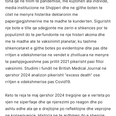
tona qe ne fillim te pandemise, me kujtohen ata individe,
media institucione ne Shqiperi dhe ne gjithe boten te
cilet ne menyre histerike deklaronin me
papergjegjshmerine me te madhe te kunderten. Sigurisht
nje bote e tille qe sdegjonte me zerin e shkences por te
populizmit do te perfundonte ne nje histeri akoma dhe
me te madhe ate te vaksinimit planetar, ku tashme
shkencetaret e gjithe botes po evidentojne dite pas dite
rritjen e vdekshmerise ne vendet e zhvilluara ne menyre
te pashpjegueshme pas prillit 2021 pikerisht pasi filloi
vaksinimi. Studimi i fundit ne British Medical Journal ne
qershor 2024 analizon pikerisht “excess death” ose
rritjen e vdekshmerise pas Covid19.
Keto te reja te maj qershor 2024 tregojne qe e verteta po
vjen ne siperfaqe dhe qe njerezimi po reagon dhe po
ashtu edhe ata qe e drejtojne po reflektojne dhe veprojne
ne konseguence. Historia ne te ardhmen do e shenoje