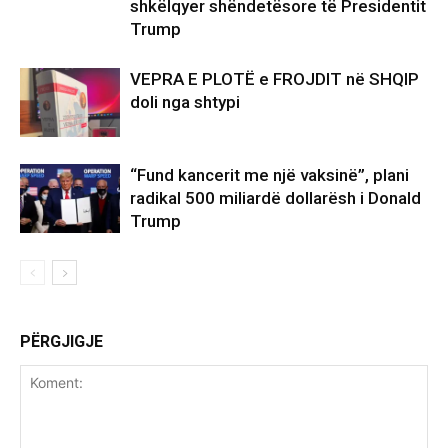
shkëlqyer shëndetësore të Presidentit
Trump
VEPRA E PLOTË e FROJDIT në SHQIP
doli nga shtypi
“Fund kancerit me një vaksinë”, plani
radikal 500 miliardë dollarësh i Donald
Trump
PËRGJIGJE