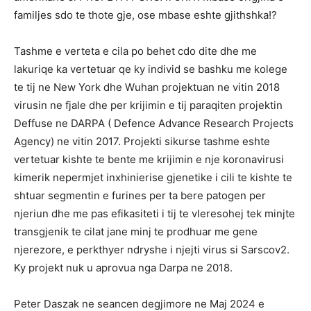
familjes sdo te thote gje, ose mbase eshte gjithshka!?
Tashme e verteta e cila po behet cdo dite dhe me
lakuriqe ka vertetuar qe ky individ se bashku me kolege
te tij ne New York dhe Wuhan projektuan ne vitin 2018
virusin ne fjale dhe per krijimin e tij paraqiten projektin
Deffuse ne DARPA ( Defence Advance Research Projects
Agency) ne vitin 2017. Projekti sikurse tashme eshte
vertetuar kishte te bente me krijimin e nje koronavirusi
kimerik nepermjet inxhinierise gjenetike i cili te kishte te
shtuar segmentin e furines per ta bere patogen per
njeriun dhe me pas efikasiteti i tij te vleresohej tek minjte
transgjenik te cilat jane minj te prodhuar me gene
njerezore, e perkthyer ndryshe i njejti virus si Sarscov2.
Ky projekt nuk u aprovua nga Darpa ne 2018.
Peter Daszak ne seancen degjimore ne Maj 2024 e