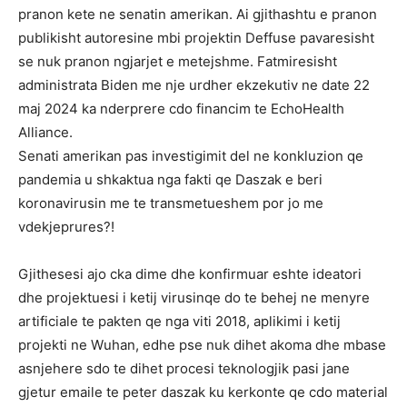
pranon kete ne senatin amerikan. Ai gjithashtu e pranon
publikisht autoresine mbi projektin Deffuse pavaresisht
se nuk pranon ngjarjet e metejshme. Fatmiresisht
administrata Biden me nje urdher ekzekutiv ne date 22
maj 2024 ka nderprere cdo financim te EchoHealth
Alliance.
Senati amerikan pas investigimit del ne konkluzion qe
pandemia u shkaktua nga fakti qe Daszak e beri
koronavirusin me te transmetueshem por jo me
vdekjeprures?!
Gjithesesi ajo cka dime dhe konfirmuar eshte ideatori
dhe projektuesi i ketij virusinqe do te behej ne menyre
artificiale te pakten qe nga viti 2018, aplikimi i ketij
projekti ne Wuhan, edhe pse nuk dihet akoma dhe mbase
asnjehere sdo te dihet procesi teknologjik pasi jane
gjetur emaile te peter daszak ku kerkonte qe cdo material