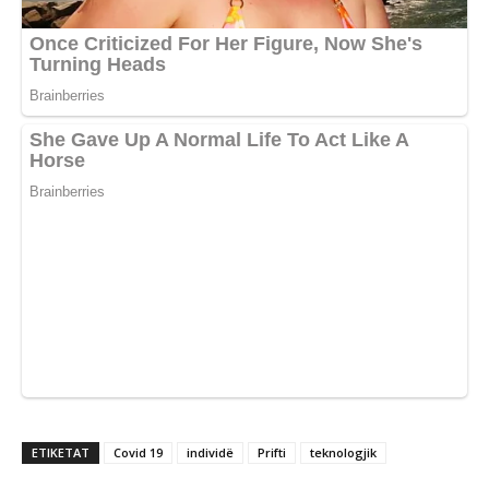
ETIKETAT
Covid 19
individë
Prifti
teknologjik