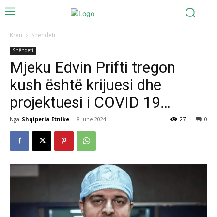
Kreu
Shëndeti
Shëndeti
Mjeku Edvin Prifti tregon
kush është krijuesi dhe
projektuesi i COVID 19…
Nga
Shqiperia Etnike
-
8 June 2024
27
0