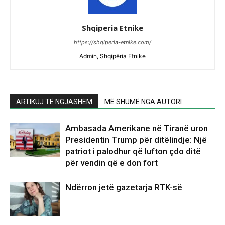
Shqiperia Etnike
https://shqiperia-etnike.com/
Admin, Shqipëria Etnike
ARTIKUJ TË NGJASHËM
MË SHUMË NGA AUTORI
Ambasada Amerikane në Tiranë uron
Presidentin Trump për ditëlindje: Një
patriot i palodhur që lufton çdo ditë
për vendin që e don fort
Ndërron jetë gazetarja RTK-së