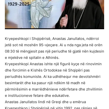
Kryepeshkopi i Shqipërisë, Anastas Janullatos, ndërroi
jetë sot në moshën 95-vjeçare. Ai u nda nga jeta në orën
08:30 të mëngjesit pas një periudhe të gjatë nën kujdesin
e mjekëve në spitalin e Athinës.
Kryepeshkopi Anastas ishte një figurë kyçe në rinovimin
dhe forcimin e Kishës Ortodokse në Shqipëri pas
periudhës komuniste. Ai ka udhëhequr me devotshmëri
besimtarët dhe ka pasur një ndikim të madh në
përmirësimin e marrëdhënieve ndërfetare dhe zhvillimin
e institucioneve fetare dhe edukative.
Anastas Janullatos lindi në Greqi dhe u emërua
Kryepeshkop i Shqipërisë në vitin 1992, pas rënies së