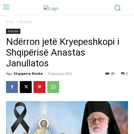
Kreu
Kronikë
Kronikë
Ndërron jetë Kryepeshkopi i
Shqipërisë Anastas
Janullatos
Nga
Shqiperia Etnike
-
25 January 2025
20
0