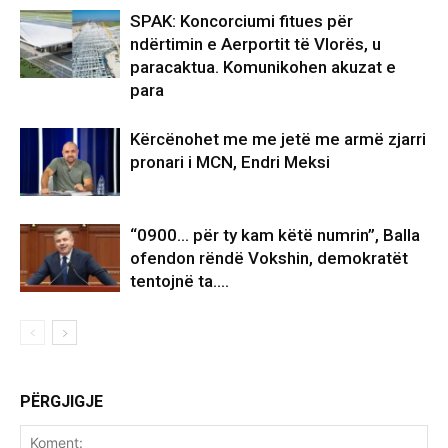
SPAK: Koncorciumi fitues për
ndërtimin e Aerportit të Vlorës, u
paracaktua. Komunikohen akuzat e
para
Kërcënohet me me jetë me armë zjarri
pronari i MCN, Endri Meksi
“0900… për ty kam këtë numrin”, Balla
ofendon rëndë Vokshin, demokratët
tentojnë ta….
PËRGJIGJE