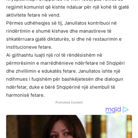
regjimit komunist që kishte ndaluar për një kohë të gjatë
aktivitete fetare në vend.
Përmes udhëheqjes së tij, Janullatos kontribuoi në
rindërtimin e shumë kishave dhe manastireve të
shkatërruara gjatë diktaturës, si dhe në restaurimin e
institucioneve fetare.
Ai gjithashtu luajti një rol të rëndësishëm në
përmirësimin e marrëdhënieve ndërfetare në Shqipëri
dhe zhvillimin e edukatës fetare. Janullatos ishte një
ndihmues i fuqishëm për bashkëjetesën dhe dialogun
ndërfetar, duke e bërë Shqipërinë një shembull të
harmonisë fetare.
Promoted Content