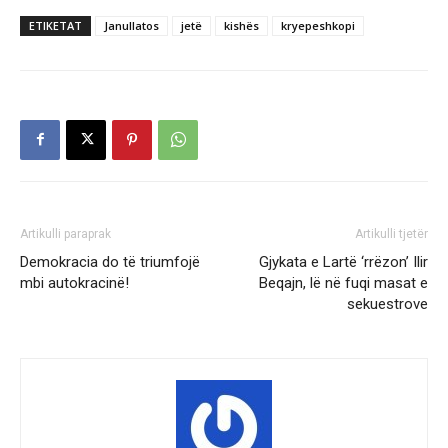
ETIKETAT
Janullatos
jetë
kishës
kryepeshkopi
Artikulli paraprak
Artikulli tjetër
Demokracia do të triumfojë
Gjykata e Lartë ‘rrëzon’ Ilir
mbi autokracinë!
Beqajn, lë në fuqi masat e
sekuestrove