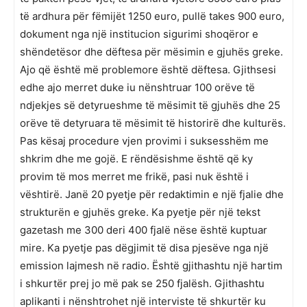
të ardhura për fëmijët 1250 euro, pullë takes 900 euro,
dokument nga një institucion sigurimi shoqëror e
shëndetësor dhe dëftesa për mësimin e gjuhës greke.
Ajo që është më problemore është dëftesa. Gjithsesi
edhe ajo merret duke iu nënshtruar 100 orëve të
ndjekjes së detyrueshme të mësimit të gjuhës dhe 25
orëve të detyruara të mësimit të historirë dhe kulturës.
Pas kësaj procedure vjen provimi i suksesshëm me
shkrim dhe me gojë. E rëndësishme është që ky
provim të mos merret me frikë, pasi nuk është i
vështirë. Janë 20 pyetje për redaktimin e një fjalie dhe
strukturën e gjuhës greke. Ka pyetje për një tekst
gazetash me 300 deri 400 fjalë nëse është kuptuar
mire. Ka pyetje pas dëgjimit të disa pjesëve nga një
emission lajmesh në radio. Është gjithashtu një hartim
i shkurtër prej jo më pak se 250 fjalësh. Gjithashtu
aplikanti i nënshtrohet një interviste të shkurtër ku