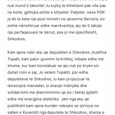
nuk mund ti takonte! Ju kujtoj te kthehemi pak vite pas
ne kohe, gjithçka eshte e kthjellet. Patjeter, nese PDK-
ja do te kete nje post ministri ne qeverine Berisha, sic
eshte nënshkruar edhe marrëveshja, ajo do ti takoje
nje perfaqesuesi te Veriut, pse jo me specifikisht,
Shkodres.
Kam qene nder ata, qe deputeten e Shkodres Jozefina
Topalli, kam patur guximin ta kritikoj, mbase edhe me
shume, kur kam konstatuar se ajo nuk po kryen sic
duhet rolin e saj. Jo vetem Topallit, por edhe
deputeteve te Shkodres, iu kam propozuar te
dorezojne mandatet, si shenje indinjate dhe
solidarizimi me diskriminimin qe po i behej qytetit
edhe me energjine elektrike. Jam nga ata, qe
publikisht kam qene kunder ndezjes se qirinjve ne
sallen e Kuvendit nga deputete te Shkodres, shenje e