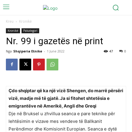
Kreu
Kronikë
Kronikë
Pakategori
Nr. 99 i gazetës në print
Nga
Shqiperia Etnike
-
1 June 2022
47
0
Çdo shqiptar që ka një vizë Shengen, do marrë përsëri
vizë, madje më të gjatë. Ja si fitohet shtetësia e
emigrantëve në Amerikë, Angli dhe Greqi
Dje në Bruksel u zhvillua seanca e pare teknike për
lehtësimin e vizave mes vendeve të Ballkanit
Perëndimor dhe Komisionit Europian. Seanca e dytë