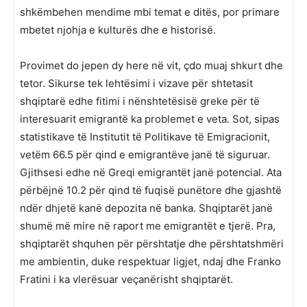
shkëmbehen mendime mbi temat e ditës, por primare
mbetet njohja e kulturës dhe e historisë.
Provimet do jepen dy here në vit, çdo muaj shkurt dhe
tetor. Sikurse tek lehtësimi i vizave për shtetasit
shqiptarë edhe fitimi i nënshtetësisë greke për të
interesuarit emigrantë ka problemet e veta. Sot, sipas
statistikave të Institutit të Politikave të Emigracionit,
vetëm 66.5 për qind e emigrantëve janë të siguruar.
Gjithsesi edhe në Greqi emigrantët janë potencial. Ata
përbëjnë 10.2 për qind të fuqisë punëtore dhe gjashtë
ndër dhjetë kanë depozita në banka. Shqiptarët janë
shumë më mire në raport me emigrantët e tjerë. Pra,
shqiptarët shquhen për përshtatje dhe përshtatshmëri
me ambientin, duke respektuar ligjet, ndaj dhe Franko
Fratini i ka vlerësuar veçanërisht shqiptarët.