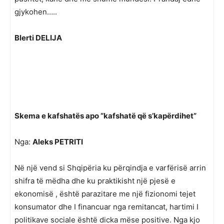
gjykohen…..
Blerti DELIJA
Skema e kafshatës apo “kafshatë që s’kapërdihet”
Nga:
Aleks PETRITI
Në një vend si Shqipëria ku përqindja e varfërisë arrin
shifra të mëdha dhe ku praktikisht një pjesë e
ekonomisë , është parazitare me një fizionomi tejet
konsumator dhe I financuar nga remitancat, hartimi I
politikave sociale është dicka mëse positive. Nga kjo