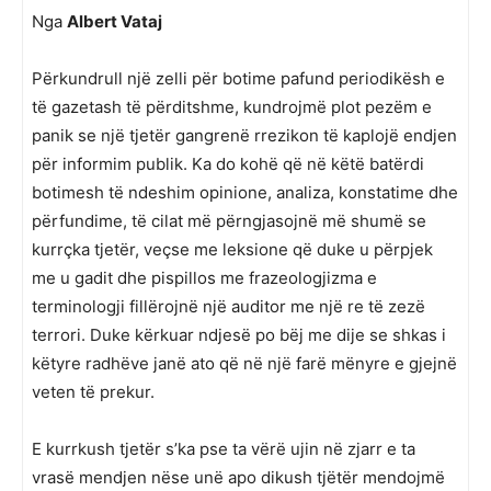
Nga
Albert Vataj
Përkundrull një zelli për botime pafund periodikësh e
të gazetash të përditshme, kundrojmë plot pezëm e
panik se një tjetër gangrenë rrezikon të kaplojë endjen
për informim publik. Ka do kohë që në këtë batërdi
botimesh të ndeshim opinione, analiza, konstatime dhe
përfundime, të cilat më përngjasojnë më shumë se
kurrçka tjetër, veçse me leksione që duke u përpjek
me u gadit dhe pispillos me frazeologjizma e
terminologji fillërojnë një auditor me një re të zezë
terrori. Duke kërkuar ndjesë po bëj me dije se shkas i
këtyre radhëve janë ato që në një farë mënyre e gjejnë
veten të prekur.
E kurrkush tjetër s’ka pse ta vërë ujin në zjarr e ta
vrasë mendjen nëse unë apo dikush tjëtër mendojmë