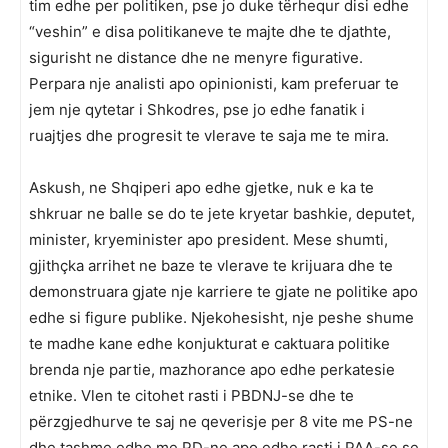
tim edhe per politiken, pse jo duke tërhequr disi edhe
“veshin” e disa politikaneve te majte dhe te djathte,
sigurisht ne distance dhe ne menyre figurative.
Perpara nje analisti apo opinionisti, kam preferuar te
jem nje qytetar i Shkodres, pse jo edhe fanatik i
ruajtjes dhe progresit te vlerave te saja me te mira.
Askush, ne Shqiperi apo edhe gjetke, nuk e ka te
shkruar ne balle se do te jete kryetar bashkie, deputet,
minister, kryeminister apo president. Mese shumti,
gjithçka arrihet ne baze te vlerave te krijuara dhe te
demonstruara gjate nje karriere te gjate ne politike apo
edhe si figure publike. Njekohesisht, nje peshe shume
te madhe kane edhe konjukturat e caktuara politike
brenda nje partie, mazhorance apo edhe perkatesie
etnike. Vlen te citohet rasti i PBDNJ-se dhe te
përzgjedhurve te saj ne qeverisje per 8 vite me PS-ne
dhe tashme edhe me PD-ne apo edhe rasti i PAA-se se