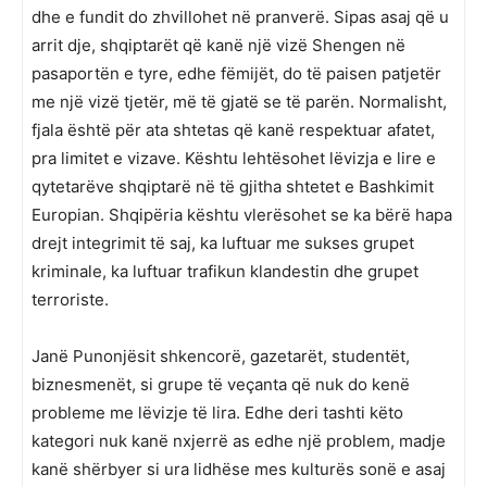
dhe e fundit do zhvillohet në pranverë. Sipas asaj që u
arrit dje, shqiptarët që kanë një vizë Shengen në
pasaportën e tyre, edhe fëmijët, do të paisen patjetër
me një vizë tjetër, më të gjatë se të parën. Normalisht,
fjala është për ata shtetas që kanë respektuar afatet,
pra limitet e vizave. Kështu lehtësohet lëvizja e lire e
qytetarëve shqiptarë në të gjitha shtetet e Bashkimit
Europian. Shqipëria kështu vlerësohet se ka bërë hapa
drejt integrimit të saj, ka luftuar me sukses grupet
kriminale, ka luftuar trafikun klandestin dhe grupet
terroriste.
Janë Punonjësit shkencorë, gazetarët, studentët,
biznesmenët, si grupe të veçanta që nuk do kenë
probleme me lëvizje të lira. Edhe deri tashti këto
kategori nuk kanë nxjerrë as edhe një problem, madje
kanë shërbyer si ura lidhëse mes kulturës sonë e asaj