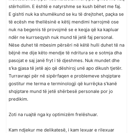
stërhollim. E është e natyrshme se kush bëhet me faj.
E gishti nuk ka shumëkund se ku të drejtohet, paçka se
të ecësh me thellësinë e këtij mendimi harrojmë ose
nuk na begenis të provojmë se e keqja që ka kapluar
ndër ne kurrseqysh nuk mund të jetë faj personal.
Nëse duhet të mbesim përsëri në këtë hulli duhet të na
bëjnë me dije këto mendje të ndritura se e sotmja dha
pasojat e saj janë fryt i të djeshmes. Nuk mundet dhe
s’ka gjasa të jetë ajo që dëshiroj unë apo dikush tjetër.
Turravrapi për në sipërfaqen e problemeve shqiptare
gostitur me terma e terminologji që kurrëçka s’kanë
shqiptare mund të jetë shërbesë personale por jo
predikim.
Zoti na ruajtë nga ky optimizëm frelëshuar.
Kam ndjekur me delikatesë, i kam lexuar e rilexuar