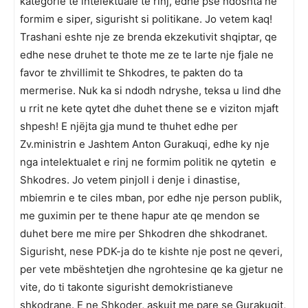
kategorie te intelektuale te rinj, edhe pse ndoshta ne
formim e siper, sigurisht si politikane. Jo vetem kaq!
Trashani eshte nje ze brenda ekzekutivit shqiptar, qe
edhe nese druhet te thote me ze te larte nje fjale ne
favor te zhvillimit te Shkodres, te pakten do ta
mermerise. Nuk ka si ndodh ndryshe, teksa u lind dhe
u rrit ne kete qytet dhe duhet thene se e viziton mjaft
shpesh! E njëjta gja mund te thuhet edhe per
Zv.ministrin e Jashtem Anton Gurakuqi, edhe ky nje
nga intelektualet e rinj ne formim politik ne qytetin e
Shkodres. Jo vetem pinjoll i denje i dinastise,
mbiemrin e te ciles mban, por edhe nje person publik,
me guximin per te thene hapur ate qe mendon se
duhet bere me mire per Shkodren dhe shkodranet.
Sigurisht, nese PDK-ja do te kishte nje post ne qeveri,
per vete mbështetjen dhe ngrohtesine qe ka gjetur ne
vite, do ti takonte sigurisht demokristianeve
shkodrane. E ne Shkoder, askujt me pare se Gurakuqit,