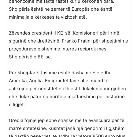
denoncojnë me fakte rastet kur u kërkohen para.
Shqipëria është në zemër të Europës dhe është
minimalja e kërkesës ta vizitosh atë.
Zëvendës president ii KE-së, Komisioneri për lirinë,
sigurinë dhe drejtësinë, Franko Fratini për shpejtimin e
proçedurave e sheh me interes reciprok mes
Shqipërisë e BE-së.
Për shqiptarët tashmë është dashamirëse edhe
Amerika, Anglia. Emigrantët tanë atje, mund të
aplikojnë për nënshtetësi thjesht dukek njohur gjuhën
dhe duke patur njohuritë e mjaftueshme për historinë
e ligjet.
Greqia fqinje jep edhe shanse më të avancuara për të
marrë shtetësinë. Kushtet janë një qëndrim i ligjshëm
të paktën pesë vjet, të ardhura vjetore 8500 euro plus