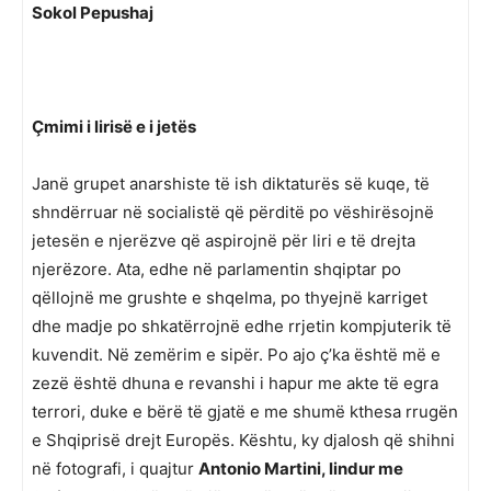
Sokol Pepushaj
Çmimi i lirisë e i jetës
Janë grupet anarshiste të ish diktaturës së kuqe, të
shndërruar në socialistë që përditë po vëshirësojnë
jetesën e njerëzve që aspirojnë për liri e të drejta
njerëzore. Ata, edhe në parlamentin shqiptar po
qëllojnë me grushte e shqelma, po thyejnë karriget
dhe madje po shkatërrojnë edhe rrjetin kompjuterik të
kuvendit. Në zemërim e sipër. Po ajo ç’ka është më e
zezë është dhuna e revanshi i hapur me akte të egra
terrori, duke e bërë të gjatë e me shumë kthesa rrugën
e Shqiprisë drejt Europës. Kështu, ky djalosh që shihni
në fotografi, i quajtur
Antonio Martini, lindur me