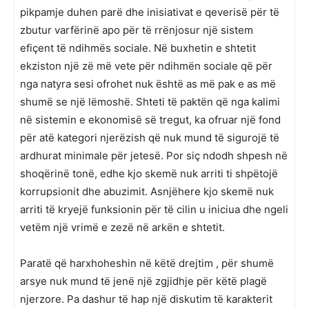
pikpamje duhen parë dhe inisiativat e qeverisë për të
zbutur varfërinë apo për të rrënjosur një sistem
efiçent të ndihmës sociale. Në buxhetin e shtetit
ekziston një zë më vete për ndihmën sociale që për
nga natyra sesi ofrohet nuk është as më pak e as më
shumë se një lëmoshë. Shteti të paktën që nga kalimi
në sistemin e ekonomisë së tregut, ka ofruar një fond
për atë kategori njerëzish që nuk mund të sigurojë të
ardhurat minimale për jetesë. Por siç ndodh shpesh në
shoqërinë tonë, edhe kjo skemë nuk arriti ti shpëtojë
korrupsionit dhe abuzimit. Asnjëhere kjo skemë nuk
arriti të kryejë funksionin për të cilin u iniciua dhe ngeli
vetëm një vrimë e zezë në arkën e shtetit.
Paratë që harxhoheshin në këtë drejtim , për shumë
arsye nuk mund të jenë një zgjidhje për këtë plagë
njerzore. Pa dashur të hap një diskutim të karakterit