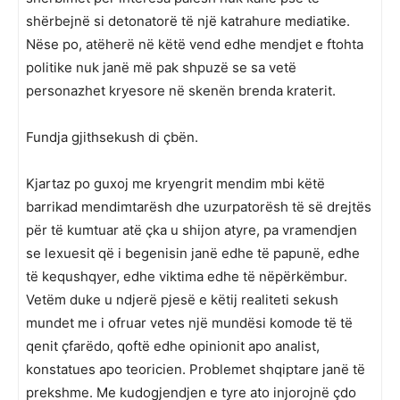
shërbejnë si detonatorë të një katrahure mediatike.
Nëse po, atëherë në këtë vend edhe mendjet e ftohta
politike nuk janë më pak shpuzë se sa vetë
personazhet kryesore në skenën brenda kraterit.
Fundja gjithsekush di çbën.
Kjartaz po guxoj me kryengrit mendim mbi këtë
barrikad mendimtarësh dhe uzurpatorësh të së drejtës
për të kumtuar atë çka u shijon atyre, pa vramendjen
se lexuesit që i begenisin janë edhe të papunë, edhe
të kequshqyer, edhe viktima edhe të nëpërkëmbur.
Vetëm duke u ndjerë pjesë e këtij realiteti sekush
mundet me i ofruar vetes një mundësi komode të të
qenit çfarëdo, qoftë edhe opinionit apo analist,
konstatues apo teoricien. Problemet shqiptare janë të
prekshme. Me kudogjendjen e tyre ato injorojnë çdo