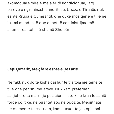
akomoduara mirë e me ajër të kondicionuar, larg
bareve e ngrehinash shndritëse. Unaza e Tiranës nuk
është Rruga e Qumështit, dhe duke mos qenë e tillë ne
i kemi mundësitë dhe duhet të administrijmë më
shumë realitet, më shumë Shqipëri.
Jepi Çezarit, ate çfare eshte e Çezarit!
Ne fakt, nuk do te kisha dashur te trajtoja nje teme te
tille dhe per shume arsye. Nuk kam preferuar
asnjehere te marr nje pozicionim stoik ne krah te asnjë
force politike, ne pushtet apo ne opozite. Megjithate,
ne momente te caktuara, kam guxuar te jap opinionin