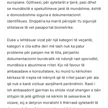
europiane. Gjithsesi, për qytetarët e tjerë, pasi dihet
se mundësitë e spekullimeve janë të mundshme, është
e domosdoshme siguria e dokumentacionit
identifikues. Shqipëria ka marrë përsipër t’u sigurojë
shtetasve të vet pasaportat biometrike.
Duke u lehtësuar vizat për një kategori të veçantë,
kategori e cila edhe deri më tash nuk ka patur
probleme për paisjen me të tilla, përjashto
dokumentacionin burokratik në ndonjë rast sporodikt,
mundësia e abuzimeve rritet. Kjo në favour të
ambasadave e konsullatave, ku mund tu kërkohen
kërkesa të rrepta në mënyrë që të rritet pazari për ata
që nuk e kanë vizituar asnjëherë perëndimin. Rasti i
ish ambasadorit gjerman ku shiste vizat shengen e bën
shtypin të jetë gjithnjë në kërkim të sekserëve të
vizave, siç e detyron moralisht ti thërrasë qytetarët të