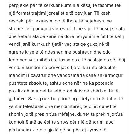
përpjekje për të kërkuar kumtin e kësaj të tashme tek
një format trajtimi jorealist e të devijuar. Të kesh
respekt për lexuesin, do të thotë të ndjehesh më
shumë se i paguar, i vlerësuar. Unë vijoj të besoj se ata
dhe vetëm ata që kanë në dorë ndryshim e fatit të këtij
vendi janë kurrkush tjetër veç ata që guxojnë të
ngrenë krye e të ndeshen me pushtetin dhe çdo
fenomen varrmihës i të tashmes e të pastajmes së këtij
vend. Sikundër në përvojat e tjera, ku intelektualët,
mendimi i pavarur dhe vendosmëria kanë shkërmoçur
pushtete absolute, ashtu edhe nër ne ka potencial
pozitiv që mundet të jetë produktiv në shërbim të të
gjithëve. Sakaq nuk heq dorë nga detyrimi që duhet të
ysht intelektualë dhe mendimtarët, të cilët duhet të
shohin jo të presin t’ua rrëfejnë, duhet ta prekin jo t’ua
kumtojnë atë që është shtys për një qëndrim, apo
përfundim. Jeta e gjallë gëlon përtej zyrave të