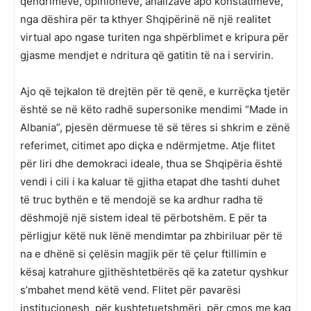
qëndrimeve, opinioneve, analizave apo konstatimeve,
nga dëshira për ta kthyer Shqipërinë në një realitet
virtual apo ngase turiten nga shpërblimet e kripura për
gjasme mendjet e ndritura që gatitin të na i servirin.
Ajo që tejkalon të drejtën për të qenë, e kurrëçka tjetër
është se në këto radhë supersonike mendimi “Made in
Albania”, pjesën dërmuese të së tëres si shkrim e zënë
referimet, citimet apo diçka e ndërmjetme. Atje flitet
për liri dhe demokraci ideale, thua se Shqipëria është
vendi i cili i ka kaluar të gjitha etapat dhe tashti duhet
të truc bythën e të mendojë se ka ardhur radha të
dëshmojë një sistem ideal të përbotshëm. E për ta
përligjur këtë nuk lënë mendimtar pa zhbiriluar për të
na e dhënë si çelësin magjik për të çelur ftillimin e
kësaj katrahure gjithështetbërës që ka zatetur qyshkur
s’mbahet mend këtë vend. Flitet për pavarësi
institucionesh, për kushtetuetshmëri, për çmos me kaq