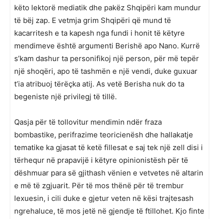
këto lektorë mediatik dhe pakëz Shqipëri kam mundur
të bëj zap. E vetmja grim Shqipëri që mund të
kacarritesh e ta kapesh nga fundi i honit të këtyre
mendimeve është argumenti Berishë apo Nano. Kurrë
s’kam dashur ta personifikoj një person, për më tepër
një shoqëri, apo të tashmën e një vendi, duke guxuar
t’ia atribuoj tërëçka atij. As vetë Berisha nuk do ta
begeniste një privilegj të tillë.
Qasja për të tollovitur mendimin ndër fraza
bombastike, perifrazime teoricienësh dhe hallakatje
tematike ka gjasat të ketë fillesat e saj tek një zell disi i
tërhequr në prapavijë i këtyre opinionistësh për të
dëshmuar para së gjithash vënien e vetvetes në altarin
e më të zgjuarit. Për të mos thënë për të trembur
lexuesin, i cili duke e gjetur veten në kësi trajtesash
ngrehaluce, të mos jetë në gjendje të ftillohet. Kjo finte