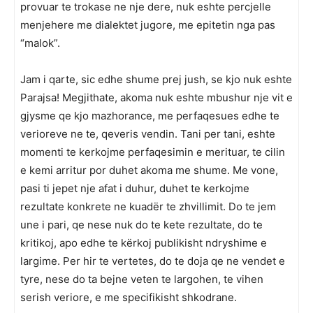
provuar te trokase ne nje dere, nuk eshte percjelle
menjehere me dialektet jugore, me epitetin nga pas
“malok”.
Jam i qarte, sic edhe shume prej jush, se kjo nuk eshte
Parajsa! Megjithate, akoma nuk eshte mbushur nje vit e
gjysme qe kjo mazhorance, me perfaqesues edhe te
verioreve ne te, qeveris vendin. Tani per tani, eshte
momenti te kerkojme perfaqesimin e merituar, te cilin
e kemi arritur por duhet akoma me shume. Me vone,
pasi ti jepet nje afat i duhur, duhet te kerkojme
rezultate konkrete ne kuadër te zhvillimit. Do te jem
une i pari, qe nese nuk do te kete rezultate, do te
kritikoj, apo edhe te kërkoj publikisht ndryshime e
largime. Per hir te vertetes, do te doja qe ne vendet e
tyre, nese do ta bejne veten te largohen, te vihen
serish veriore, e me specifikisht shkodrane.