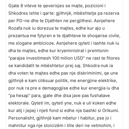
Gjate 8 viteve te qeverisjes se majte, pozicioni i
Shkodres ishte i qarte: gjithnjë, mbështetje pa rezerva
per PD-ne dhe te Djathten ne pergjithesi. Asnjehere
Rozafa nuk iu dorezua te majtes, edhe kur ajo u
prezantua me fytyren e te djathteve te shoqarise civile,
me slogane ambicioze. Asnjehere qyteti i lashte nuk iu
dha te majtes, edhe kur kryeministrat i premtonin
“parajse investimesh 100 milion USD” ne rast te fitores
se kandidatit te mbështetur prej saj. Shkodra nuk ia
dha voten te majtes edhe pas nje diskriminimi, qe une
gjithnjë e kam cilësuar politik, me energjine elektrike,
por nuk ra pre e demagogjise edhe kur energjia iu dha
“pa hesap” para, gjate dhe disa jave pas fushatave
elektorale. Qyteti im, qyteti yne, nuk e uli koken edhe
kur atij i jepej i njeti fond si edhe nje bashki si Orikumi.
Personalisht, gjithnjë kam mbetur i habitur, pse jo i
mahnitur nga nje stoicizëm i tille deri ne vetmohim, i