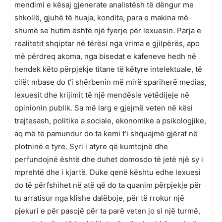
mendimi e kësaj gjenerate analistësh të dëngur me
shkollë, gjuhë të huaja, kondita, para e makina më
shumë se hutim është një fyerje për lexuesin. Parja e
realitetit shqiptar në tërësi nga vrima e gjilpërës, apo
më përdreq akoma, nga bisedat e kafeneve hedh në
hendek këto përpjekje titane të këtyre intelektuale, të
cilët mbase do t’i shërbenin më mirë spariherë medias,
lexuesit dhe krijimit të një mendësie vetëdijeje në
opinionin publik. Sa më larg e gjejmë veten në kësi
trajtesash, politike a sociale, ekonomike a psikologjike,
aq më të pamundur do ta kemi t’i shquajmë gjërat në
plotninë e tyre. Syri i atyre që kumtojnë dhe
perfundojnë është dhe duhet domosdo të jetë një sy i
mprehtë dhe i kjartë. Duke qenë kështu edhe lexuesi
do të përfshihet në atë që do ta quanim përpjekje për
tu arratisur nga klishe dalëboje, për të rrokur një
pjekuri e për pasojë për ta parë veten jo si një turmë,