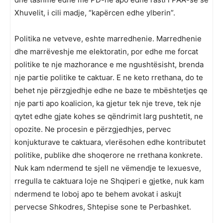
Xhuvelit, i cili madje, “kapërcen edhe ylberin”.
Politika ne vetveve, eshte marredhenie. Marredhenie
dhe marrëveshje me elektoratin, por edhe me forcat
politike te nje mazhorance e me ngushtësisht, brenda
nje partie politike te caktuar. E ne keto rrethana, do te
behet nje përzgjedhje edhe ne baze te mbështetjes qe
nje parti apo koalicion, ka gjetur tek nje treve, tek nje
qytet edhe gjate kohes se qëndrimit larg pushtetit, ne
opozite. Ne procesin e përzgjedhjes, pervec
konjukturave te caktuara, vlerësohen edhe kontributet
politike, publike dhe shoqerore ne rrethana konkrete.
Nuk kam ndermend te sjell ne vëmendje te lexuesve,
rregulla te caktuara loje ne Shqiperi e gjetke, nuk kam
ndermend te loboj apo te behem avokat i askujt
pervecse Shkodres, Shtepise sone te Perbashket.