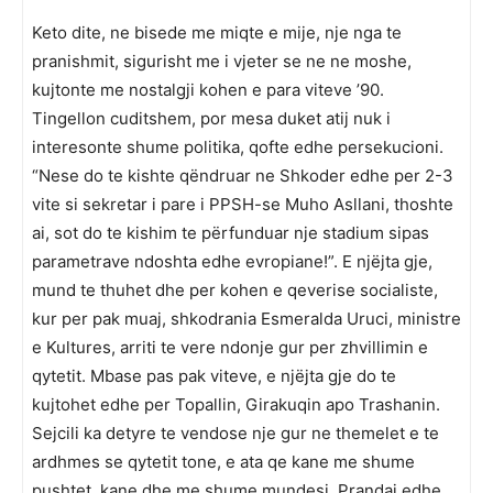
Keto dite, ne bisede me miqte e mije, nje nga te
pranishmit, sigurisht me i vjeter se ne ne moshe,
kujtonte me nostalgji kohen e para viteve ’90.
Tingellon cuditshem, por mesa duket atij nuk i
interesonte shume politika, qofte edhe persekucioni.
“Nese do te kishte qëndruar ne Shkoder edhe per 2-3
vite si sekretar i pare i PPSH-se Muho Asllani, thoshte
ai, sot do te kishim te përfunduar nje stadium sipas
parametrave ndoshta edhe evropiane!”. E njëjta gje,
mund te thuhet dhe per kohen e qeverise socialiste,
kur per pak muaj, shkodrania Esmeralda Uruci, ministre
e Kultures, arriti te vere ndonje gur per zhvillimin e
qytetit. Mbase pas pak viteve, e njëjta gje do te
kujtohet edhe per Topallin, Girakuqin apo Trashanin.
Sejcili ka detyre te vendose nje gur ne themelet e te
ardhmes se qytetit tone, e ata qe kane me shume
pushtet, kane dhe me shume mundesi. Prandaj edhe