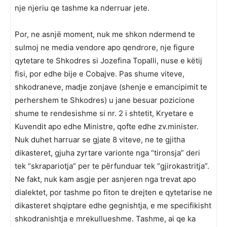
nje njeriu qe tashme ka nderruar jete.
Por, ne asnjë moment, nuk me shkon ndermend te
sulmoj ne media vendore apo qendrore, nje figure
qytetare te Shkodres si Jozefina Topalli, nuse e këtij
fisi, por edhe bije e Cobajve. Pas shume viteve,
shkodraneve, madje zonjave (shenje e emancipimit te
perhershem te Shkodres) u jane besuar pozicione
shume te rendesishme si nr. 2 i shtetit, Kryetare e
Kuvendit apo edhe Ministre, qofte edhe zv.minister.
Nuk duhet harruar se gjate 8 viteve, ne te gjitha
dikasteret, gjuha zyrtare varionte nga “tironsja” deri
tek “skrapariotja” per te përfunduar tek “gjirokastritja”.
Ne fakt, nuk kam asgje per asnjeren nga trevat apo
dialektet, por tashme po fiton te drejten e qytetarise ne
dikasteret shqiptare edhe gegnishtja, e me specifikisht
shkodranishtja e mrekullueshme. Tashme, ai qe ka