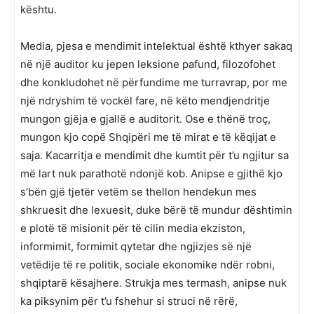
kështu.
Media, pjesa e mendimit intelektual është kthyer sakaq
në një auditor ku jepen leksione pafund, filozofohet
dhe konkludohet në përfundime me turravrap, por me
një ndryshim të vockël fare, në këto mendjendritje
mungon gjëja e gjallë e auditorit. Ose e thënë troç,
mungon kjo copë Shqipëri me të mirat e të këqijat e
saja. Kacarritja e mendimit dhe kumtit për t’u ngjitur sa
më lart nuk parathotë ndonjë kob. Anipse e gjithë kjo
s’bën gjë tjetër vetëm se thellon hendekun mes
shkruesit dhe lexuesit, duke bërë të mundur dështimin
e plotë të misionit për të cilin media ekziston,
informimit, formimit qytetar dhe ngjizjes së një
vetëdije të re politik, sociale ekonomike ndër robni,
shqiptarë kësajhere. Strukja mes termash, anipse nuk
ka piksynim për t’u fshehur si struci në rërë,