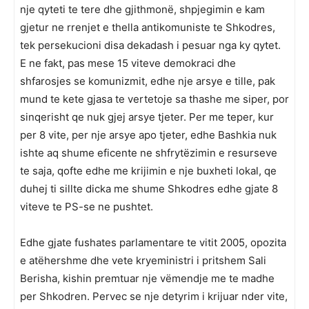
nje qyteti te tere dhe gjithmonë, shpjegimin e kam
gjetur ne rrenjet e thella antikomuniste te Shkodres,
tek persekucioni disa dekadash i pesuar nga ky qytet.
E ne fakt, pas mese 15 viteve demokraci dhe
shfarosjes se komunizmit, edhe nje arsye e tille, pak
mund te kete gjasa te vertetoje sa thashe me siper, por
sinqerisht qe nuk gjej arsye tjeter. Per me teper, kur
per 8 vite, per nje arsye apo tjeter, edhe Bashkia nuk
ishte aq shume eficente ne shfrytëzimin e resurseve
te saja, qofte edhe me krijimin e nje buxheti lokal, qe
duhej ti sillte dicka me shume Shkodres edhe gjate 8
viteve te PS-se ne pushtet.
Edhe gjate fushates parlamentare te vitit 2005, opozita
e atëhershme dhe vete kryeministri i pritshem Sali
Berisha, kishin premtuar nje vëmendje me te madhe
per Shkodren. Pervec se nje detyrim i krijuar nder vite,