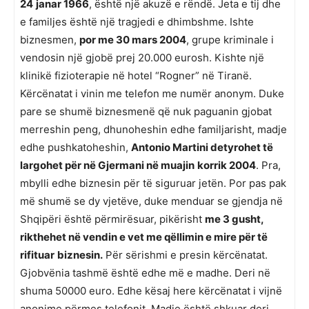
24
janar 1966
, është një akuzë e rëndë. Jeta e tij dhe
e familjes është një tragjedi e dhimbshme. Ishte
biznesmen,
por me 30 mars 2004
, grupe kriminale i
vendosin një gjobë prej 20.000 eurosh. Kishte një
klinikë fizioterapie në hotel “Rogner” në Tiranë.
Kërcënatat i vinin me telefon me numër anonym. Duke
pare se shumë biznesmenë që nuk paguanin gjobat
merreshin peng, dhunoheshin edhe familjarisht, madje
edhe pushkatoheshin,
Antonio Martini detyrohet të
largohet për në Gjermani në muajin
korrik 2004
. Pra,
mbylli edhe biznesin për të siguruar jetën. Por pas pak
më shumë se dy vjetëve, duke menduar se gjendja në
Shqipëri është përmirësuar, pikërisht
me 3 gusht,
rikthehet në vendin e vet me qëllimin e mire për të
rifituar
biznesin.
Për sërishmi e presin kërcënatat.
Gjobvënia tashmë është edhe më e madhe. Deri në
shuma 50000 euro. Edhe kësaj here kërcënatat i vijnë
anonime përmes telefonit. Madje është shkuar deri