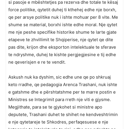
si pasoje e mbështetjes pa rezerva dhe totale te kësaj
force politike, qytetit duhej ti kthehej edhe nje borxh,
qe per arsye politike nuk i ishte mohuar per 8 vite. Me
shume se material, borxhi ishte edhe moral. Nje qytet
me nje peshe specifike historike shume te larte gjate
etapeve te zhvillimit te Shqiperise, nje qytet qe dite
pas dite, krijon dhe eksporton intelektuale te sferave
te ndryshme, duhej te kishte pergjegjesine e tij edhe
ne qeverisjen e re te vendit.
Askush nuk ka dyshim, sic edhe une qe po shkruaj
keto rradhe, qe pedagogia Arenca Trashani, nuk ishte
e gatshme dhe e përshtatshme per te marre postin e
Ministres se Integrimit para rreth nje viti e gjysme.
Megjithate, para se te gjykohet si ministre apo
deputete, Trashani duhet te shihet ne kendveshtrimin
e nje qytetareje te Shkodres, perfaqesuese e nje