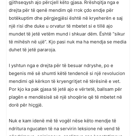
gjithseqysh ajo përcjell këto gjasa. Rrëshqitja nga e
drejta për të qenë mendim që rrok çdo endje për
botëkuptim dhe përgjegjësi është në kryeherën e saj
një risi dhe duke u orvatur të mbetet si e tillë ajo
mundet të jetë vetëm mund i shkuar dëm. Është “sikur
të mihësh në ujë”. Kjo pasi nuk ma ha mendja se media
duhet të jetë pararoja.
I yshtun nga e drejta për të besuar ndryshe, po e
begenis më së shumti këtë tendencë si një revolucion
mendimi që kërkon të kryengritjet në tërësinë e vet.
Por kjo ka pak gjasa të jetë ajo e vërtetë, ballsam për
plagën e mendësisë së një shoqërie që të mbetet në
dorë për hiçgjë.
Nuk e kam idenë më të vogël nëse këto mendje të
ndritura ngucaten të na servirin leksione në vend të