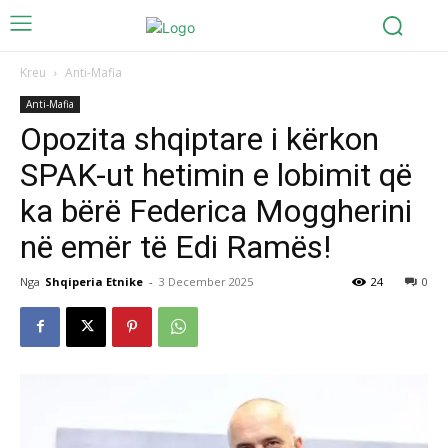
Kreu
Anti-Mafia
Anti-Mafia
Opozita shqiptare i kërkon
SPAK-ut hetimin e lobimit që
ka bërë Federica Moggherini
në emër të Edi Ramës!
Nga
Shqiperia Etnike
-
3 December 2025
24
0