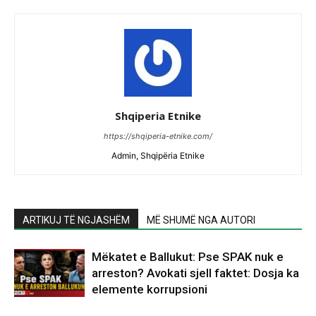
Shqiperia Etnike
https://shqiperia-etnike.com/
Admin, Shqipëria Etnike
ARTIKUJ TË NGJASHËM
MË SHUMË NGA AUTORI
Mëkatet e Ballukut: Pse SPAK nuk e
arreston? Avokati sjell faktet: Dosja ka
elemente korrupsioni