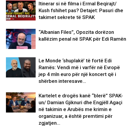
Itinerar si në filma i Ermal Beqirajt/
Kush fshihet pas? Detajet: Pasuri dhe
takimet sekrete të SPAK
“Albanian Files”, Opozita dorëzon
kallëzim penal në SPAK për Edi Ramën
Le Monde ‘shuplakë’ të fortë Edi
Ramës: Vendi më i varfër në Evropë
jep 4 mln euro për një koncert që i
shërben interesave...
Kartelet e drogës kanë “blerë” SPAK-
un/ Damian Gjiknuri dhe Engjëll Agaçi
në takimin e Arubës me krimin e
organizuar, a është premtimi për
zgjatjen...