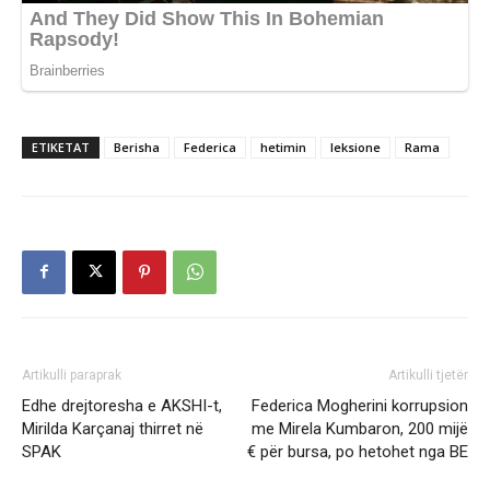
ETIKETAT
Berisha
Federica
hetimin
leksione
Rama
Artikulli paraprak
Artikulli tjetër
Edhe drejtoresha e AKSHI-t,
Federica Mogherini korrupsion
Mirilda Karçanaj thirret në
me Mirela Kumbaron, 200 mijë
SPAK
€ për bursa, po hetohet nga BE