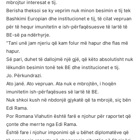
mbrojtur interesat e tij.
Berisha theksoi se ky veprim nuk minon besimin e tij tek
Bashkimi Europian dhe institucionet e tij, të cilat vepruan
për të hequr imunitetin e ish-përfaqësuesve të lartë të
BE-së pa ndërhyrje.
“Tani unë jam njeriu që kam folur më hapur dhe flas më
hapur.
Së pari, duhet të dallojmë një gjë, që këto absolutisht nuk
lëkundin besimin tonë tek BE dhe institucionet e tij.
Jo. Përkundrazi.
Ato janë. Ato vepruan. Ata nuk e mbrojtën, i hoqën
imunitetin ish-përfaqësues së lartë të BE.
Nuk shkoi kush në nbdonjë gjykatë që ta mbrojë, siç bën
Edi Rama.
Por Romana Vlahutin është farë e njohur për raportet që
çonte dhe merrte nga Edi Rama.
Është fare i njohur imponimi që u bëhet diplomatëve që