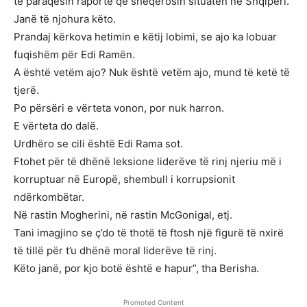
të paraqesin raporte që sheqerosin situatën në Shqipëri.
Janë të njohura këto.
Prandaj kërkova hetimin e këtij lobimi, se ajo ka lobuar
fuqishëm për Edi Ramën.
A është vetëm ajo? Nuk është vetëm ajo, mund të ketë të
tjerë.
Po përsëri e vërteta vonon, por nuk harron.
E vërteta do dalë.
Urdhëro se cili është Edi Rama sot.
Ftohet për të dhënë leksione liderëve të rinj njeriu më i
korruptuar në Europë, shembull i korrupsionit
ndërkombëtar.
Në rastin Mogherini, në rastin McGonigal, etj.
Tani imagjino se ç’do të thotë të ftosh një figurë të nxirë
të tillë për t’u dhënë moral liderëve të rinj.
Këto janë, por kjo botë është e hapur”, tha Berisha.
Promoted Content