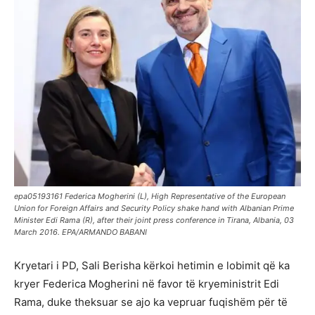
epa05193161 Federica Mogherini (L), High Representative of the European
Union for Foreign Affairs and Security Policy shake hand with Albanian Prime
Minister Edi Rama (R), after their joint press conference in Tirana, Albania, 03
March 2016. EPA/ARMANDO BABANI
Kryetari i PD, Sali Berisha kërkoi hetimin e lobimit që ka
kryer Federica Mogherini në favor të kryeministrit Edi
Rama, duke theksuar se ajo ka vepruar fuqishëm për të