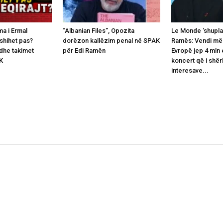
lma i Ermal
“Albanian Files”, Opozita
Le Monde ‘shuplak
fshihet pas?
dorëzon kallëzim penal në SPAK
Ramës: Vendi më 
 dhe takimet
për Edi Ramën
Evropë jep 4 mln 
K
koncert që i shë
interesave...