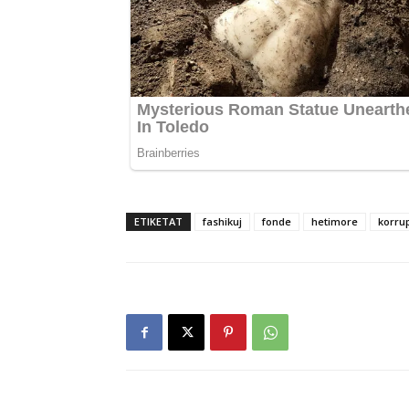
ETIKETAT
fashikuj
fonde
hetimore
korru