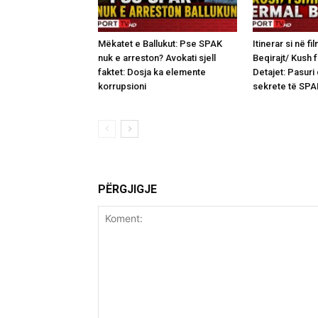
Mëkatet e Ballukut: Pse SPAK
Itinerar si në fi
nuk e arreston? Avokati sjell
Beqirajt/ Kush 
faktet: Dosja ka elemente
Detajet: Pasuri
korrupsioni
sekrete të SPA
PËRGJIGJE