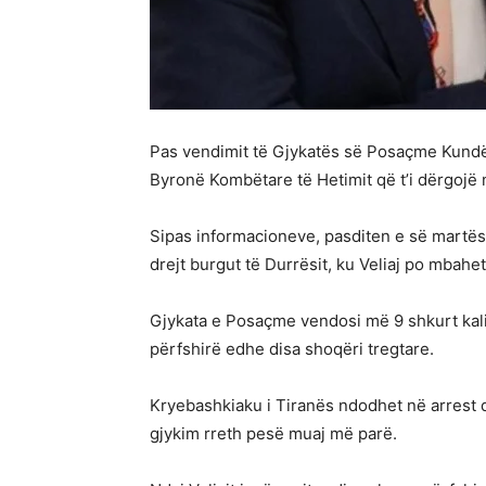
Pas vendimit të Gjykatës së Posaçme Kundër
Byronë Kombëtare të Hetimit që t’i dërgojë në
Sipas informacioneve, pasditen e së martës 
drejt burgut të Durrësit, ku Veliaj po mbahet
Gjykata e Posaçme vendosi më 9 shkurt kalim
përfshirë edhe disa shoqëri tregtare.
Kryebashkiaku i Tiranës ndodhet në arrest 
gjykim rreth pesë muaj më parë.