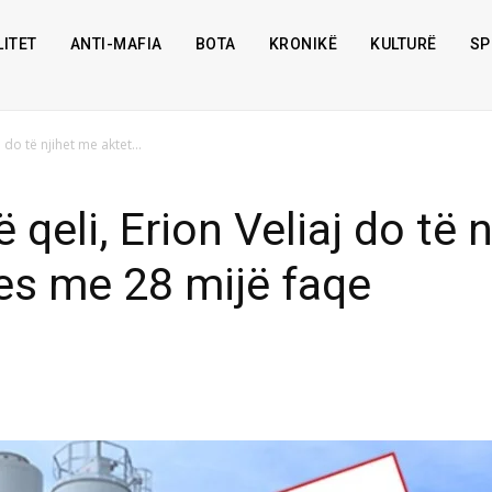
ITET
ANTI-MAFIA
BOTA
KRONIKË
KULTURË
SP
 do të njihet me aktet...
qeli, Erion Veliaj do të 
es me 28 mijë faqe