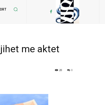
ORT
njihet me aktet
20
0