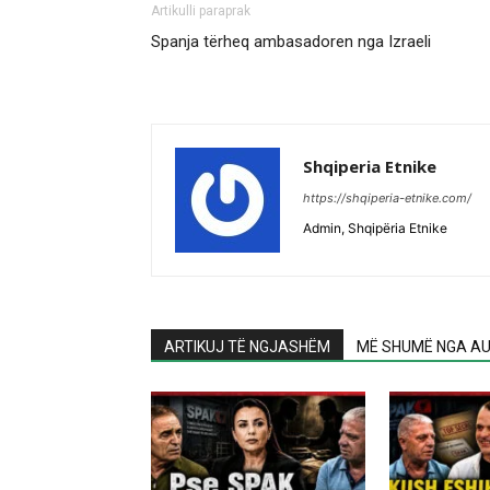
Artikulli paraprak
Spanja tërheq ambasadoren nga Izraeli
Shqiperia Etnike
https://shqiperia-etnike.com/
Admin, Shqipëria Etnike
ARTIKUJ TË NGJASHËM
MË SHUMË NGA AU