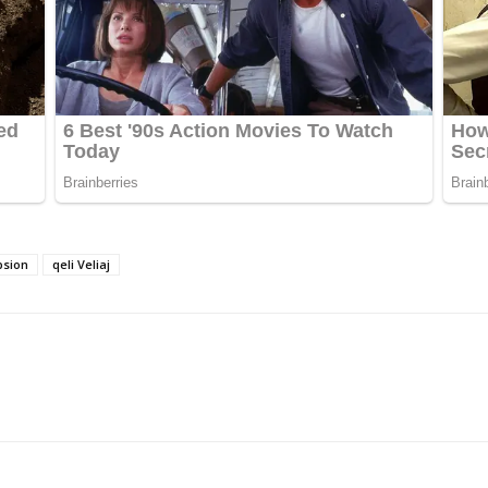
psion
qeli Veliaj