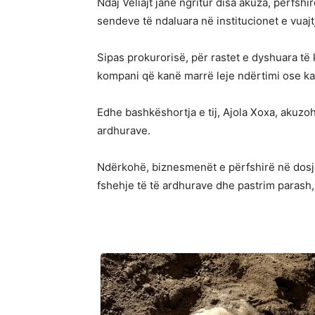
Ndaj Veliajt janë ngritur disa akuza, përfsh
sendeve të ndaluara në institucionet e vuajt
Sipas prokurorisë, për rastet e dyshuara të
kompani që kanë marrë leje ndërtimi ose ka
Edhe bashkëshortja e tij, Ajola Xoxa, akuzo
ardhurave.
Ndërkohë, biznesmenët e përfshirë në dosje
fshehje të të ardhurave dhe pastrim parash