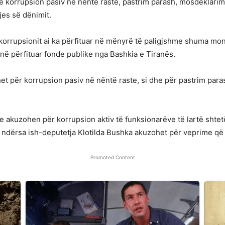
irë korrupsion pasiv në nëntë raste, pastrim parash, mosdeklari
jes së dënimit.
 korrupsionit ai ka përfituar në mënyrë të paligjshme shuma mo
në përfituar fonde publike nga Bashkia e Tiranës.
het për korrupsion pasiv në nëntë raste, si dhe për pastrim par
 akuzohen për korrupsion aktiv të funksionarëve të lartë shtet
, ndërsa ish-deputetja Klotilda Bushka akuzohet për veprime që
Promoted Content