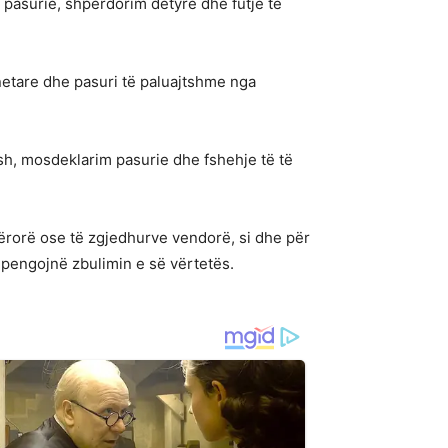
m pasurie, shpërdorim detyre dhe futje të
netare dhe pasuri të paluajtshme nga
ash, mosdeklarim pasurie dhe fshehje të të
ërorë ose të zgjedhurve vendorë, si dhe për
 pengojnë zbulimin e së vërtetës.