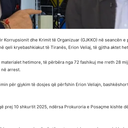
 Korrupsionit dhe Krimit të Organizuar (GJKKO) në seancën e p
 qeli kryebashkiakut të Tiranës, Erion Veliaj, të gjitha aktet het
materialet hetimore, të përbëra nga 72 fashikuj me rreth 28 mij
 në arrest.
in për gjykim të dosjes që përfshin Erion Veliajn, bashkëshorte
që prej 10 shkurtit 2025, ndërsa Prokuroria e Posaçme kishte d