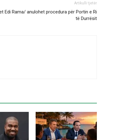
Artikulli tjetër
et Edi Rama/ anulohet procedura për Portin e Ri
të Durrësit