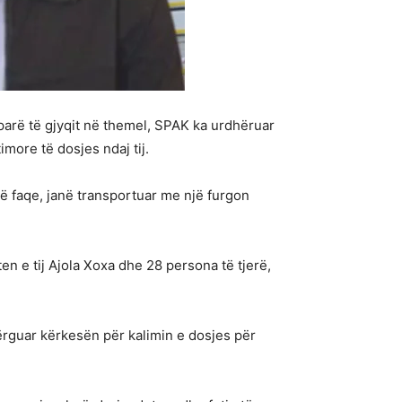
arë të gjyqit në themel, SPAK ka urdhëruar
imore të dosjes ndaj tij.
ë faqe, janë transportuar me një furgon
n e tij Ajola Xoxa dhe 28 persona të tjerë,
ërguar kërkesën për kalimin e dosjes për