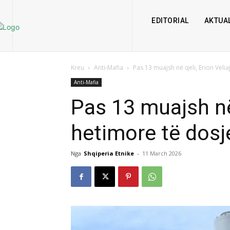
EDITORIAL
AKTUAL
Kreu
Anti-Mafia
Pas 13 muajsh në qeli, Erion Veliaj
Anti-Mafia
Pas 13 muajsh në 
hetimore të dosj
Nga
Shqiperia Etnike
-
11 March 2026