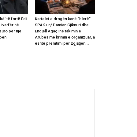
ë’ të fortë Edi
Kartelet e drogës kanë “blerë”
i varfër në
SPAK-un/ Damian Gjiknuri dhe
euro për një
Engjëll Agaçi në takimin e
rben
Arubës me krimin e organizuar, a
është premtimi për zgjatjen...