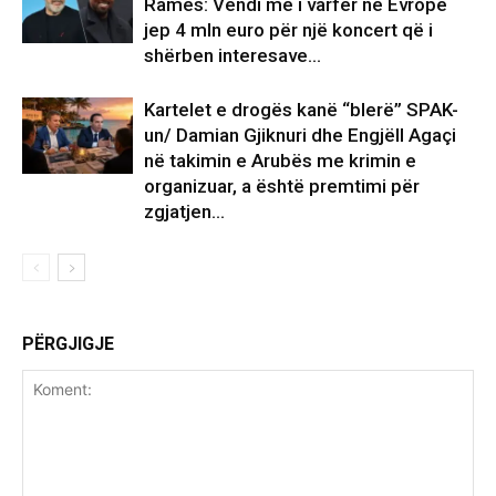
Ramës: Vendi më i varfër në Evropë
jep 4 mln euro për një koncert që i
shërben interesave...
Kartelet e drogës kanë “blerë” SPAK-
un/ Damian Gjiknuri dhe Engjëll Agaçi
në takimin e Arubës me krimin e
organizuar, a është premtimi për
zgjatjen...
PËRGJIGJE