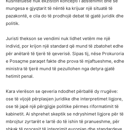
Kushtetuese nuk ekziston koncepti i abstenimit dhe se
mungesa e gjyqtarit të nëntë ka krijuar një situatë të
pazakontë, e cila do të prodhojë debat të gjatë juridik dhe
politik.
Juristi thekson se vendimi nuk lidhet vetëm me një
individ, por krijon një standard që mund të zbatohet edhe
për anëtarë të tjerë të qeverisë. Sipas tij, nëse Prokuroria
e Posaçme paraqet fakte dhe prova të mjaftueshme, edhe
ministra të tjerë mund të pezullohen nga detyra gjatë
hetimit penal.
Kara vlerëson se qeveria ndodhet përballë dy rrugëve:
ose të vijojë përplasjen juridike dhe interpretimet ligjore,
ose të japë një përgjigje politike përmes riformatimit të
kabinetit. Ai shprehet skeptik se ndryshimet ligjore për të
mbrojtur zyrtarët e lartë do të ishin të pranueshme, për
shkak të procesit të integrimit europian dhe standardeve