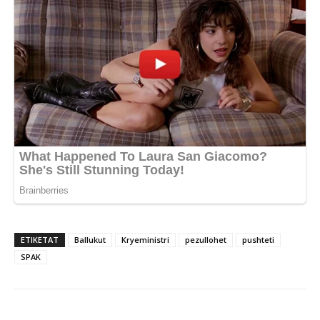
ETIKETAT
Ballukut
Kryeministri
pezullohet
pushteti
SPAK