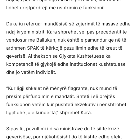
lidhet drejtpërdrejt me ushtrimin e funksionit.
Duke iu referuar mundësisë së zgjerimit të masave edhe
ndaj kryeministrit, Kara shprehet se, pas precedentit të
vendosur me Ballukun, nuk është e pamundur që në të
ardhmen SPAK të kërkojë pezullimin edhe të kreut të
qeverisë. Ai thekson se Gjykata Kushtetuese ka
kompetencë të gjykojë edhe institucionet kushtetuese
dhe jo vetëm individët.
“Kur ligji shkelet në mënyrë flagrante, nuk mund të
presim përfundimin e mandatit. Shteti i së drejtës
funksionon vetëm kur pushteti ekzekutiv i nënshtrohet
ligjit dhe jo e kundërta,” shprehet Kara.
Sipas tij, pezullimi i disa ministrave do të sillte krizë
qeverisëse, por njëkohësisht do të kishte edhe efekt