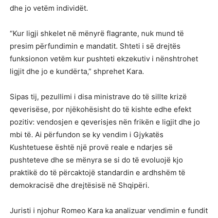
dhe jo vetëm individët.
“Kur ligji shkelet në mënyrë flagrante, nuk mund të
presim përfundimin e mandatit. Shteti i së drejtës
funksionon vetëm kur pushteti ekzekutiv i nënshtrohet
ligjit dhe jo e kundërta,” shprehet Kara.
Sipas tij, pezullimi i disa ministrave do të sillte krizë
qeverisëse, por njëkohësisht do të kishte edhe efekt
pozitiv: vendosjen e qeverisjes nën frikën e ligjit dhe jo
mbi të. Ai përfundon se ky vendim i Gjykatës
Kushtetuese është një provë reale e ndarjes së
pushteteve dhe se mënyra se si do të evoluojë kjo
praktikë do të përcaktojë standardin e ardhshëm të
demokracisë dhe drejtësisë në Shqipëri.
Juristi i njohur Romeo Kara ka analizuar vendimin e fundit