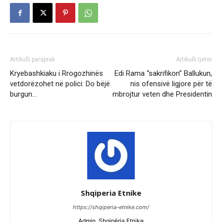
Artikulli paraprak
Artikulli tjetër
Kryebashkiaku i Rrogozhinës
Edi Rama “sakrifikon” Ballukun,
vetdorëzohet në polici: Do bëjë
nis ofensivë ligjore për të
burgun…
mbrojtur veten dhe Presidentin
Shqiperia Etnike
https://shqiperia-etnike.com/
Admin, Shqipëria Etnike