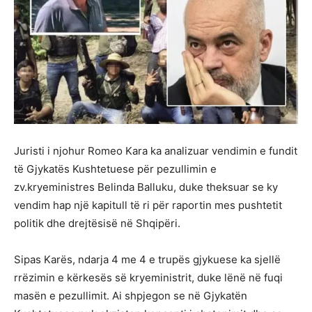
Juristi i njohur Romeo Kara ka analizuar vendimin e fundit
të Gjykatës Kushtetuese për pezullimin e
zv.kryeministres Belinda Balluku, duke theksuar se ky
vendim hap një kapitull të ri për raportin mes pushtetit
politik dhe drejtësisë në Shqipëri.
Sipas Karës, ndarja 4 me 4 e trupës gjykuese ka sjellë
rrëzimin e kërkesës së kryeministrit, duke lënë në fuqi
masën e pezullimit. Ai shpjegon se në Gjykatën