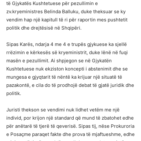
të Gjykatës Kushtetuese për pezullimin e
zv.kryeministres Belinda Balluku, duke theksuar se ky
vendim hap një kapitull të ri për raportin mes pushtetit
politik dhe drejtësisë në Shqipëri.
Sipas Karës, ndarja 4 me 4 e trupës gjykuese ka sjellë
rrëzimin e kërkesës së kryeministrit, duke lënë në fuqi
masën e pezullimit. Ai shpjegon se në Gjykatën
Kushtetuese nuk ekziston koncepti i abstenimit dhe se
mungesa e gjyqtarit të nëntë ka krijuar një situatë të
pazakontë, e cila do të prodhojë debat të gjatë juridik dhe
politik.
Juristi thekson se vendimi nuk lidhet vetëm me një
individ, por krijon një standard që mund të zbatohet edhe
për anëtarë të tjerë të qeverisë. Sipas tij, nëse Prokuroria
e Posaçme paraqet fakte dhe prova të mjaftueshme, edhe