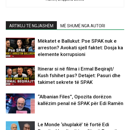
ARTIKUJ TË NGJASHËM
MË SHUMË NGA AUTORI
Mëkatet e Ballukut: Pse SPAK nuk e
arreston? Avokati sjell faktet: Dosja ka
elemente korrupsioni
Itinerar si në filma i Ermal Beqirajt/
Kush fshihet pas? Detajet: Pasuri dhe
takimet sekrete të SPAK
“Albanian Files”, Opozita dorëzon
kallëzim penal në SPAK për Edi Ramën
Le Monde ‘shuplakë’ të fortë Edi