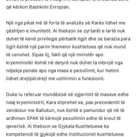
që kërkon Bashkimi Evropian.
Një nga pikat më të forta të analizës së Karës lidhet me
çështjen e imunitetit. Ai thekson se zyrtarët e lartë nuk
duhet të kenë privilegje përballë ligjit dhe se barazia para
ligjit është një parim themelor kushtetues që nuk mund
të cenohet. Sipas tij, fakti që një ministër apo
kryeministër është në detyrë nuk duhet ta mbrojë nga
ndjekja penale apo nga masa e pezullimit, kur hetimi
lidhet drejtpërdrejt me ushtrimin e funksionit.
Duke iu referuar mundësisë së zgjerimit të masave edhe
ndaj kryeministrit, Kara shprehet se, pas precedentit të
vendosur me Ballukun, nuk është e pamundur që në të
ardhmen SPAK të kërkojë pezullimin edhe të kreut të
qeverisë. Ai thekson se Gjykata Kushtetuese ka
kompetencë të gjykojë edhe institucionet kushtetuese