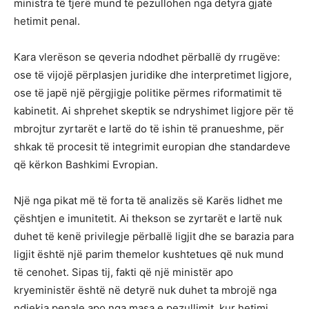
ministra të tjerë mund të pezullohen nga detyra gjatë
hetimit penal.
Kara vlerëson se qeveria ndodhet përballë dy rrugëve:
ose të vijojë përplasjen juridike dhe interpretimet ligjore,
ose të japë një përgjigje politike përmes riformatimit të
kabinetit. Ai shprehet skeptik se ndryshimet ligjore për të
mbrojtur zyrtarët e lartë do të ishin të pranueshme, për
shkak të procesit të integrimit europian dhe standardeve
që kërkon Bashkimi Evropian.
Një nga pikat më të forta të analizës së Karës lidhet me
çështjen e imunitetit. Ai thekson se zyrtarët e lartë nuk
duhet të kenë privilegje përballë ligjit dhe se barazia para
ligjit është një parim themelor kushtetues që nuk mund
të cenohet. Sipas tij, fakti që një ministër apo
kryeministër është në detyrë nuk duhet ta mbrojë nga
ndjekja penale apo nga masa e pezullimit, kur hetimi