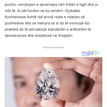
pozitiv: vendosjen e qeverisjes nën frikën e ligjit dhe jo
mbi të. Ai përfundon se ky vendim i Gjykatës
Kushtetuese është një provë reale e ndarjes së
pushteteve dhe se mënyra se si do të evoluojë kjo
praktikë do të përcaktojë standardin e ardhshëm të
demokracisë dhe drejtësisë në Shqipëri.
Promoted Content