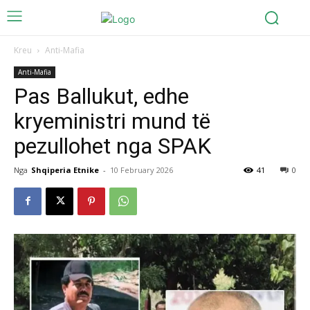
Kreu
Anti-Mafia
Anti-Mafia
Pas Ballukut, edhe
kryeministri mund të
pezullohet nga SPAK
Nga
Shqiperia Etnike
-
10 February 2026
41
0