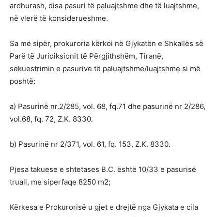
ardhurash, disa pasuri të paluajtshme dhe të luajtshme,
në vlerë të konsiderueshme.
Sa më sipër, prokuroria kërkoi në Gjykatën e Shkallës së
Parë të Juridiksionit të Përgjithshëm, Tiranë,
sekuestrimin e pasurive të paluajtshme/luajtshme si më
poshtë:
a) Pasurinë nr.2/285, vol. 68, fq.71 dhe pasurinë nr 2/286,
vol.68, fq. 72, Z.K. 8330.
b) Pasurinë nr 2/371, vol. 61, fq. 153, Z.K. 8330.
Pjesa takuese e shtetases B.C. është 10/33 e pasurisë
truall, me siperfaqe 8250 m2;
Kërkesa e Prokurorisë u gjet e drejtë nga Gjykata e cila