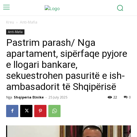
Kreu
Anti-Mafia
Anti-Mafia
Pastrim parash/ Nga
apartament, sipërfaqe pyjore
e llogari bankare,
sekuestrohen pasuritë e ish-
ambasadorit të Shqipërisë
Nga
Shqiperia Etnike
-
25 July 2025
22
0