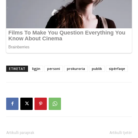
ETIKETAT
ligjin
personi
prokuroria
publik
sipërfaqe
Artikulli paraprak
Artikulli tjetër