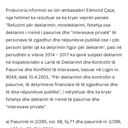
Prokuroria informon se ish-ambasadori Edmond Çaça,
nga hetimet ka rezultuar se ka kryer veprën penale
“Refuzimi për deklarimin, mosdeklarimi, fshehja ose
deklarimi i rremë i pasurive dhe “interesave privatë” të
personave të zgjedhur dhe nëpunësve publikë ose i çdo
personi tjetër që ka detyrimin ligjor për deklarim”, pasi në
periudhën e viteve 2014 – 2017 ka qenë subjekt deklarimi
në Inspektoriatin e Lartë të Deklarimit dhe Kontrollit të
Pasurive dhe Konfliktit të Interesave, bazuar në Ligjin nr.
9049, datë 10.4.2003, “Për deklarimin dhe kontrollin e
pasurive, të detyrimeve financiare të të zgjedhurve dhe
të disa nëpunësve publike”, i ndryshuar dhe ka kryer
fshehje dhe deklarim të rremë të pasurive dhe
“interesave private”.
a) Pasurinë nr.2/285, vol. 68, fq.71 dhe pasurinë nr 2/286,