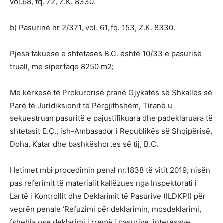
vol.68, fq. 72, Z.K. 8330.
b) Pasurinë nr 2/371, vol. 61, fq. 153, Z.K. 8330.
Pjesa takuese e shtetases B.C. është 10/33 e pasurisë
truall, me siperfaqe 8250 m2;
Me kërkesë të Prokurorisë pranë Gjykatës së Shkallës së
Parë të Juridiksionit të Përgjithshëm, Tiranë u
sekuestruan pasuritë e pajustifikuara dhe padeklaruara të
shtetasit E.Ç., ish-Ambasador i Republikës së Shqipërisë,
Doha, Katar dhe bashkëshortes së tij, B.C.
Hetimet mbi procedimin penal nr.1838 të vitit 2019, nisën
pas referimit të materialit kallëzues nga Inspektorati i
Lartë i Kontrollit dhe Deklarimit të Pasurive (ILDKPI) për
veprën penale ‘Refuzimi për deklarimin, mosdeklarimi,
fshehja ose deklarimi i rremë i pasurive, interesave