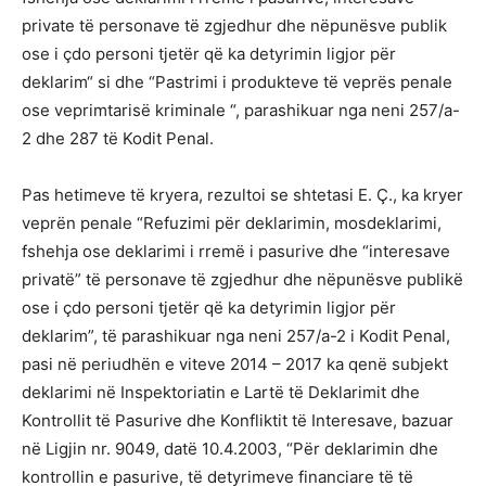
private të personave të zgjedhur dhe nëpunësve publik
ose i çdo personi tjetër që ka detyrimin ligjor për
deklarim“ si dhe “Pastrimi i produkteve të veprës penale
ose veprimtarisë kriminale “, parashikuar nga neni 257/a-
2 dhe 287 të Kodit Penal.
Pas hetimeve të kryera, rezultoi se shtetasi E. Ç., ka kryer
veprën penale “Refuzimi për deklarimin, mosdeklarimi,
fshehja ose deklarimi i rremë i pasurive dhe “interesave
privatë” të personave të zgjedhur dhe nëpunësve publikë
ose i çdo personi tjetër që ka detyrimin ligjor për
deklarim”, të parashikuar nga neni 257/a-2 i Kodit Penal,
pasi në periudhën e viteve 2014 – 2017 ka qenë subjekt
deklarimi në Inspektoriatin e Lartë të Deklarimit dhe
Kontrollit të Pasurive dhe Konfliktit të Interesave, bazuar
në Ligjin nr. 9049, datë 10.4.2003, “Për deklarimin dhe
kontrollin e pasurive, të detyrimeve financiare të të