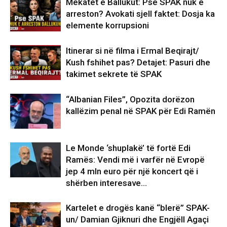
Mëkatet e Ballukut: Pse SPAK nuk e
arreston? Avokati sjell faktet: Dosja ka
elemente korrupsioni
Itinerar si në filma i Ermal Beqirajt/
Kush fshihet pas? Detajet: Pasuri dhe
takimet sekrete të SPAK
“Albanian Files”, Opozita dorëzon
kallëzim penal në SPAK për Edi Ramën
Le Monde ‘shuplakë’ të fortë Edi
Ramës: Vendi më i varfër në Evropë
jep 4 mln euro për një koncert që i
shërben interesave...
Kartelet e drogës kanë “blerë” SPAK-
un/ Damian Gjiknuri dhe Engjëll Agaçi