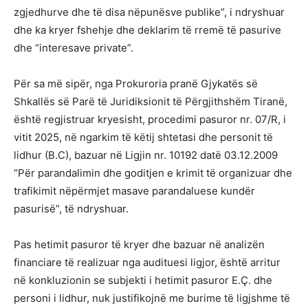
zgjedhurve dhe të disa nëpunësve publike”, i ndryshuar
dhe ka kryer fshehje dhe deklarim të rremë të pasurive
dhe “interesave private”.
Për sa më sipër, nga Prokuroria pranë Gjykatës së
Shkallës së Parë të Juridiksionit të Përgjithshëm Tiranë,
është regjistruar kryesisht, procedimi pasuror nr. 07/R, i
vitit 2025, në ngarkim të këtij shtetasi dhe personit të
lidhur (B.C), bazuar në Ligjin nr. 10192 datë 03.12.2009
“Për parandalimin dhe goditjen e krimit të organizuar dhe
trafikimit nëpërmjet masave parandaluese kundër
pasurisë”, të ndryshuar.
Pas hetimit pasuror të kryer dhe bazuar në analizën
financiare të realizuar nga audituesi ligjor, është arritur
në konkluzionin se subjekti i hetimit pasuror E.Ç. dhe
personi i lidhur, nuk justifikojnë me burime të ligjshme të