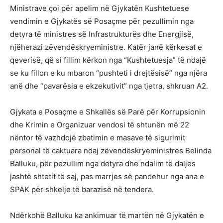
Ministrave çoi për apelim në Gjykatën Kushtetuese
vendimin e Gjykatës së Posaçme për pezullimin nga
detyra të ministres së Infrastrukturës dhe Energjisë,
njëherazi zëvendëskryeministre. Katër janë kërkesat e
qeverisë, që si fillim kërkon nga “Kushtetuesja” të ndajë
se ku fillon e ku mbaron “pushteti i drejtësisë” nga njëra
anë dhe “pavarësia e ekzekutivit” nga tjetra, shkruan A2.
Gjykata e Posaçme e Shkallës së Parë për Korrupsionin
dhe Krimin e Organizuar vendosi të shtunën më 22
nëntor të vazhdojë zbatimin e masave të sigurimit
personal të caktuara ndaj zëvendëskryeministres Belinda
Balluku, për pezullim nga detyra dhe ndalim të daljes
jashtë shtetit të saj, pas marrjes së pandehur nga ana e
SPAK për shkelje të barazisë në tendera.
Ndërkohë Balluku ka ankimuar të martën në Gjykatën e