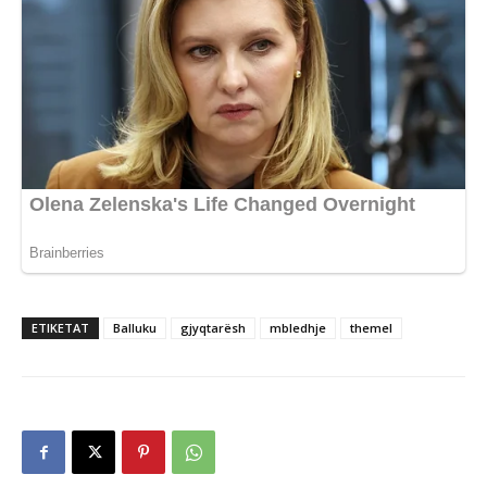
ETIKETAT
Balluku
gjyqtarësh
mbledhje
themel