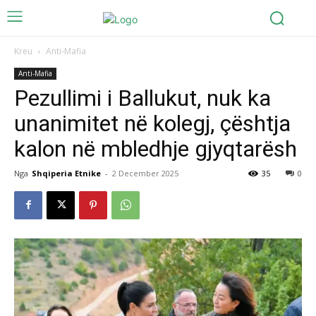
Kreu
Anti-Mafia
Anti-Mafia
Pezullimi i Ballukut, nuk ka
unanimitet në kolegj, çështja
kalon në mbledhje gjyqtarësh
Nga
Shqiperia Etnike
-
2 December 2025
35
0