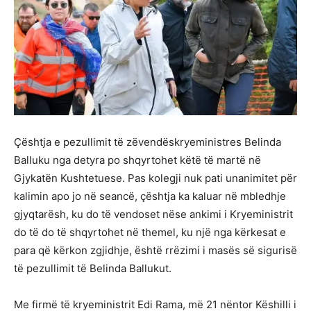
Çështja e pezullimit të zëvendëskryeministres Belinda
Balluku nga detyra po shqyrtohet këtë të martë në
Gjykatën Kushtetuese. Pas kolegji nuk pati unanimitet për
kalimin apo jo në seancë, çështja ka kaluar në mbledhje
gjyqtarësh, ku do të vendoset nëse ankimi i Kryeministrit
do të do të shqyrtohet në themel, ku një nga kërkesat e
para që kërkon zgjidhje, është rrëzimi i masës së sigurisë
të pezullimit të Belinda Ballukut.
Me firmë të kryeministrit Edi Rama, më 21 nëntor Këshilli i