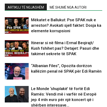
ARTIKUJ TË NGJASHËM
MË SHUMË NGA AUTORI
Mëkatet e Ballukut: Pse SPAK nuk e
arreston? Avokati sjell faktet: Dosja ka
elemente korrupsioni
Itinerar si në filma i Ermal Beqirajt/
Kush fshihet pas? Detajet: Pasuri dhe
takimet sekrete të SPAK
“Albanian Files”, Opozita dorëzon
kallëzim penal në SPAK për Edi Ramën
Le Monde ‘shuplakë’ të fortë Edi
Ramës: Vendi më i varfër në Evropë
jep 4 mln euro për një koncert që i
shërben interesave...