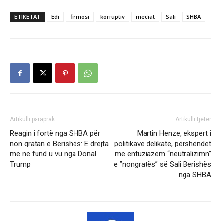
ETIKETAT
Edi
firmosi
korruptiv
mediat
Sali
SHBA
Artikulli paraprak
Artikulli tjetër
Reagin i fortë nga SHBA për
Martin Henze, ekspert i
non gratan e Berishës: E drejta
politikave delikate, përshëndet
me ne fund u vu nga Donal
me entuziazëm “neutralizimn”
Trump
e ”nongratës” së Sali Berishës
nga SHBA