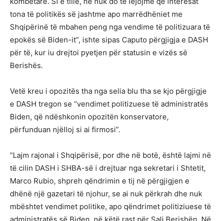
kombëtare. Si e tillë, ne nuk do të lejojmë që interesat
tona të politikës së jashtme apo marrëdhëniet me
Shqipërinë të mbahen peng nga vendime të politizuara të
epokës së Biden-it”, ishte sipas Caputo përgjigja e DASH
për të, kur iu drejtoi pyetjen për statusin e vizës së
Berishës.
Vetë kreu i opozitës tha nga selia blu tha se kjo përgjigje
e DASH tregon se “vendimet politizuese të administratës
Biden, që ndëshkonin opozitën konservatore,
përfunduan njëlloj si ai firmosi”.
“Lajm rajonal i Shqipërisë, por dhe në botë, është lajmi në
të cilin DASH i SHBA-së i drejtuar nga sekretari i Shtetit,
Marco Rubio, shpreh qëndrimin e tij në përgjigjen e
dhënë një gazetari të njohur, se ai nuk përkrah dhe nuk
mbështet vendimet politike, apo qëndrimet politiziuese të
administratës së Biden, në këtë rast për Sali Berishën. Në