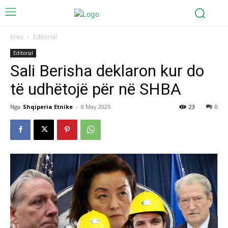
Kreu
Editorial
Editorial
Sali Berisha deklaron kur do
të udhëtojë për në SHBA
Nga
Shqiperia Etnike
-
8 May 2025
23
0