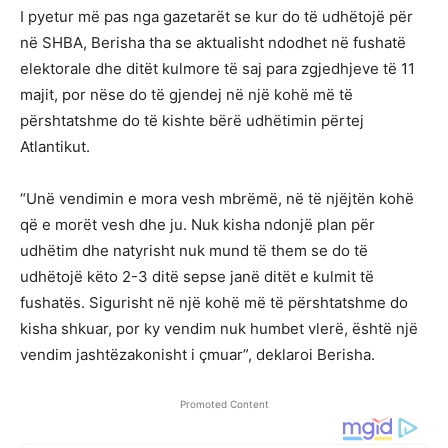
I pyetur më pas nga gazetarët se kur do të udhëtojë për
në SHBA, Berisha tha se aktualisht ndodhet në fushatë
elektorale dhe ditët kulmore të saj para zgjedhjeve të 11
majit, por nëse do të gjendej në një kohë më të
përshtatshme do të kishte bërë udhëtimin përtej
Atlantikut.
“Unë vendimin e mora vesh mbrëmë, në të njëjtën kohë
që e morët vesh dhe ju. Nuk kisha ndonjë plan për
udhëtim dhe natyrisht nuk mund të them se do të
udhëtojë këto 2-3 ditë sepse janë ditët e kulmit të
fushatës. Sigurisht në një kohë më të përshtatshme do
kisha shkuar, por ky vendim nuk humbet vlerë, është një
vendim jashtëzakonisht i çmuar”, deklaroi Berisha.
Promoted Content