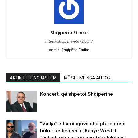
Shqiperia Etnike
https://shqiperia-etnike.com/
Admin, Shqipëria Etnike
ARTIKUJ TË NGJASHËM
MË SHUMË NGA AUTORI
Koncerti që shpëtoi Shqipërinë
“Vallja” e flamingove shqiptare më e
bukur se koncerti i Kanye West-t
fashist, paguar me paratë e taksave