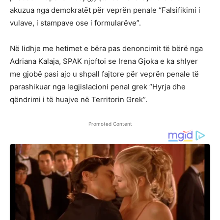
akuzua nga demokratët për veprën penale “Falsifikimi i
vulave, i stampave ose i formularëve”.
Në lidhje me hetimet e bëra pas denoncimit të bërë nga
Adriana Kalaja, SPAK njoftoi se Irena Gjoka e ka shlyer
me gjobë pasi ajo u shpall fajtore për veprën penale të
parashikuar nga legjislacioni penal grek “Hyrja dhe
qëndrimi i të huajve në Territorin Grek”.
Promoted Content