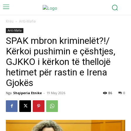
Kreu
Anti-Mafia
Anti-Mafia
SPAK mbron kriminelët?!/
Kërkoi pushimin e çështjes,
GJKKO i kërkon të thellojë
hetimet për rastin e Irena
Gjokës
Nga
Shqiperia Etnike
-
19 May 2026
86
0