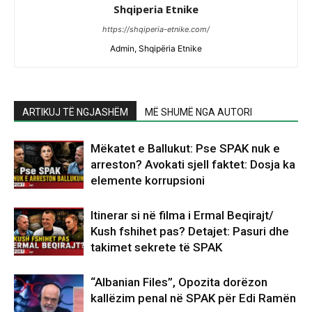
Shqiperia Etnike
https://shqiperia-etnike.com/
Admin, Shqipëria Etnike
ARTIKUJ TË NGJASHËM
MË SHUMË NGA AUTORI
Mëkatet e Ballukut: Pse SPAK nuk e
arreston? Avokati sjell faktet: Dosja ka
elemente korrupsioni
Itinerar si në filma i Ermal Beqirajt/
Kush fshihet pas? Detajet: Pasuri dhe
takimet sekrete të SPAK
“Albanian Files”, Opozita dorëzon
kallëzim penal në SPAK për Edi Ramën