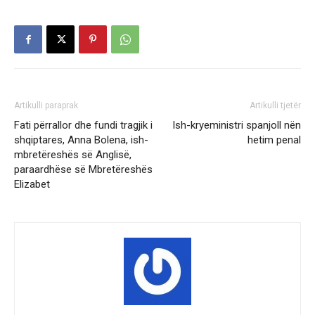
Artikulli paraprak
Artikulli tjetër
Fati përrallor dhe fundi tragjik i
Ish-kryeministri spanjoll nën
shqiptares, Anna Bolena, ish-
hetim penal
mbretëreshës së Anglisë,
paraardhëse së Mbretëreshës
Elizabet