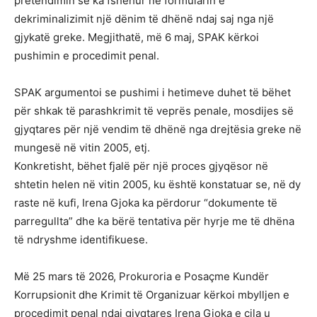
pretendimin se ka fshehur në formularin e
dekriminalizimit një dënim të dhënë ndaj saj nga një
gjykatë greke. Megjithatë, më 6 maj, SPAK kërkoi
pushimin e procedimit penal.
SPAK argumentoi se pushimi i hetimeve duhet të bëhet
për shkak të parashkrimit të veprës penale, mosdijes së
gjyqtares për një vendim të dhënë nga drejtësia greke në
mungesë në vitin 2005, etj.
Konkretisht, bëhet fjalë për një proces gjyqësor në
shtetin helen në vitin 2005, ku është konstatuar se, në dy
raste në kufi, Irena Gjoka ka përdorur “dokumente të
parregullta” dhe ka bërë tentativa për hyrje me të dhëna
të ndryshme identifikuese.
Më 25 mars të 2026, Prokuroria e Posaçme Kundër
Korrupsionit dhe Krimit të Organizuar kërkoi mbylljen e
procedimit penal ndaj gjyqtares Irena Gjoka e cila u