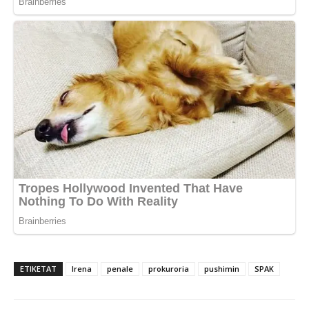
ETIKETAT
Irena
penale
prokuroria
pushimin
SPAK