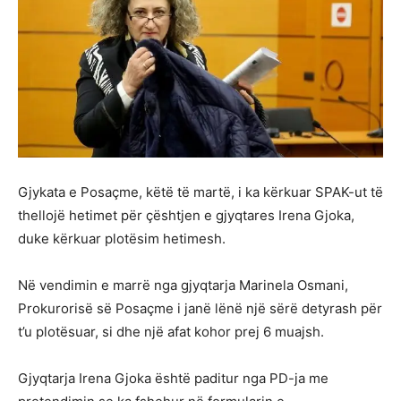
Gjykata e Posaçme, këtë të martë, i ka kërkuar SPAK-ut të
thellojë hetimet për çështjen e gjyqtares Irena Gjoka,
duke kërkuar plotësim hetimesh.
Në vendimin e marrë nga gjyqtarja Marinela Osmani,
Prokurorisë së Posaçme i janë lënë një sërë detyrash për
t’u plotësuar, si dhe një afat kohor prej 6 muajsh.
Gjyqtarja Irena Gjoka është paditur nga PD-ja me