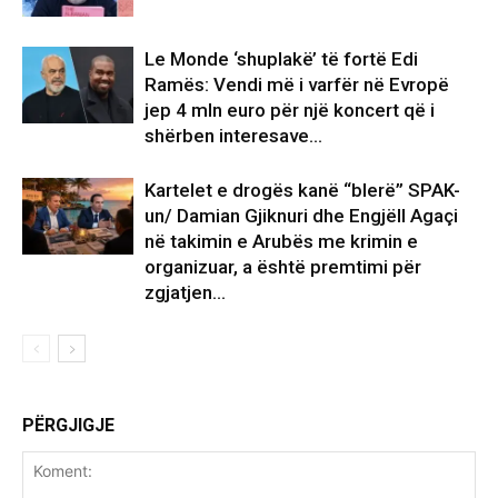
Le Monde ‘shuplakë’ të fortë Edi
Ramës: Vendi më i varfër në Evropë
jep 4 mln euro për një koncert që i
shërben interesave...
Kartelet e drogës kanë “blerë” SPAK-
un/ Damian Gjiknuri dhe Engjëll Agaçi
në takimin e Arubës me krimin e
organizuar, a është premtimi për
zgjatjen...
PËRGJIGJE