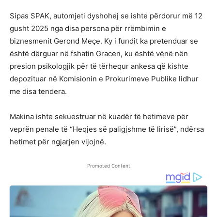
Sipas SPAK, automjeti dyshohej se ishte përdorur më 12
gusht 2025 nga disa persona për rrëmbimin e
biznesmenit Gerond Meçe. Ky i fundit ka pretenduar se
është dërguar në fshatin Gracen, ku është vënë nën
presion psikologjik për të tërhequr ankesa që kishte
depozituar në Komisionin e Prokurimeve Publike lidhur
me disa tendera.
Makina ishte sekuestruar në kuadër të hetimeve për
veprën penale të “Heqjes së paligjshme të lirisë”, ndërsa
hetimet për ngjarjen vijojnë.
Promoted Content