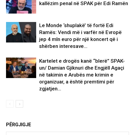
kallëzim penal në SPAK për Edi Ramën
Le Monde ‘shuplakë’ të fortë Edi
Ramës: Vendi më i varfër në Evropë
jep 4 mln euro për një koncert që i
shërben interesave...
Kartelet e drogës kanë “blerë” SPAK-
un/ Damian Gjiknuri dhe Engjëll Agaçi
në takimin e Arubës me krimin e
organizuar, a është premtimi për
zgjatjen...
PËRGJIGJE