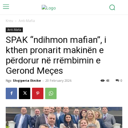
Kreu
Anti-Mafia
Anti-Mafia
SPAK “ndihmon mafian”, i
kthen pronarit makinën e
përdorur në rrëmbimin e
Gerond Meçes
Nga
Shqiperia Etnike
-
20 February 2026
48
0