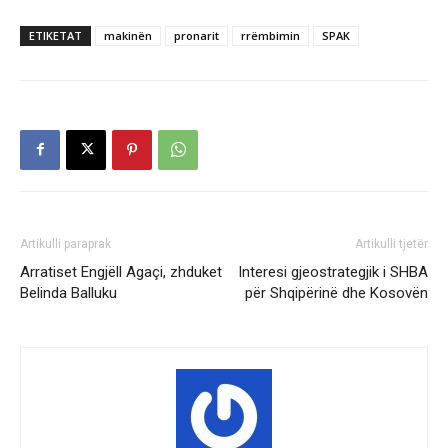
ETIKETAT
makinën
pronarit
rrëmbimin
SPAK
Artikulli paraprak
Artikulli tjetër
Arratiset Engjëll Agaçi, zhduket
Interesi gjeostrategjik i SHBA
Belinda Balluku
për Shqipërinë dhe Kosovën