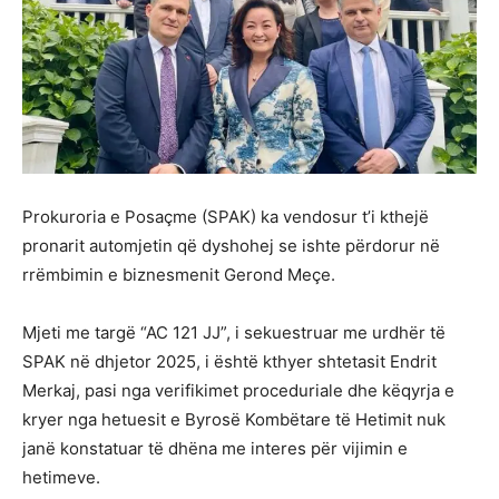
Prokuroria e Posaçme (SPAK) ka vendosur t’i kthejë
pronarit automjetin që dyshohej se ishte përdorur në
rrëmbimin e biznesmenit Gerond Meçe.
Mjeti me targë “AC 121 JJ”, i sekuestruar me urdhër të
SPAK në dhjetor 2025, i është kthyer shtetasit Endrit
Merkaj, pasi nga verifikimet proceduriale dhe këqyrja e
kryer nga hetuesit e Byrosë Kombëtare të Hetimit nuk
janë konstatuar të dhëna me interes për vijimin e
hetimeve.