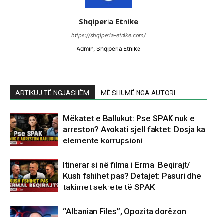
Shqiperia Etnike
https://shqiperia-etnike.com/
Admin, Shqipëria Etnike
ARTIKUJ TË NGJASHËM
MË SHUMË NGA AUTORI
Mëkatet e Ballukut: Pse SPAK nuk e
arreston? Avokati sjell faktet: Dosja ka
elemente korrupsioni
Itinerar si në filma i Ermal Beqirajt/
Kush fshihet pas? Detajet: Pasuri dhe
takimet sekrete të SPAK
“Albanian Files”, Opozita dorëzon