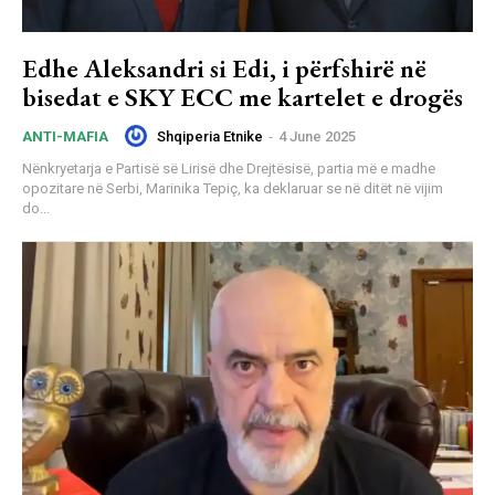
Edhe Aleksandri si Edi, i përfshirë në
bisedat e SKY ECC me kartelet e drogës
Shqiperia Etnike
-
4 June 2025
ANTI-MAFIA
Nënkryetarja e Partisë së Lirisë dhe Drejtësisë, partia më e madhe
opozitare në Serbi, Marinika Tepiç, ka deklaruar se në ditët në vijim
do...