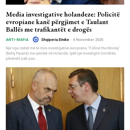
Media investigative holandeze: Policitë
evropiane kanë përgjimet e Taulant
Ballës me trafikantët e drogës
Shqiperia Etnike
-
6 November 2025
ANTI-MAFIA
Një nga rrjetet më të mira investigative evropiane, ‘Follow the Money’
(Ndiq Paranë) me qendër në Holandë, sjell një investigim tronditës
pikërisht pak pas...