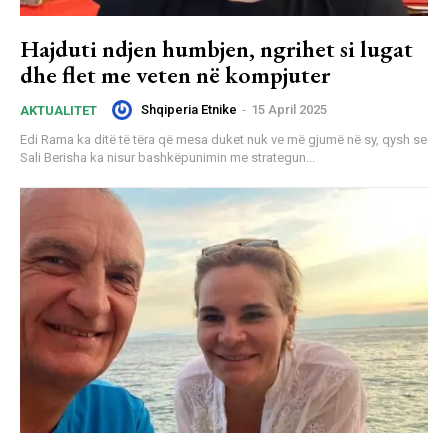
Hajduti ndjen humbjen, ngrihet si lugat
dhe flet me veten në kompjuter
Shqiperia Etnike
-
15 April 2025
AKTUALITET
Edi Rama ka ditë të tëra që mesa duket nuk ve më gjumë në sy, qysh se
Sali Berisha ka nisur bashkëpunimin me strategun...