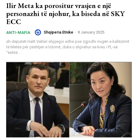
Ilir Meta ka porositur vrasjen e një
personazhi të njohur, ka biseda në SKY
ECC
Shqiperia Etnike
-
8 January 2025
ANTI-MAFIA
sh-deputeti Halit Valteri shpjegoi edhe pse zgjodhi rrugën e kallëzimit
të Metës për çështjen e lobimit, duke u shprehur se kreu i PL-së
“është...