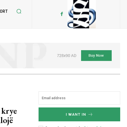
ORT
 krye
I WANT IN
lojë