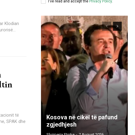
I've read and accept the
Privacy Policy
.
ar Klodian
rorisë...
n
ltin
acionit të
Kosova në cikël të pafund
çme, SPAK dhe
zgjedhjesh
Shqiperia Etnike
-
7 August 2026