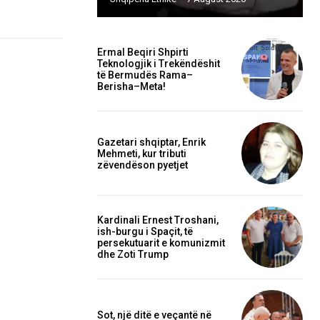
Ermal Beqiri Shpirti
Teknologjik i Trekëndëshit
të Bermudës Rama–
Berisha–Meta!
Gazetari shqiptar, Enrik
Mehmeti, kur tributi
zëvendëson pyetjet
Kardinali Ernest Troshani,
ish-burgu i Spaçit, të
persekutuarit e komunizmit
dhe Zoti Trump
Sot, një ditë e veçantë në