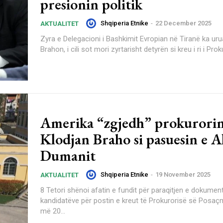
presionin politik
Shqiperia Etnike
-
22 December 2025
AKTUALITET
Zyra e Delegacioni i Bashkimit Evropian në Tiranë ka uru
Brahon, i cili sot mori zyrtarisht detyrën si kreu i ri i Proku
Amerika “zgjedh” prokurori
Klodjan Braho si pasuesin e A
Dumanit
Shqiperia Etnike
-
19 November 2025
AKTUALITET
8 Tetori shënoi afatin e fundit për paraqitjen e dokument
kandidatëve për postin e kreut të Prokurorisë së Posa
më 20...