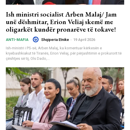
Ish ministri socialist Arben Malaj/ Jam
unë dëshmitar, Erion Veliaj skemë me
oligarkët kundër pronarëve të tokave!
Shqiperia Etnike
-
19 April 2026
ANTI-MAFIA
Ish-ministri i PS-së, Arben Malaj, ka komentuar kërkesën e
kryebashkiakut të Tiranës, Erion Veliaj, për përjashtimin e prokurorit të
çështjes së tij, Ols Dado,...