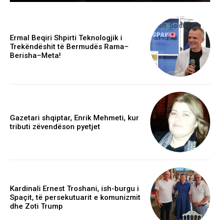
Ermal Beqiri Shpirti Teknologjik i
Trekëndëshit të Bermudës Rama–
Berisha–Meta!
Gazetari shqiptar, Enrik Mehmeti, kur
tributi zëvendëson pyetjet
Kardinali Ernest Troshani, ish-burgu i
Spaçit, të persekutuarit e komunizmit
dhe Zoti Trump