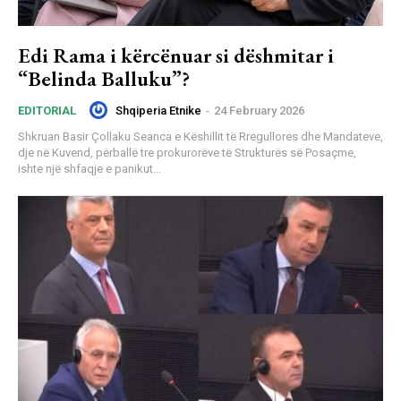
Edi Rama i kërcënuar si dëshmitar i
“Belinda Balluku”?
Shqiperia Etnike
-
24 February 2026
EDITORIAL
Shkruan Basir Çollaku Seanca e Këshillit të Rregullores dhe Mandateve,
dje në Kuvend, përballë tre prokurorëve të Strukturës së Posaçme,
ishte një shfaqje e panikut...