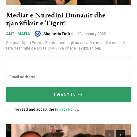
Mediat e Nuredini Dumanit dhe
zjarrëfiksit e Tigrit!
Shqiperia Etnike
-
29 January 2025
ANTI-MAFIA
Shkruan Agim Popoci Po ato media që na servirën me ditë e muaj të
tëra dëshmitë që sipas SPAK i ka dhënë i akuzuari për...
I WANT IN
I've read and accept the
Privacy Policy
.