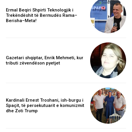
Ermal Beqiri Shpirti Teknologjik i
Trekëndëshit të Bermudës Rama–
Berisha–Meta!
Gazetari shqiptar, Enrik Mehmeti, kur
tributi zëvendëson pyetjet
Kardinali Ernest Troshani, ish-burgu i
Spaçit, të persekutuarit e komunizmit
dhe Zoti Trump