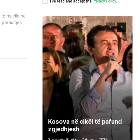
I've read and accept the
Privacy Policy
.
i paraqitjes
Kosova në cikël të pafund
zgjedhjesh
Shqiperia Etnike
-
7 August 2026