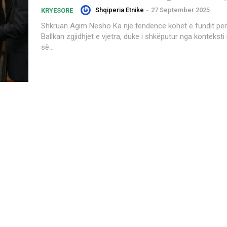
Shqiperia Etnike
-
27 September 2025
KRYESORE
Shkruan Agim Nesho Ka një tendencë kohët e fundit për të risjellë në
Ballkan zgjidhjet e vjetra, duke i shkëputur nga konteksti 
së...