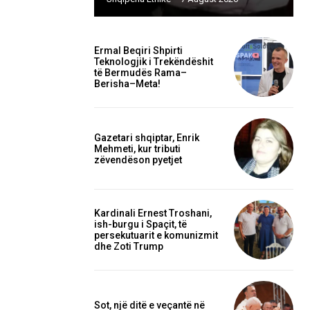
Ermal Beqiri Shpirti
Teknologjik i Trekëndëshit
të Bermudës Rama–
Berisha–Meta!
Gazetari shqiptar, Enrik
Mehmeti, kur tributi
zëvendëson pyetjet
Kardinali Ernest Troshani,
ish-burgu i Spaçit, të
persekutuarit e komunizmit
dhe Zoti Trump
Sot, një ditë e veçantë në