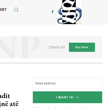
ORT
adit
I WANT IN
jnë atë