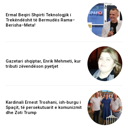
Ermal Beqiri Shpirti Teknologjik i
Trekëndëshit të Bermudës Rama–
Berisha–Meta!
Gazetari shqiptar, Enrik Mehmeti, kur
tributi zëvendëson pyetjet
Kardinali Ernest Troshani, ish-burgu i
Spaçit, të persekutuarit e komunizmit
dhe Zoti Trump