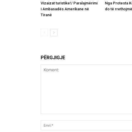
Vizaizat turistike!/ Paralajmërimi
Nga Protesta 
i Ambasadës Amerikane në
do të rrethojmë
Tiranë
PËRGJIGJE