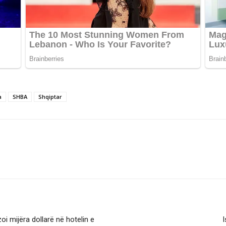
a
SHBA
Shqiptar
i mijëra dollarë në hotelin e
I