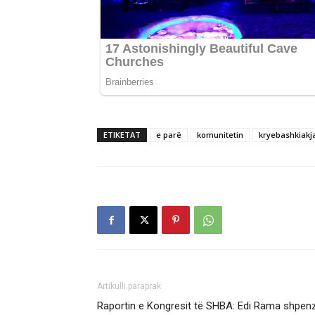
ETIKETAT
e parë
komunitetin
kryebashkiakj
Artikulli paraprak
Raportin e Kongresit të SHBA: Edi Rama shpenzo