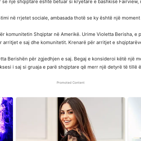
se një shqiptare është betuar si kryetare e bashkisë Fairview,
stimi në rrjetet sociale, ambasada thotë se ky është një moment
ër komunitetin Shqiptar në Amerikë. Urime Violetta Berisha, e 
 arritjet e saj dhe komunitetit. Krenarë për arritjet e shqiptarë
tta Berishën për zgjedhjen e saj. Begaj e konsideroi këtë një 
sesi i saj si gruaja e parë shqiptare që merr një detyrë të tillë
Promoted Content