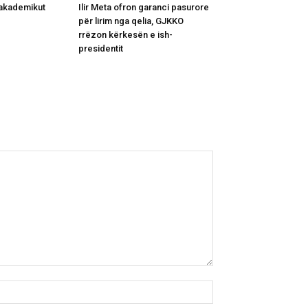
i akademikut
Ilir Meta ofron garanci pasurore
për lirim nga qelia, GJKKO
rrëzon kërkesën e ish-
presidentit