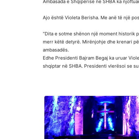
Ambasada e Shqipërisë në SHBA ka njoftuar 
Ajo është Violeta Berisha. Me anë të një po
“Dita e sotme shënon një moment historik p
merr këtë detyrë. Mirënjohje dhe krenari për
ambasadës.
Edhe Presidenti Bajram Begaj ka uruar Viole
shqiptar në SHBA. Presidenti vlerësoi se suk