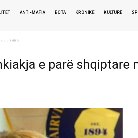
ITET
ANTI-MAFIA
BOTA
KRONIKË
KULTURË
SP
are në SHBA
kiakja e parë shqiptare