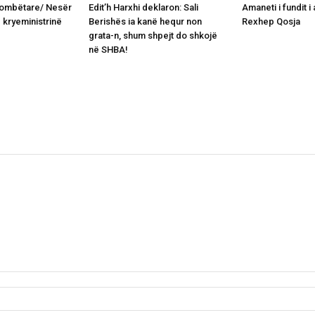
Kombëtare/ Nesër
Edit’h Harxhi deklaron: Sali
Amaneti i fundit 
 kryeministrinë
Berishës ia kanë hequr non
Rexhep Qosja
grata-n, shum shpejt do shkojë
në SHBA!