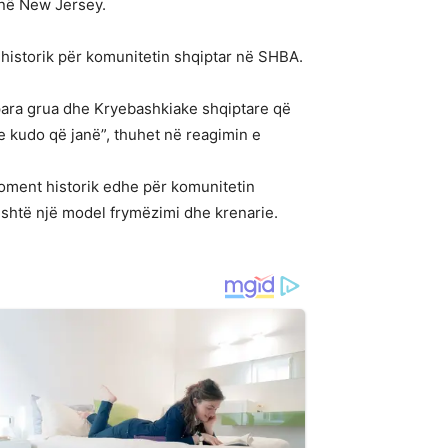
 në New Jersey.
 historik për komunitetin shqiptar në SHBA.
para grua dhe Kryebashkiake shqiptare që
ve kudo që janë”, thuhet në reagimin e
moment historik edhe për komunitetin
 është një model frymëzimi dhe krenarie.