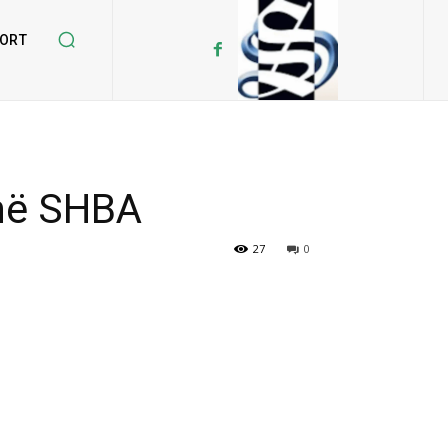
ORT
 në SHBA
27
0