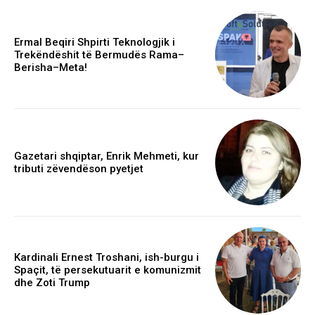
Ermal Beqiri Shpirti Teknologjik i
Trekëndëshit të Bermudës Rama–
Berisha–Meta!
Gazetari shqiptar, Enrik Mehmeti, kur
tributi zëvendëson pyetjet
Kardinali Ernest Troshani, ish-burgu i
Spaçit, të persekutuarit e komunizmit
dhe Zoti Trump