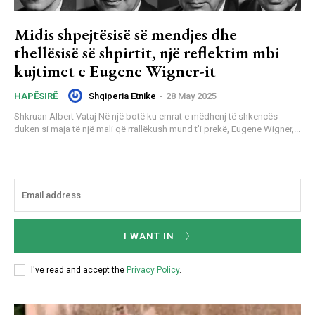
Midis shpejtësisë së mendjes dhe
thellësisë së shpirtit, një reflektim mbi
kujtimet e Eugene Wigner-it
Shqiperia Etnike
-
28 May 2025
HAPËSIRË
Shkruan Albert Vataj Në një botë ku emrat e mëdhenj të shkencës
duken si maja të një mali që rrallëkush mund t’i prekë, Eugene Wigner,...
I WANT IN
I've read and accept the
Privacy Policy
.