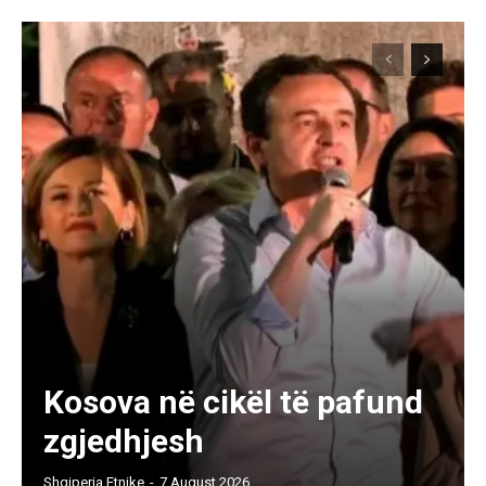
Kosova në cikël të pafund
zgjedhjesh
Shqiperia Etnike
-
7 August 2026