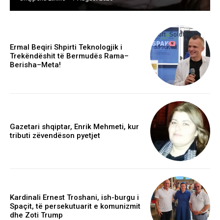
Ermal Beqiri Shpirti Teknologjik i
Trekëndëshit të Bermudës Rama–
Berisha–Meta!
Gazetari shqiptar, Enrik Mehmeti, kur
tributi zëvendëson pyetjet
Kardinali Ernest Troshani, ish-burgu i
Spaçit, të persekutuarit e komunizmit
dhe Zoti Trump