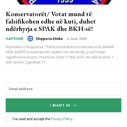
Konservatorët/ Votat mund të
falsifikohen edhe në kuti, duhet
ndërhyrja e SPAK dhe BKH-së!
Shqiperia Etnike
-
6 June 2025
HAPËSIRË
Republika e Shqipërisë. "Partia Kombëtare Konservatore ALBANIA"
DEKLARATË Konservatorët ndjekin me vëmëndje, post farsën
zgjedhore numurim, rinumurim Datë 11 Maj 2025. Ne deklarojmë: 1 -
Nuk njohim Zgjedhjet 11...
I WANT IN
I've read and accept the
Privacy Policy
.