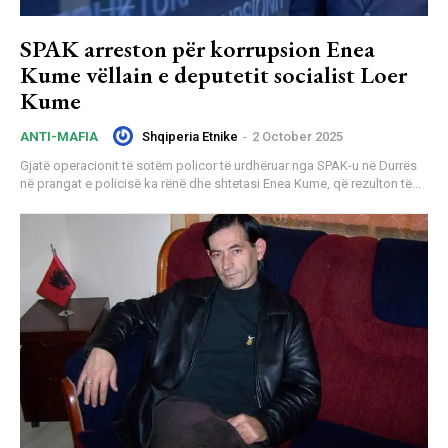
SPAK arreston për korrupsion Enea
Kume vëllain e deputetit socialist Loer
Kume
Shqiperia Etnike
-
2 October 2025
ANTI-MAFIA
Gjatë operacionit të sotëm policor të urdhëruar nga SPAK-u në Durrës
në prangat e policisë ka rënë dhe shtetasi Enea Kume, që rezulton të...