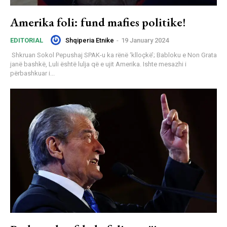
Amerika foli: fund mafies politike!
Shqiperia Etnike
-
19 January 2024
EDITORIAL
Shkruan Sokol Pepushaj SPAK-u ka rënë ‘klloçkë’; Babloku e Non Grata
janë bashkë, Luli është lulja që e ujit Amerika. Ishte mesazhi i
përbashkuar i...