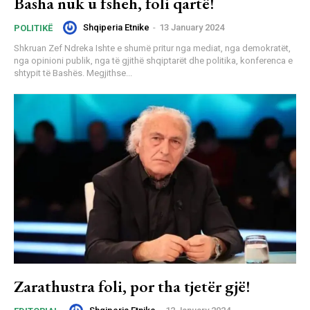
Basha nuk u fsheh, foli qartë!
Shqiperia Etnike
-
13 January 2024
POLITIKË
Shkruan Zef Ndreka Ishte e shumë pritur nga mediat, nga demokratët,
nga opinioni publik, nga të gjithë shqiptarët dhe politika, konferenca e
shtypit të Bashës. Megjithse...
Zarathustra foli, por tha tjetër gjë!