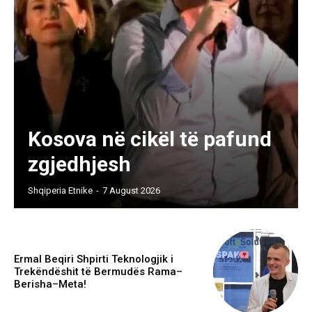
Kosova në cikël të pafund
zgjedhjesh
Shqiperia Etnike
-
7 August 2026
Ermal Beqiri Shpirti Teknologjik i
Trekëndëshit të Bermudës Rama–
Berisha–Meta!