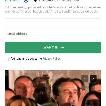
Shqiperia Etnike
-
12 January 2024
EDITORIAL
Shkruan Frrok Çupi Pasardhësi dhe ‘vrasësi’ i padronit- siç po e quajnë
shumëkush ‘vrasës i babait politik’- foli të kundërtën e asaj që do të...
I WANT IN
I've read and accept the
Privacy Policy
.